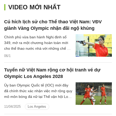
VIDEO MỚI NHẤT
Cú hích lịch sử cho Thể thao Việt Nam: VĐV
giành Vàng Olympic nhận đãi ngộ khủng
Chính phủ vừa ban hành Nghị định số
349, mở ra một chương hoàn toàn mới
cho thể thao nước nhà với những chế độ,
chính sách đãi ngộ mang tính đột phá
06/1
chưa từng có.
Tuyển nữ Việt Nam rộng cơ hội tranh vé dự
Olympic Los Angeles 2028
Ủy ban Olympic Quốc tế (IOC) mới đây
đã chính thức xác nhận việc mở rộng quy
mô môn bóng đá nữ tại Thế vận hội Los
Angeles 2028 khi tăng từ 12 lên 16 suất
11/04/2025
Los Angeles
tham dự.