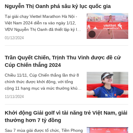
Nguyễn Thị Oanh phá sâu kỷ lục quốc gia
Tại giải chạy Viettel Marathon Hà Nội -
Việt Nam 2024 diễn ra vào ngày 1/12,
VĐV Nguyễn Thị Oanh đã thiết lập kỷ lục
mới ở nội dung chạy full marathon.
01/12/2024
Trần Quyết Chiến, Trịnh Thu Vinh được đề cử
Cúp Chiến thắng 2024
Chiều 11/11, Cúp Chiến thắng lần thứ 8
chính thức được khởi động, với tổng
cộng 11 hạng mục và mức thưởng khủng
750 triệu đồng.
11/11/2024
Khởi động Giải golf vì tài năng trẻ Việt Nam, giải
thưởng hơn 7 tỷ đồng
Sau 7 mùa giải được tổ chức, Tiền Phong