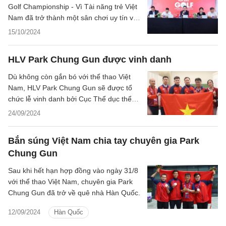
Golf Championship - Vì Tài năng trẻ Việt
Nam đã trở thành một sân chơi uy tín và
chất lượng, thu hút nhiều golfer đăng ký
15/10/2024
tham gia tranh tài.
HLV Park Chung Gun được vinh danh
Dù không còn gắn bó với thể thao Việt
Nam, HLV Park Chung Gun sẽ được tổ
chức lễ vinh danh bởi Cục Thể dục thể
thao trong thời gian tới.
24/09/2024
Bắn súng Việt Nam chia tay chuyên gia Park
Chung Gun
Sau khi hết hạn hợp đồng vào ngày 31/8
với thể thao Việt Nam, chuyên gia Park
Chung Gun đã trở về quê nhà Hàn Quốc.
12/09/2024
Hàn Quốc