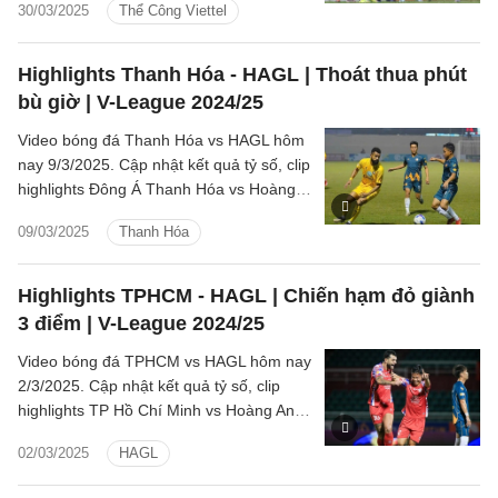
30/03/2025
Thể Công Viettel
Highlights Thanh Hóa - HAGL | Thoát thua phút
bù giờ | V-League 2024/25
Video bóng đá Thanh Hóa vs HAGL hôm
nay 9/3/2025. Cập nhật kết quả tỷ số, clip
highlights Đông Á Thanh Hóa vs Hoàng
Anh Gia Lai (LPBank V.League 1-
09/03/2025
Thanh Hóa
2024/25).
Highlights TPHCM - HAGL | Chiến hạm đỏ giành
3 điểm | V-League 2024/25
Video bóng đá TPHCM vs HAGL hôm nay
2/3/2025. Cập nhật kết quả tỷ số, clip
highlights TP Hồ Chí Minh vs Hoàng Anh
Gia Lai (LPBank V.League 1-2024/25).
02/03/2025
HAGL