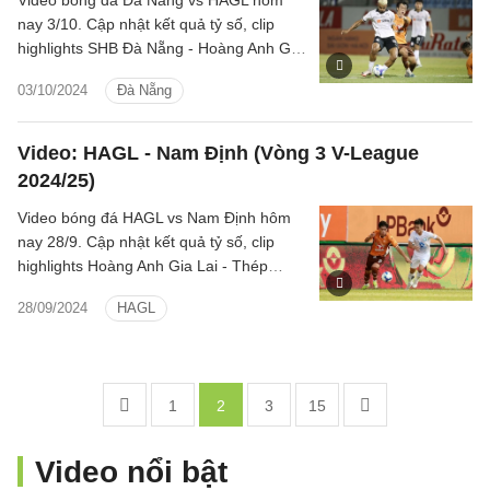
Video bóng đá Đà Nẵng vs HAGL hôm
nay 3/10. Cập nhật kết quả tỷ số, clip
highlights SHB Đà Nẵng - Hoàng Anh Gia
Lai (LPBank V.League 1-2024/25).
03/10/2024
Đà Nẵng
Video: HAGL - Nam Định (Vòng 3 V-League
2024/25)
Video bóng đá HAGL vs Nam Định hôm
nay 28/9. Cập nhật kết quả tỷ số, clip
highlights Hoàng Anh Gia Lai - Thép
Xanh Nam Định (LPBank V.League 1-
28/09/2024
HAGL
2024/25).
1
2
3
15
Video nổi bật