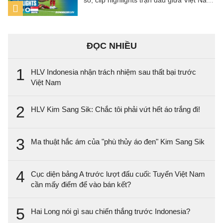
số, clip highlights trận đấu giữa Việt Nam
vs Singapore (Bảng A ASEAN Cup 2026).
ĐỌC NHIỀU
1
HLV Indonesia nhận trách nhiệm sau thất bại trước
Việt Nam
2
HLV Kim Sang Sik: Chắc tôi phải vứt hết áo trắng đi!
3
Ma thuật hắc ám của "phù thủy áo đen" Kim Sang Sik
4
Cục diện bảng A trước lượt đấu cuối: Tuyển Việt Nam
cần mấy điểm để vào bán kết?
5
Hai Long nói gì sau chiến thắng trước Indonesia?