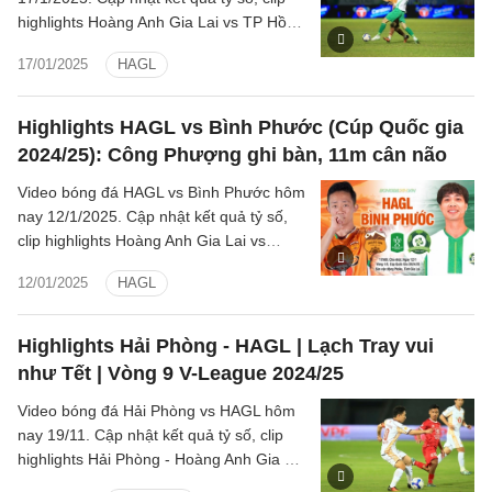
highlights Hoàng Anh Gia Lai vs TP Hồ
Chí Minh (LPBank V.League 1-2024/25).
17/01/2025
HAGL
Highlights HAGL vs Bình Phước (Cúp Quốc gia
2024/25): Công Phượng ghi bàn, 11m cân não
Video bóng đá HAGL vs Bình Phước hôm
nay 12/1/2025. Cập nhật kết quả tỷ số,
clip highlights Hoàng Anh Gia Lai vs
Trường Tươi Bình Phước (Cúp Quốc gia
12/01/2025
HAGL
2024/25).
Highlights Hải Phòng - HAGL | Lạch Tray vui
như Tết | Vòng 9 V-League 2024/25
Video bóng đá Hải Phòng vs HAGL hôm
nay 19/11. Cập nhật kết quả tỷ số, clip
highlights Hải Phòng - Hoàng Anh Gia Lai
Vòng 9 LPBank V.League 1-2024/25.