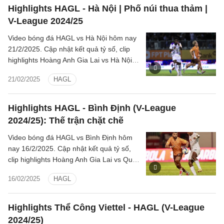
Highlights HAGL - Hà Nội | Phố núi thua thảm |
V-League 2024/25
Video bóng đá HAGL vs Hà Nội hôm nay
21/2/2025. Cập nhật kết quả tỷ số, clip
highlights Hoàng Anh Gia Lai vs Hà Nội
(LPBank V.League 1-2024/25).
21/02/2025
HAGL
Highlights HAGL - Bình Định (V-League
2024/25): Thế trận chặt chẽ
Video bóng đá HAGL vs Bình Định hôm
nay 16/2/2025. Cập nhật kết quả tỷ số,
clip highlights Hoàng Anh Gia Lai vs Quy
Nhơn Bình Định (LPBank V.League 1-
16/02/2025
HAGL
2024/25).
Highlights Thể Công Viettel - HAGL (V-League
2024/25)