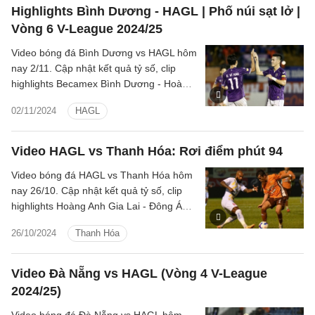
Highlights Bình Dương - HAGL | Phố núi sạt lở |
Vòng 6 V-League 2024/25
Video bóng đá Bình Dương vs HAGL hôm
nay 2/11. Cập nhật kết quả tỷ số, clip
highlights Becamex Bình Dương - Hoàng
Anh Gia Lai (LPBank V.League 1-
02/11/2024
HAGL
2024/25).
Video HAGL vs Thanh Hóa: Rơi điểm phút 94
Video bóng đá HAGL vs Thanh Hóa hôm
nay 26/10. Cập nhật kết quả tỷ số, clip
highlights Hoàng Anh Gia Lai - Đông Á
Thanh Hóa (LPBank V.League 1-
26/10/2024
Thanh Hóa
2024/25).
Video Đà Nẵng vs HAGL (Vòng 4 V-League
2024/25)