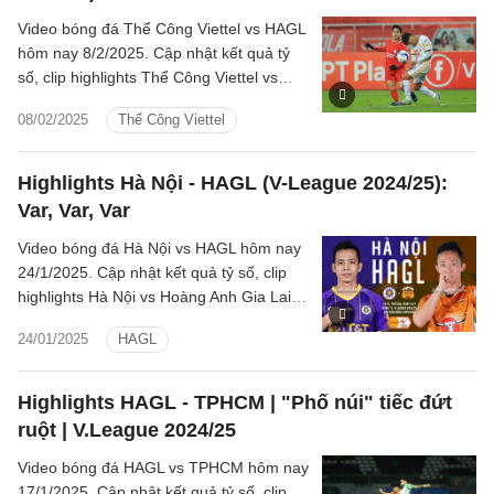
Video bóng đá Thể Công Viettel vs HAGL
hôm nay 8/2/2025. Cập nhật kết quả tỷ
số, clip highlights Thể Công Viettel vs
Hoàng Anh Gia Lai (LPBank V.League 1-
08/02/2025
Thể Công Viettel
2024/25).
Highlights Hà Nội - HAGL (V-League 2024/25):
Var, Var, Var
Video bóng đá Hà Nội vs HAGL hôm nay
24/1/2025. Cập nhật kết quả tỷ số, clip
highlights Hà Nội vs Hoàng Anh Gia Lai
(LPBank V.League 1-2024/25).
24/01/2025
HAGL
Highlights HAGL - TPHCM | "Phố núi" tiếc đứt
ruột | V.League 2024/25
Video bóng đá HAGL vs TPHCM hôm nay
17/1/2025. Cập nhật kết quả tỷ số, clip