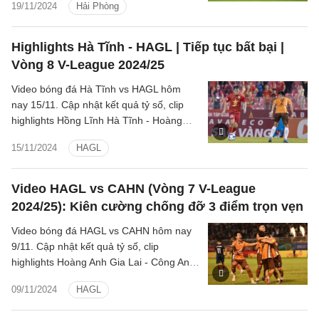
19/11/2024
Hải Phòng
Highlights Hà Tĩnh - HAGL | Tiếp tục bất bại |
Vòng 8 V-League 2024/25
Video bóng đá Hà Tĩnh vs HAGL hôm
nay 15/11. Cập nhật kết quả tỷ số, clip
highlights Hồng Lĩnh Hà Tĩnh - Hoàng
Anh Gia Lai Vòng 8 LPBank V.League 1-
15/11/2024
HAGL
2024/25.
Video HAGL vs CAHN (Vòng 7 V-League
2024/25): Kiên cường chống đỡ 3 điểm trọn vẹn
Video bóng đá HAGL vs CAHN hôm nay
9/11. Cập nhật kết quả tỷ số, clip
highlights Hoàng Anh Gia Lai - Công An
Hà Nội (LPBank V.League 1-2024/25).
09/11/2024
HAGL