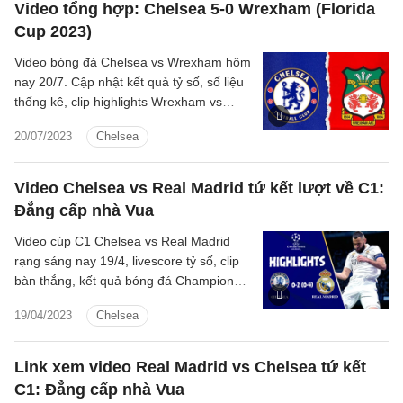
Video tổng hợp: Chelsea 5-0 Wrexham (Florida
Cup 2023)
Video bóng đá Chelsea vs Wrexham hôm
nay 20/7. Cập nhật kết quả tỷ số, số liệu
thống kê, clip highlights Wrexham vs
Chelsea - Florida Cup 2023.
20/07/2023
Chelsea
Video Chelsea vs Real Madrid tứ kết lượt về C1:
Đẳng cấp nhà Vua
Video cúp C1 Chelsea vs Real Madrid
rạng sáng nay 19/4, livescore tỷ số, clip
bàn thắng, kết quả bóng đá Champions
League 2022/2023 Chelsea vs Real
19/04/2023
Chelsea
Madrid hôm nay
Link xem video Real Madrid vs Chelsea tứ kết
C1: Đẳng cấp nhà Vua