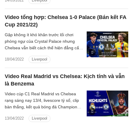
14/05/2022
Liverpool
chủ Chelsea cuối cùng cũng đã được
hoàn tất, với giá chốt 2.5 tỷ bảng và cam
kết đầu tư thêm 1.75 tỷ bảng nữa từ
Video tổng hợp: Chelsea 1-0 Palace (Bán kết FA
nhóm liên minh do tỷ phú Todd Boehly
Cup 2021/22)
đứng đầu.
Gặp không ít khó khăn trước lối chơi
phòng ngự của Crystal Palace nhưng
Chelsea vẫn biết cách thể hiện đẳng cấp
để giành vé vào chung kết cúp FA. Thầy
18/04/2022
Liverpool
trò Tuchel sẽ gặp Liverpool ở trận tranh
chức vô địch.
Video Real Madrid vs Chelsea: Kịch tính và vẫn
là Benzema
Video cúp C1 Real Madrid vs Chelsea
rạng sáng nay 13/4, livescore tỷ số, clip
bàn thắng, kết quả bóng đá Champions
League 2022 Real Madrid vs Chelsea
13/04/2022
Liverpool
hôm nay