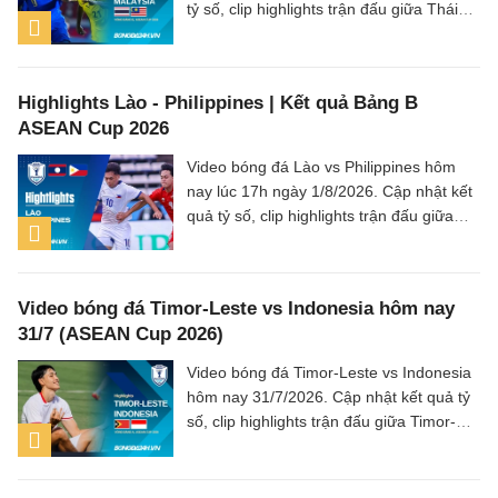
tỷ số, clip highlights trận đấu giữa Thái
Lan vs Malaysia (Bảng B ASEAN Cup
2026).
Highlights Lào - Philippines | Kết quả Bảng B
ASEAN Cup 2026
Video bóng đá Lào vs Philippines hôm
nay lúc 17h ngày 1/8/2026. Cập nhật kết
quả tỷ số, clip highlights trận đấu giữa
Lào vs Philippines (Bảng B ASEAN Cup
2026).
Video bóng đá Timor-Leste vs Indonesia hôm nay
31/7 (ASEAN Cup 2026)
Video bóng đá Timor-Leste vs Indonesia
hôm nay 31/7/2026. Cập nhật kết quả tỷ
số, clip highlights trận đấu giữa Timor-
Leste vs Indonesia (Bảng A ASEAN Cup
2026).