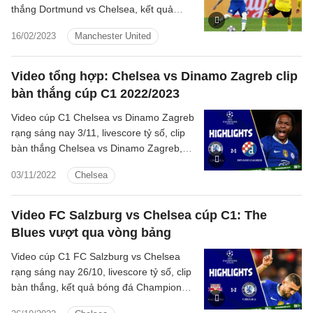
thắng Dortmund vs Chelsea, kết quả
bóng đá Champions League 2022/23
16/02/2023
Manchester United
hôm nay
Video tổng hợp: Chelsea vs Dinamo Zagreb clip
bàn thắng cúp C1 2022/2023
Video cúp C1 Chelsea vs Dinamo Zagreb
rạng sáng nay 3/11, livescore tỷ số, clip
bàn thắng Chelsea vs Dinamo Zagreb,
kết quả bóng đá Champions League
03/11/2022
Chelsea
2022 hôm nay
Video FC Salzburg vs Chelsea cúp C1: The
Blues vượt qua vòng bảng
Video cúp C1 FC Salzburg vs Chelsea
rạng sáng nay 26/10, livescore tỷ số, clip
bàn thắng, kết quả bóng đá Champions
League 2022 FC Salzburg vs Chelsea