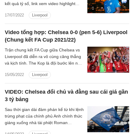
kết quả tỷ số, link xem video highlight
trận đấu Chelsea vs CF America
17/07/2022
Liverpool
Video tổng hợp: Chelsea 0-0 (pen 5-6) Liverpool
(Chung kết FA Cup 2021/22)
Trận chung kết FA Cup giữa Chelsea vs
Liverpool đã diễn ra vô cùng căng thẳng
và kịch tính. The Kop là đội bước lên ngai
vàng sau khi đánh bại The Blues ở loạt
15/05/2022
Liverpool
luân lưu. Như vậy là họ đã hoàn thành
một nửa cú ăn bốn vĩ đại của mình.
VIDEO: Chelsea đổi chủ và đằng sau cái giá gần
3 tỷ bảng
Sau thời gian dài đàm phán kể từ khi lệnh
trừng phạt của chính phủ Anh chính thức
giáng xuống nhà tài phiệt Roman
Abramovich, thương vụ mua bán và đổi