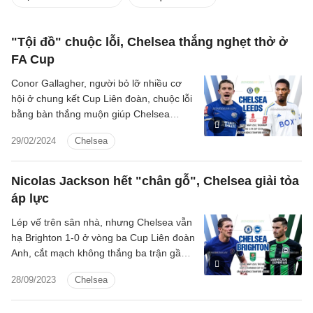
"Tội đồ" chuộc lỗi, Chelsea thắng nghẹt thở ở
FA Cup
Conor Gallagher, người bỏ lỡ nhiều cơ
hội ở chung kết Cup Liên đoàn, chuộc lỗi
bằng bàn thắng muộn giúp Chelsea
thắng Leeds 3-2 ở vòng 5 Cup FA.
29/02/2024
Chelsea
Nicolas Jackson hết "chân gỗ", Chelsea giải tỏa
áp lực
Lép vế trên sân nhà, nhưng Chelsea vẫn
hạ Brighton 1-0 ở vòng ba Cup Liên đoàn
Anh, cắt mạch không thắng ba trận gần
đây.
28/09/2023
Chelsea