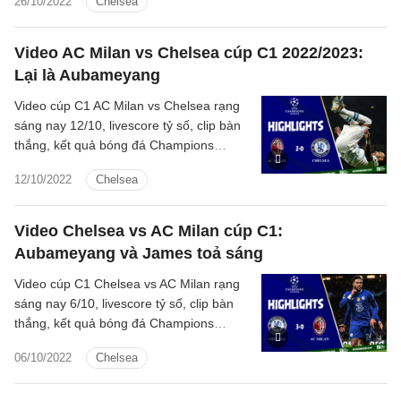
26/10/2022
Chelsea
hôm nay
Video AC Milan vs Chelsea cúp C1 2022/2023:
Lại là Aubameyang
Video cúp C1 AC Milan vs Chelsea rạng
sáng nay 12/10, livescore tỷ số, clip bàn
thắng, kết quả bóng đá Champions
League 2022 AC Milan vs Chelsea hôm
12/10/2022
Chelsea
nay
Video Chelsea vs AC Milan cúp C1:
Aubameyang và James toả sáng
Video cúp C1 Chelsea vs AC Milan rạng
sáng nay 6/10, livescore tỷ số, clip bàn
thắng, kết quả bóng đá Champions
League 2022 Chelsea vs AC Milan hôm
06/10/2022
Chelsea
nay