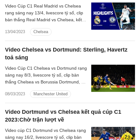
Video Cúp C1 Real Madrid vs Chelsea
rạng sáng nay 13/4, livescore tỷ số, clip
bàn thắng Real Madrid vs Chelsea, kết
quả bóng đá tứ kết Champions League
13/04/2023
Chelsea
2022/2023 hôm nay
Video Chelsea vs Dortmund: Sterling, Havertz
toả sáng
Video Cúp C1 Chelsea vs Dortmund rạng
sáng nay 8/3, livescore tỷ số, clip bàn
thắng Chelsea vs Borussia Dortmund, kết
quả bóng đá Champions League
08/03/2023
Manchester United
2022/2023 hôm nay
Video Dortmund vs Chelsea kết quả cúp C1
2023:Chờ trận lượt về
Video cúp C1 Dortmund vs Chelsea rạng
sáng nay 16/2, livescore tỷ số, clip bàn