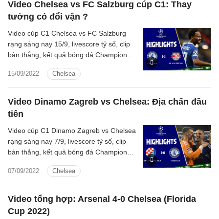
Video Chelsea vs FC Salzburg cúp C1: Thay
tướng có đổi vận ?
Video cúp C1 Chelsea vs FC Salzburg
rạng sáng nay 15/9, livescore tỷ số, clip
bàn thắng, kết quả bóng đá Champions
League 2022 Chelsea vs FC Salzburg
15/09/2022
Chelsea
hôm nay
Video Dinamo Zagreb vs Chelsea: Địa chấn đầu
tiên
Video cúp C1 Dinamo Zagreb vs Chelsea
rạng sáng nay 7/9, livescore tỷ số, clip
bàn thắng, kết quả bóng đá Champions
League 2022/2023 Dinamo Zagreb vs
07/09/2022
Chelsea
Chelsea hôm nay
Video tổng hợp: Arsenal 4-0 Chelsea (Florida
Cup 2022)