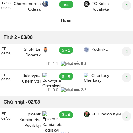
17:00
Chornomorets
FC Kolos
vs
08/08
Odesa
Kovalivka
Hoãn
Thứ 2 - 03/08
FT
Shakhtar
Kudrivka
5 - 1
03/08
Donetsk
H1:
1-1
5-3
FT
Bukovyna
Cherkasy
0 - 0
03/08
Chernivtsi
H1:
0-0
2-2
Chủ nhật - 02/08
FT
Epicentr
FC Obolon Kyiv
3 - 0
02/08
Kamianets-
Podilskyi