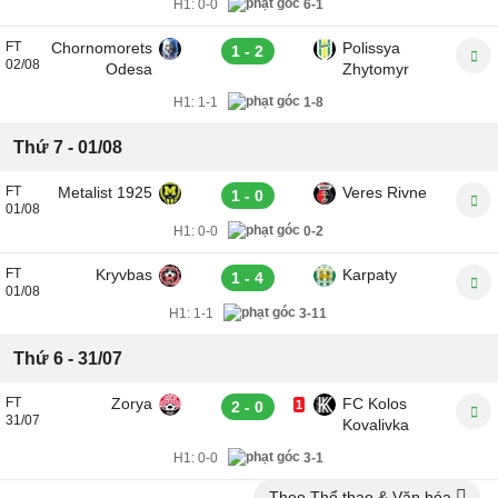
H1:
0-0
6-1
FT
Chornomorets
Polissya
1 - 2
02/08
Odesa
Zhytomyr
H1:
1-1
1-8
Thứ 7 - 01/08
FT
Metalist 1925
Veres Rivne
1 - 0
01/08
H1:
0-0
0-2
FT
Kryvbas
Karpaty
1 - 4
01/08
H1:
1-1
3-11
Thứ 6 - 31/07
FT
Zorya
FC Kolos
2 - 0
1
31/07
Kovalivka
H1:
0-0
3-1
Theo Thể thao & Văn hóa