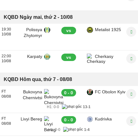
KQBD Ngày mai, thứ 2 - 10/08
19:30
Polissya
Metalist 1925
vs
10/08
Zhytomyr
22:00
Karpaty
Cherkasy
vs
10/08
KQBD Hôm qua, thứ 7 - 08/08
FT
Bukovyna
FC Obolon Kyiv
0 - 0
08/08
Chernivtsi
H1:
0-0
13-1
FT
Livyi Bereg
Kudrivka
0 - 0
08/08
H1:
0-0
1-4