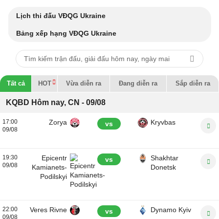
Lịch thi đấu VĐQG Ukraine
Bảng xếp hạng VĐQG Ukraine
Tất cả
HOT
Vừa diễn ra
Đang diễn ra
Sắp diễn ra
KQBD Hôm nay, CN - 09/08
17:00
Zorya
Kryvbas
vs
09/08
19:30
Epicentr
Shakhtar
vs
09/08
Kamianets-
Donetsk
Podilskyi
22:00
Veres Rivne
Dynamo Kyiv
vs
09/08