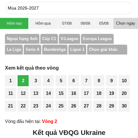
Chọn ngày
Hôm nay
Hôm qua
07/08
06/08
05/08
Ngoại hạng Anh
Cúp C1
V-League
Europa League
La Liga
Serie A
Bundesliga
Ligue 1
Chọn giải khác
Xem kết quả theo vòng
1
2
3
4
5
6
7
8
9
10
11
12
13
14
15
16
17
18
19
20
21
22
23
24
25
26
27
28
29
30
Vòng đấu hiện tại:
Vòng 2
Kết quả VĐQG Ukraine