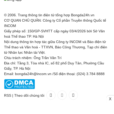
© 2006. Trang thông tin điện tử tổng hợp Bongda24h.vn
CƠ QUAN CHỦ QUẢN: Công ty Cổ phần Truyền thông Quốc tế
INCOM
Giấy phép số: 150/GP-SVHTT cấp ngày 03/4/2026 bởi Sở Văn
hoá Thể thao TP. Hà Nội
Nội dung thông tin hợp tác giữa Công ty INCOM và Báo điện tử
Thể thao và Văn hoá - TTXVN, Báo Công Thương, Tạp chí điện
tử Nhân lực Nhân tài Việt.
Chịu trách nhiệm: Ông Trần Văn Trí
Địa chỉ: Tầng 3, Tòa nhà IC, số 82 phố Duy Tân, Phường Cầu
Giấy, TP. Hà Nội
Email: bongda24h@incom.vn /Số điện thoại: (024) 3.784 8888
RSS
|
Theo dõi chúng tôi
X
Liên hệ
Quảng cáo
(024) 3.784 8888