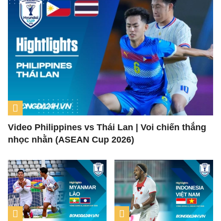
Video Philippines vs Thái Lan | Voi chiến thắng
nhọc nhằn (ASEAN Cup 2026)