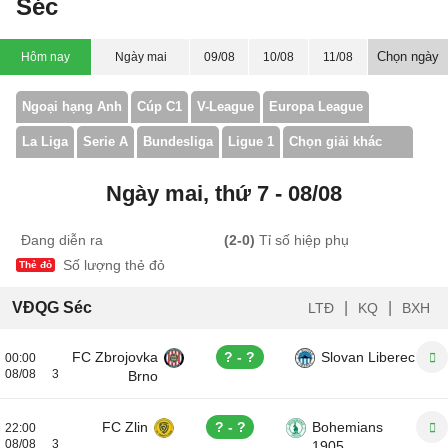
Séc
Chọn ngày
Hôm nay
Ngày mai
09/08
10/08
11/08
Ngoại hạng Anh
Cúp C1
V-League
Europa League
La Liga
Serie A
Bundesliga
Ligue 1
Chọn giải khác
Ngày mai, thứ 7 - 08/08
Đang diễn ra
(2-0)
Tỉ số hiệp phụ
Số lượng thẻ đỏ
Thẻ đỏ
VĐQG Séc
|
|
LTĐ
KQ
BXH
FC Zbrojovka
? - ?
Slovan Liberec
00:00
08/08
3
Brno
FC Zlin
? - ?
Bohemians
22:00
08/08
3
1905