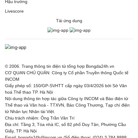
Hậu trường
Livescore
Tải ứng dụng
© 2006. Trang thông tin điện tử tổng hợp Bongda24h.vn
CƠ QUAN CHỦ QUẢN: Công ty Cổ phần Truyền thông Quốc tế
INCOM
Giấy phép số: 150/GP-SVHTT cấp ngày 03/4/2026 bởi Sở Văn
hoá Thể thao TP. Hà Nội
Nội dung thông tin hợp tác giữa Công ty INCOM và Báo điện tử
Thể thao và Văn hoá - TTXVN, Báo Công Thương, Tạp chí điện
tử Nhân lực Nhân tài Việt.
Chịu trách nhiệm: Ông Trần Văn Trí
Địa chỉ: Tầng 3, Tòa nhà IC, số 82 phố Duy Tân, Phường Cầu
Giấy, TP. Hà Nội
Email: bongda24h@incom.vn /Số điện thoại: (024) 3.784 8888