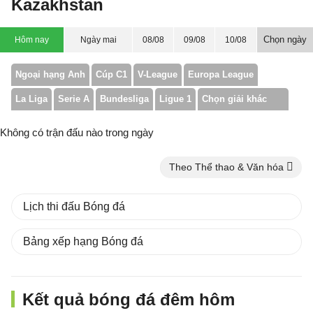
Kazakhstan
Chọn ngày
Hôm nay
Ngày mai
08/08
09/08
10/08
Ngoại hạng Anh
Cúp C1
V-League
Europa League
La Liga
Serie A
Bundesliga
Ligue 1
Chọn giải khác
Không có trận đấu nào trong ngày
Theo Thể thao & Văn hóa
Lịch thi đấu Bóng đá
Bảng xếp hạng Bóng đá
Kết quả bóng đá đêm hôm