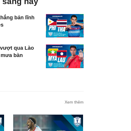
 sáng nay
thắng bản lĩnh
es
vượt qua Lào
 mưa bàn
Xem thêm