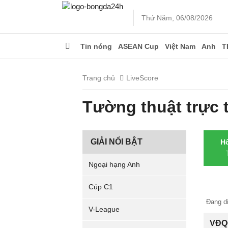
Thứ Năm, 06/08/2026
Tin nóng
ASEAN Cup
Việt Nam
Anh
T
Trang chủ
LiveScore
Tường thuật trực 
GIẢI NỔI BẬT
H
Ngoại hạng Anh
Cúp C1
Đang di
V-League
VĐQG