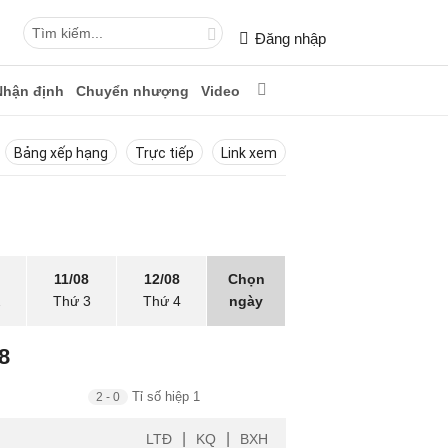
Đăng nhập
Nhận định
Chuyển nhượng
Video
Bảng xếp hạng
Trực tiếp
Link xem
11/08
12/08
Chọn
2
Thứ 3
Thứ 4
ngày
8
Tỉ số hiệp 1
2 - 0
|
|
LTĐ
KQ
BXH