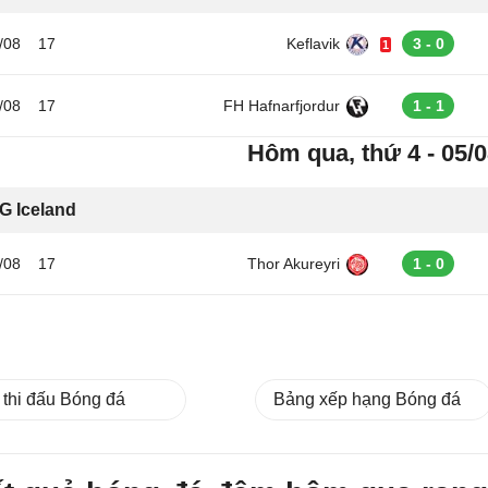
/08
17
Keflavik
3 - 0
1
/08
17
FH Hafnarfjordur
1 - 1
Hôm qua, thứ 4 - 05/
 Iceland
/08
17
Thor Akureyri
1 - 0
 thi đấu Bóng đá
Bảng xếp hạng Bóng đá