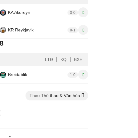
KA Akureyri
3-0
KR Reykjavik
0-1
08
|
|
LTĐ
KQ
BXH
Breidablik
1-0
Theo Thể thao & Văn hóa