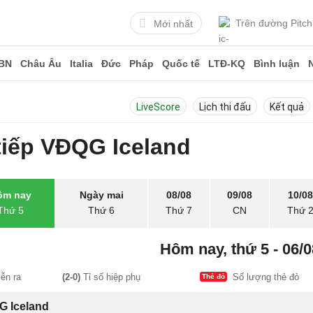
Trên đường Pitch
Mới nhất
BN
Châu Âu
Italia
Đức
Pháp
Quốc tế
LTĐ-KQ
Bình luận
LiveScore
Lịch thi đấu
Kết quả
tiếp VĐQG Iceland
ôm nay
Ngày mai
08/08
09/08
10/08
Thứ 5
Thứ 6
Thứ 7
CN
Thứ 
Hôm nay, thứ 5 - 06/0
ễn ra
(2-0)
Tỉ số hiệp phụ
Số lượng thẻ đỏ
Thẻ đỏ
 Iceland