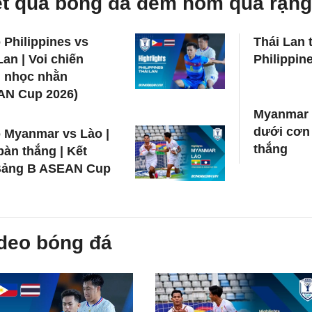
t quả bóng đá đêm hôm qua rạng
 Philippines vs
Thái Lan 
Lan | Voi chiến
Philippin
g nhọc nhằn
AN Cup 2026)
Myanmar 
dưới cơn
 Myanmar vs Lào |
thắng
àn thắng | Kết
Bảng B ASEAN Cup
deo bóng đá