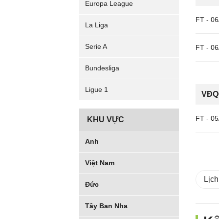
Europa League
FT
-
06
La Liga
Serie A
FT
-
06
Bundesliga
Ligue 1
VĐQG
FT
-
05
KHU VỰC
Anh
Việt Nam
Lịch
Đức
Tây Ban Nha