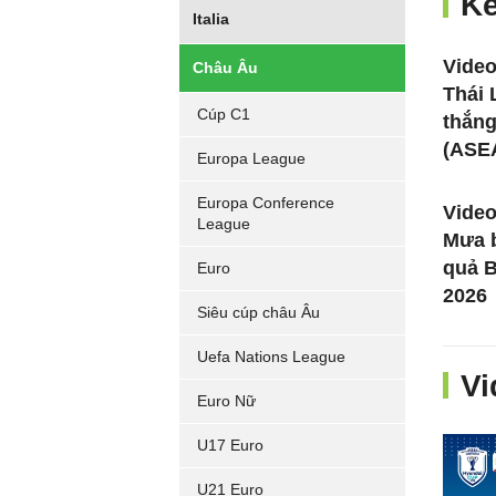
Kế
Italia
Video
Châu Âu
Thái 
Cúp C1
thắn
(ASE
Europa League
Europa Conference
Video
League
Mưa b
quả 
Euro
2026
Siêu cúp châu Âu
Uefa Nations League
Vi
Euro Nữ
U17 Euro
U21 Euro