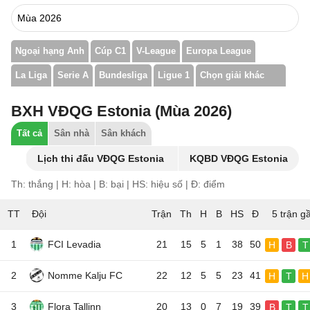
Ngoại hạng Anh
Cúp C1
V-League
Europa League
La Liga
Serie A
Bundesliga
Ligue 1
Chọn giải khác
BXH VĐQG Estonia (Mùa 2026)
Tất cả
Sân nhà
Sân khách
Lịch thi đấu VĐQG Estonia
KQBD VĐQG Estonia
Th: thắng | H: hòa | B: bại | HS: hiệu số | Đ: điểm
TT
Đội
5 trận g
1
FCI Levadia
21
15
5
1
38
50
H
B
T
2
Nomme Kalju FC
22
12
5
5
23
41
H
T
H
3
Flora Tallinn
20
13
0
7
19
39
B
T
T