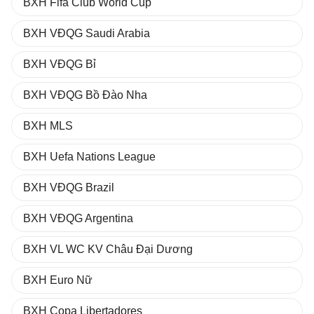
BXH Fifa Club World Cup
BXH VĐQG Saudi Arabia
BXH VĐQG Bỉ
BXH VĐQG Bồ Đào Nha
BXH MLS
BXH Uefa Nations League
BXH VĐQG Brazil
BXH VĐQG Argentina
BXH VL WC KV Châu Đại Dương
BXH Euro Nữ
BXH Copa Libertadores