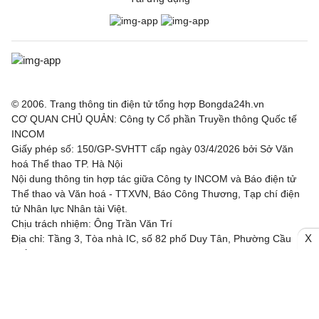
© 2006. Trang thông tin điện tử tổng hợp Bongda24h.vn
CƠ QUAN CHỦ QUẢN: Công ty Cổ phần Truyền thông Quốc tế
INCOM
Giấy phép số: 150/GP-SVHTT cấp ngày 03/4/2026 bởi Sở Văn
hoá Thể thao TP. Hà Nội
Nội dung thông tin hợp tác giữa Công ty INCOM và Báo điện tử
Thể thao và Văn hoá - TTXVN, Báo Công Thương, Tạp chí điện
tử Nhân lực Nhân tài Việt.
Chịu trách nhiệm: Ông Trần Văn Trí
X
Địa chỉ: Tầng 3, Tòa nhà IC, số 82 phố Duy Tân, Phường Cầu
Giấy, TP. Hà Nội
Email: bongda24h@incom.vn /Số điện thoại: (024) 3.784 8888