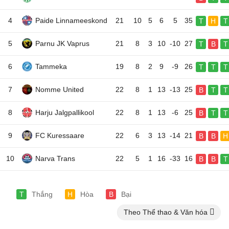
4
Paide Linnameeskond
21
10
5
6
5
35
T
H
T
5
Parnu JK Vaprus
21
8
3
10
-10
27
T
B
T
6
Tammeka
19
8
2
9
-9
26
T
T
T
7
Nomme United
22
8
1
13
-13
25
B
T
T
8
Harju Jalgpallikool
22
8
1
13
-6
25
B
T
T
9
FC Kuressaare
22
6
3
13
-14
21
B
B
H
10
Narva Trans
22
5
1
16
-33
16
B
B
T
T
Thắng
H
Hòa
B
Bại
Theo Thể thao & Văn hóa