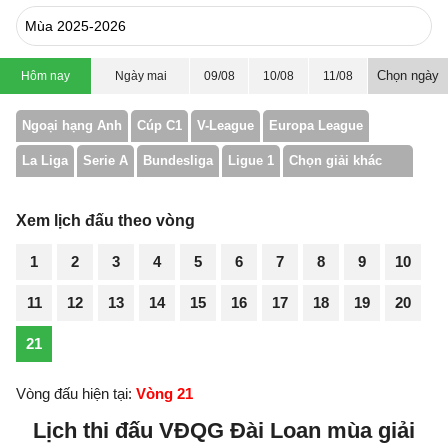
Chọn ngày
Hôm nay
Ngày mai
09/08
10/08
11/08
Ngoại hạng Anh
Cúp C1
V-League
Europa League
La Liga
Serie A
Bundesliga
Ligue 1
Chọn giải khác
Xem lịch đấu theo vòng
1
2
3
4
5
6
7
8
9
10
11
12
13
14
15
16
17
18
19
20
21
Vòng đấu hiện tại:
Vòng 21
Lịch thi đấu VĐQG Đài Loan mùa giải