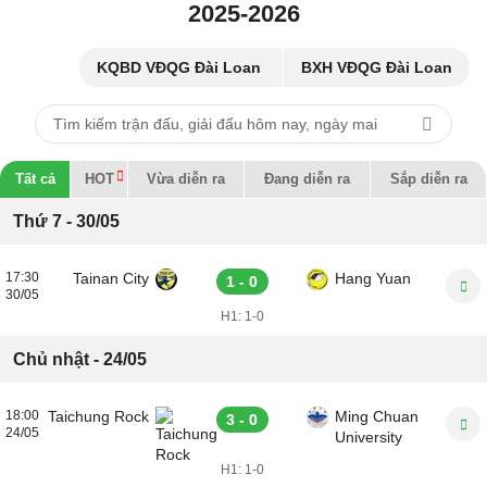
2025-2026
KQBD VĐQG Đài Loan
BXH VĐQG Đài Loan
Tất cả
HOT
Vừa diễn ra
Đang diễn ra
Sắp diễn ra
Thứ 7 - 30/05
17:30
Tainan City
Hang Yuan
1 - 0
30/05
H1:
1-0
Chủ nhật - 24/05
18:00
Taichung Rock
Ming Chuan
3 - 0
24/05
University
H1:
1-0