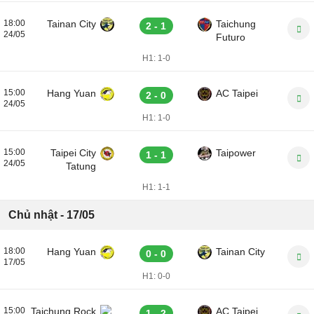
18:00
Tainan City
Taichung
2 - 1
24/05
Futuro
H1:
1-0
15:00
Hang Yuan
AC Taipei
2 - 0
24/05
H1:
1-0
15:00
Taipei City
Taipower
1 - 1
24/05
Tatung
H1:
1-1
Chủ nhật - 17/05
18:00
Hang Yuan
Tainan City
0 - 0
17/05
H1:
0-0
15:00
Taichung Rock
AC Taipei
1 - 2