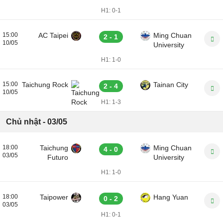
H1:
0-1
15:00
AC Taipei
Ming Chuan
2 - 1
10/05
University
H1:
1-0
15:00
Taichung Rock
Tainan City
2 - 4
10/05
H1:
1-3
Chủ nhật - 03/05
18:00
Taichung
Ming Chuan
4 - 0
03/05
Futuro
University
H1:
1-0
18:00
Taipower
Hang Yuan
0 - 2
03/05
H1:
0-1