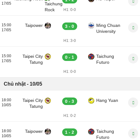
17/05
H1:
0-0
15:00
Taipower
Ming Chuan
3 - 0
17/05
University
H1:
3-0
15:00
Taipei City
Taichung
0 - 1
17/05
Tatung
Futuro
H1:
0-0
Chủ nhật - 10/05
18:00
Taipei City
Hang Yuan
0 - 3
10/05
Tatung
H1:
0-2
18:00
Taipower
Taichung
1 - 2
10/05
Futuro