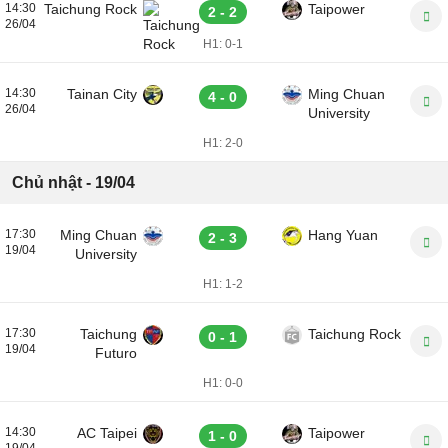
14:30
Taichung Rock
Taipower
2 - 2
26/04
H1:
0-1
14:30
Tainan City
Ming Chuan
4 - 0
26/04
University
H1:
2-0
Chủ nhật - 19/04
17:30
Ming Chuan
Hang Yuan
2 - 3
19/04
University
H1:
1-2
17:30
Taichung
Taichung Rock
0 - 1
19/04
Futuro
H1:
0-0
14:30
AC Taipei
Taipower
1 - 0