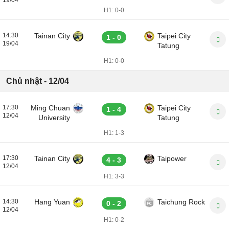
19/04
H1:
0-0
14:30
Tainan City
Taipei City
1 - 0
19/04
Tatung
H1:
0-0
Chủ nhật - 12/04
17:30
Ming Chuan
Taipei City
1 - 4
12/04
University
Tatung
H1:
1-3
17:30
Tainan City
Taipower
4 - 3
12/04
H1:
3-3
14:30
Hang Yuan
Taichung Rock
0 - 2
12/04
H1:
0-2