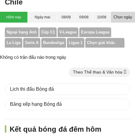
Chile
Chọn ngày
Hôm nay
Ngày mai
08/08
09/08
10/08
Ngoại hạng Anh
Cúp C1
V-League
Europa League
La Liga
Serie A
Bundesliga
Ligue 1
Chọn giải khác
Không có trận đấu nào trong ngày
Theo Thể thao & Văn hóa
Lịch thi đấu Bóng đá
Bảng xếp hạng Bóng đá
Kết quả bóng đá đêm hôm