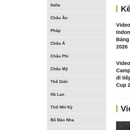
Italia
Kế
Châu Âu
Video
Pháp
Indon
Bảng
Châu Á
2026
Châu Phi
Video
Châu Mỹ
Camp
đi ti
Thế Giới
Cup 2
Hà Lan
Vi
Thổ Nhĩ Kỳ
Bồ Đào Nha