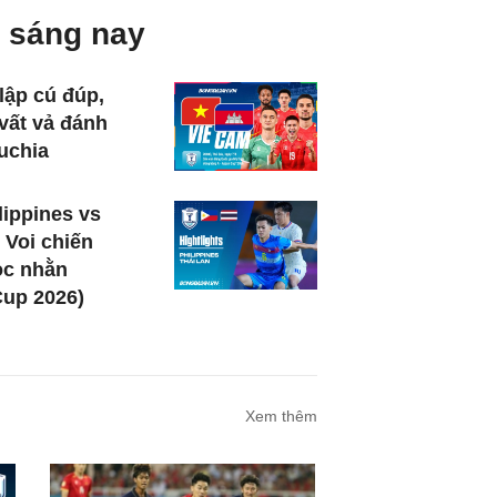
 sáng nay
lập cú đúp,
vất vả đánh
uchia
lippines vs
 Voi chiến
ọc nhằn
up 2026)
Xem thêm