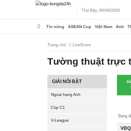
Thứ Bảy, 08/08/2026
Tin nóng
ASEAN Cup
Việt Nam
Anh
T
Trang chủ
LiveScore
Tường thuật trực t
GIẢI NỔI BẬT
H
Ngoại hạng Anh
Cúp C1
Đang di
V-League
VĐQG