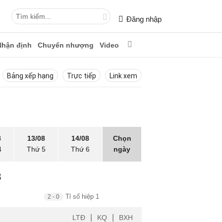
Đăng nhập
Nhận định
Chuyển nhượng
Video
Bảng xếp hạng
Trực tiếp
Link xem
8
13/08
14/08
Chọn
4
Thứ 5
Thứ 6
ngày
8
Tỉ số hiệp 1
2 - 0
|
|
LTĐ
KQ
BXH