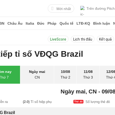
Trên đường Pitch
Mới nhất
BN
Châu Âu
Italia
Đức
Pháp
Quốc tế
LTĐ-KQ
Bình luận
LiveScore
Lịch thi đấu
Kết quả
iếp tỉ số VĐQG Brazil
ôm nay
Ngày mai
10/08
11/08
12/0
Thứ 7
CN
Thứ 2
Thứ 3
Thứ 
Ngày mai, CN - 09/0
ễn ra
(2-0)
Tỉ số hiệp phụ
Số lượng thẻ đỏ
Thẻ đỏ
 Brazil