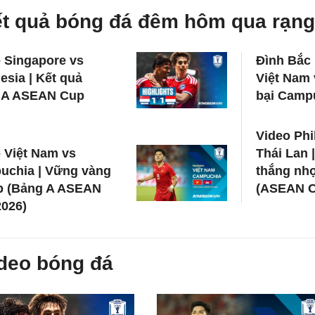
t quả bóng đá đêm hôm qua rạng
 Singapore vs
Đình Bắc 
esia | Kết quả
Việt Nam 
 A ASEAN Cup
bại Camp
Video Phi
 Việt Nam vs
Thái Lan |
uchia | Vững vàng
thắng nh
ếp (Bảng A ASEAN
(ASEAN C
026)
deo bóng đá