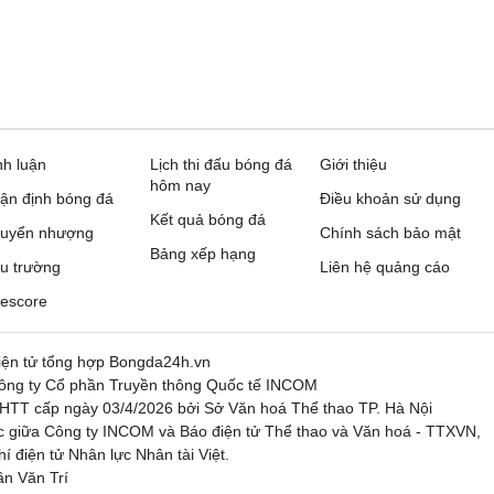
nh luận
Lịch thi đấu bóng đá
Giới thiệu
hôm nay
ận định bóng đá
Điều khoản sử dụng
Kết quả bóng đá
uyển nhượng
Chính sách bảo mật
Bảng xếp hạng
u trường
Liên hệ quảng cáo
vescore
điện tử tổng hợp Bongda24h.vn
g ty Cổ phần Truyền thông Quốc tế INCOM
HTT cấp ngày 03/4/2026 bởi Sở Văn hoá Thể thao TP. Hà Nội
ác giữa Công ty INCOM và Báo điện tử Thể thao và Văn hoá - TTXVN,
 điện tử Nhân lực Nhân tài Việt.
ần Văn Trí