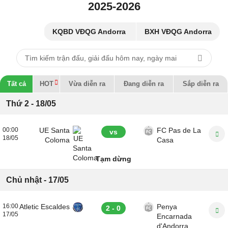
2025-2026
KQBD VĐQG Andorra
BXH VĐQG Andorra
Tất cả
HOT
Vừa diễn ra
Đang diễn ra
Sắp diễn ra
Thứ 2 - 18/05
00:00
UE Santa
FC Pas de La
vs
18/05
Coloma
Casa
Tạm dừng
Chủ nhật - 17/05
16:00
Atletic Escaldes
Penya
2 - 0
17/05
Encarnada
d'Andorra