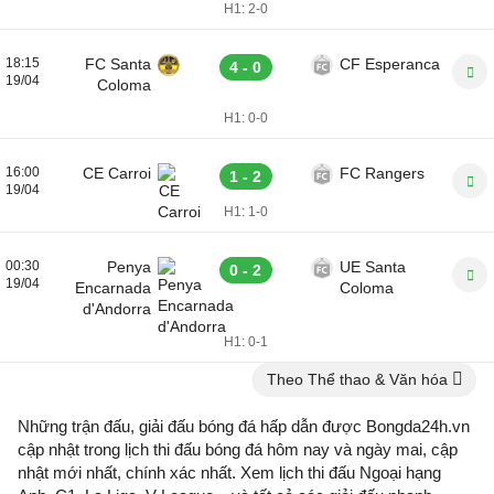
H1:
2-0
18:15
FC Santa
CF Esperanca
4 - 0
19/04
Coloma
H1:
0-0
16:00
CE Carroi
FC Rangers
1 - 2
19/04
H1:
1-0
00:30
Penya
UE Santa
0 - 2
19/04
Encarnada
Coloma
d'Andorra
H1:
0-1
Theo Thể thao & Văn hóa
Những trận đấu, giải đấu bóng đá hấp dẫn được Bongda24h.vn
cập nhật trong lịch thi đấu bóng đá hôm nay và ngày mai, cập
nhật mới nhất, chính xác nhất. Xem lịch thi đấu Ngoại hạng