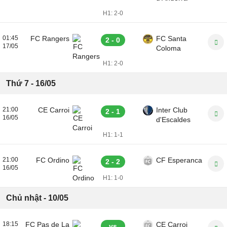
H1:
2-0
01:45
FC Rangers
FC Santa
2 - 0
17/05
Coloma
H1:
2-0
Thứ 7 - 16/05
21:00
CE Carroi
Inter Club
2 - 1
16/05
d'Escaldes
H1:
1-1
21:00
FC Ordino
CF Esperanca
2 - 2
16/05
H1:
1-0
Chủ nhật - 10/05
18:15
FC Pas de La
CE Carroi
vs