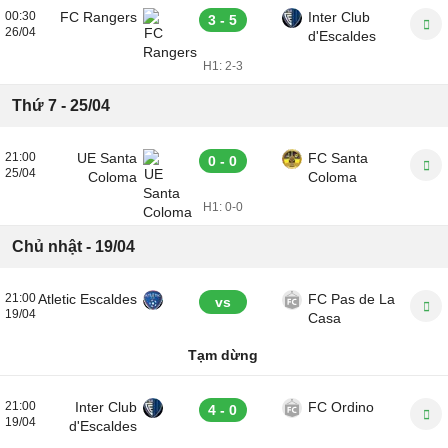
00:30
FC Rangers
Inter Club
3 - 5
26/04
d'Escaldes
H1:
2-3
Thứ 7 - 25/04
21:00
UE Santa
FC Santa
0 - 0
25/04
Coloma
Coloma
H1:
0-0
Chủ nhật - 19/04
21:00
Atletic Escaldes
FC Pas de La
vs
19/04
Casa
Tạm dừng
21:00
Inter Club
FC Ordino
4 - 0
19/04
d'Escaldes