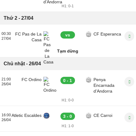
H1:
0-1
Thứ 2 - 27/04
00:30
FC Pas de La
CF Esperanca
vs
27/04
Casa
Tạm dừng
Chủ nhật - 26/04
21:00
FC Ordino
Penya
0 - 1
26/04
Encarnada
d'Andorra
H1:
0-0
16:00
Atletic Escaldes
CE Carroi
3 - 0
26/04
H1:
1-0