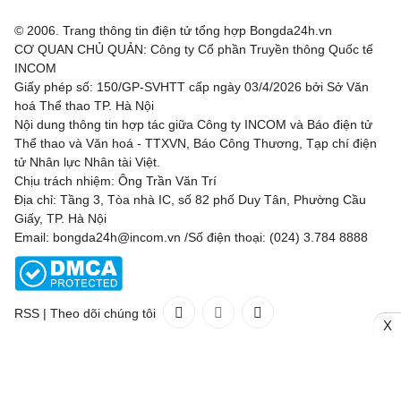
© 2006. Trang thông tin điện tử tổng hợp Bongda24h.vn
CƠ QUAN CHỦ QUẢN: Công ty Cổ phần Truyền thông Quốc tế
INCOM
Giấy phép số: 150/GP-SVHTT cấp ngày 03/4/2026 bởi Sở Văn
hoá Thể thao TP. Hà Nội
Nội dung thông tin hợp tác giữa Công ty INCOM và Báo điện tử
Thể thao và Văn hoá - TTXVN, Báo Công Thương, Tạp chí điện
tử Nhân lực Nhân tài Việt.
Chịu trách nhiệm: Ông Trần Văn Trí
Địa chỉ: Tầng 3, Tòa nhà IC, số 82 phố Duy Tân, Phường Cầu
Giấy, TP. Hà Nội
Email: bongda24h@incom.vn /Số điện thoại: (024) 3.784 8888
RSS
|
Theo dõi chúng tôi
X
Liên hệ
Quảng cáo
(024) 3.784 8888
Toàn bộ bản quyền thuộc
Bongda24h.vn