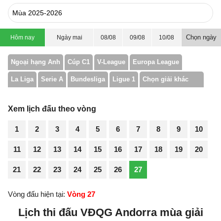
Chọn ngày
Hôm nay
Ngày mai
08/08
09/08
10/08
Ngoại hạng Anh
Cúp C1
V-League
Europa League
La Liga
Serie A
Bundesliga
Ligue 1
Chọn giải khác
Xem lịch đấu theo vòng
1
2
3
4
5
6
7
8
9
10
11
12
13
14
15
16
17
18
19
20
21
22
23
24
25
26
27
Vòng đấu hiện tại:
Vòng 27
Lịch thi đấu VĐQG Andorra mùa giải