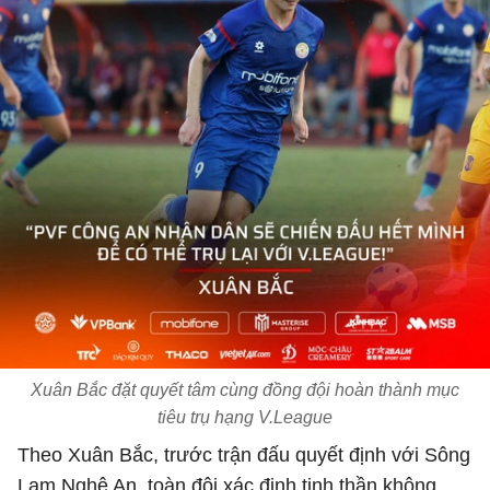
Xuân Bắc đặt quyết tâm cùng đồng đội hoàn thành mục
tiêu trụ hạng V.League
Theo Xuân Bắc, trước trận đấu quyết định với Sông
Lam Nghệ An, toàn đội xác định tinh thần không