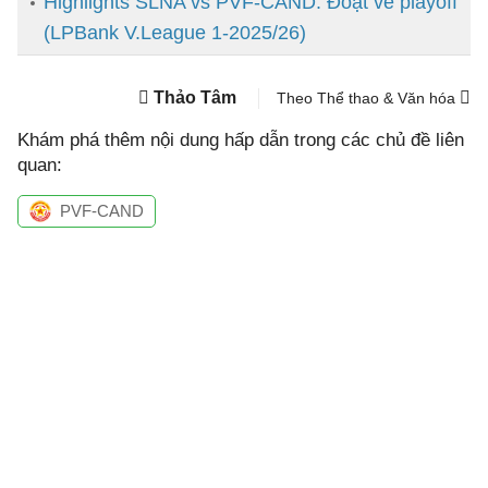
Highlights SLNA vs PVF-CAND: Đoạt vé playoff
(LPBank V.League 1-2025/26)
Thảo Tâm
Theo Thể thao & Văn hóa
Khám phá thêm nội dung hấp dẫn trong các chủ đề liên
quan:
PVF-CAND