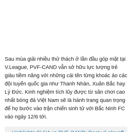
Sau mùa giải nhiều thử thách ở lần đầu góp mặt tại
V.League, PVF-CAND vẫn sở hữu lực lượng trẻ
giàu tiềm năng với những cái tên từng khoác áo các
đội tuyển quốc gia như Thanh Nhàn, Xuân Bắc hay
Lý Đức. Kinh nghiệm tích lũy được từ sân chơi cao
nhất bóng đá Việt Nam sẽ là hành trang quan trọng
để họ bước vào trận chiến sinh tử với Bắc Ninh FC
vào ngày 12/6 tới.