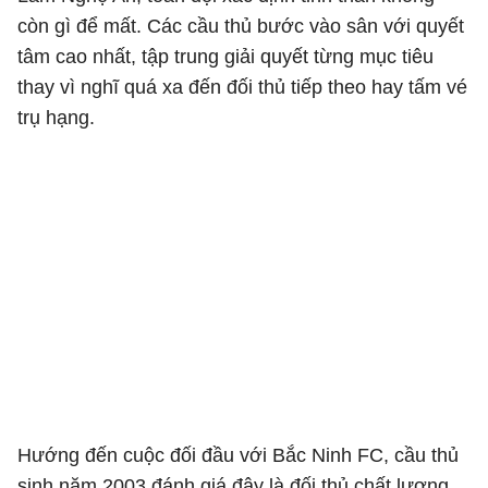
còn gì để mất. Các cầu thủ bước vào sân với quyết
tâm cao nhất, tập trung giải quyết từng mục tiêu
thay vì nghĩ quá xa đến đối thủ tiếp theo hay tấm vé
trụ hạng.
Hướng đến cuộc đối đầu với Bắc Ninh FC, cầu thủ
sinh năm 2003 đánh giá đây là đối thủ chất lượng,