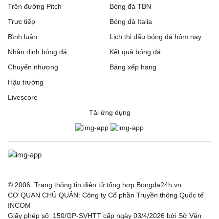
Trên đường Pitch
Bóng đá TBN
Trực tiếp
Bóng đá Italia
Bình luận
Lịch thi đấu bóng đá hôm nay
Nhận định bóng đá
Kết quả bóng đá
Chuyển nhượng
Bảng xếp hạng
Hậu trường
Livescore
Tải ứng dụng
© 2006. Trang thông tin điện tử tổng hợp Bongda24h.vn
CƠ QUAN CHỦ QUẢN: Công ty Cổ phần Truyền thông Quốc tế
INCOM
Giấy phép số: 150/GP-SVHTT cấp ngày 03/4/2026 bởi Sở Văn