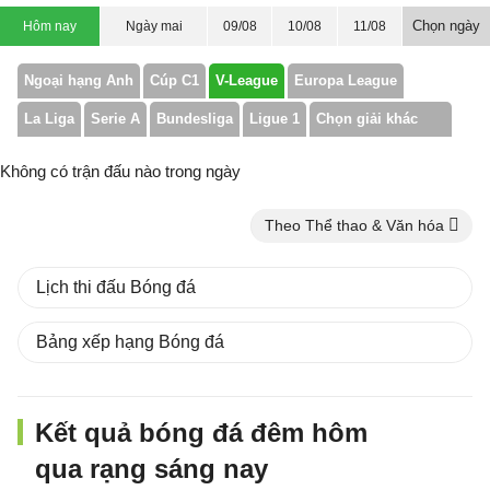
Chọn ngày
Hôm nay
Ngày mai
09/08
10/08
11/08
Ngoại hạng Anh
Cúp C1
V-League
Europa League
La Liga
Serie A
Bundesliga
Ligue 1
Chọn giải khác
Không có trận đấu nào trong ngày
Theo Thể thao & Văn hóa
Lịch thi đấu Bóng đá
Bảng xếp hạng Bóng đá
Kết quả bóng đá đêm hôm
qua rạng sáng nay