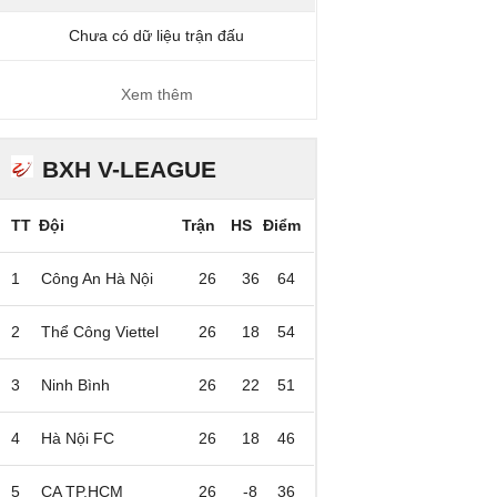
Chưa có dữ liệu trận đấu
Xem thêm
BXH V-LEAGUE
TT
Đội
Trận
HS
Điểm
1
Công An Hà Nội
26
36
64
2
Thể Công Viettel
26
18
54
3
Ninh Bình
26
22
51
4
Hà Nội FC
26
18
46
5
CA TP.HCM
26
-8
36