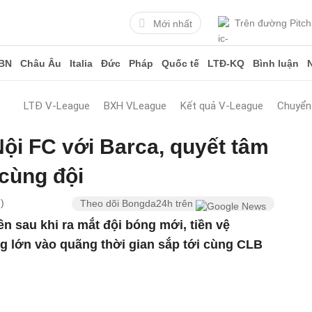
Trên đường Pitch
Mới nhất
BN
Châu Âu
Italia
Đức
Pháp
Quốc tế
LTĐ-KQ
Bình luận
LTĐ V-League
BXH VLeague
Kết quả V-League
Chuyển
Nội FC với Barca, quyết tâm
cùng đội
)
Theo dõi Bongda24h trên
ên sau khi ra mắt đội bóng mới, tiền vệ
g lớn vào quãng thời gian sắp tới cùng CLB