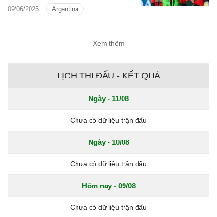
nữa).
09/06/2025
Argentina
Xem thêm
LỊCH THI ĐẤU - KẾT QUẢ
Ngày - 11/08
Chưa có dữ liệu trận đấu
Ngày - 10/08
Chưa có dữ liệu trận đấu
Hôm nay - 09/08
Chưa có dữ liệu trận đấu