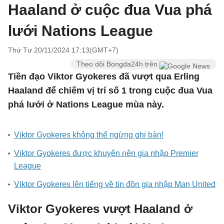
Haaland ở cuộc đua Vua phá
lưới Nations League
Thứ Tư 20/11/2024 17:13(GMT+7)
Theo dõi Bongda24h trên
Tiền đạo Viktor Gyokeres đã vượt qua Erling
Haaland để chiếm vị trí số 1 trong cuộc đua Vua
phá lưới ở Nations League mùa này.
Viktor Gyokeres không thể ngừng ghi bàn!
Viktor Gyokeres được khuyên nên gia nhập Premier
League
Viktor Gyokeres lên tiếng về tin đồn gia nhập Man United
Viktor Gyokeres vượt Haaland ở