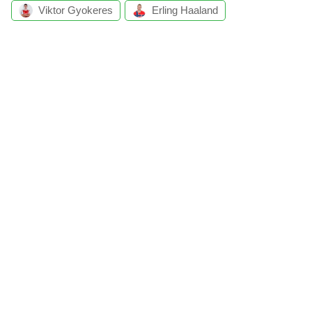
Viktor Gyokeres
Erling Haaland