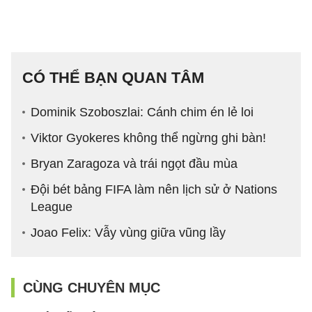
CÓ THỂ BẠN QUAN TÂM
Dominik Szoboszlai: Cánh chim én lẻ loi
Viktor Gyokeres không thể ngừng ghi bàn!
Bryan Zaragoza và trái ngọt đầu mùa
Đội bét bảng FIFA làm nên lịch sử ở Nations
League
Joao Felix: Vẫy vùng giữa vũng lầy
CÙNG CHUYÊN MỤC