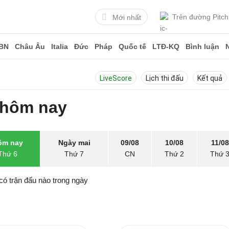
Trên đường Pitch
Mới nhất
BN
Châu Âu
Italia
Đức
Pháp
Quốc tế
LTĐ-KQ
Bình luận
LiveScore
Lịch thi đấu
Kết quả
 hôm nay
ôm nay
Ngày mai
09/08
10/08
11/08
Thứ 6
Thứ 7
CN
Thứ 2
Thứ 
có trận đấu nào trong ngày