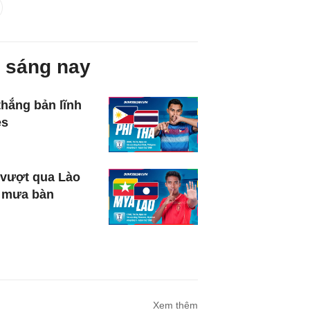
 sáng nay
thắng bản lĩnh
es
vượt qua Lào
 mưa bàn
Xem thêm