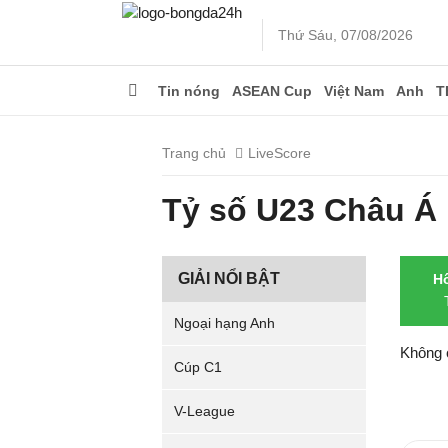
Thứ Sáu, 07/08/2026
Tin nóng
ASEAN Cup
Việt Nam
Anh
T
Trang chủ
LiveScore
Tỷ số U23 Châu Á
GIẢI NỔI BẬT
H
Ngoại hạng Anh
Không 
Cúp C1
V-League