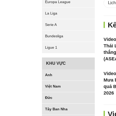
Europa League
Lịch
La Liga
Kế
Serie A
Bundesliga
Video
Thái 
Ligue 1
thắn
(ASE
KHU VỰC
Video
Anh
Mưa b
quả 
Việt Nam
2026
Đức
Tây Ban Nha
Vi