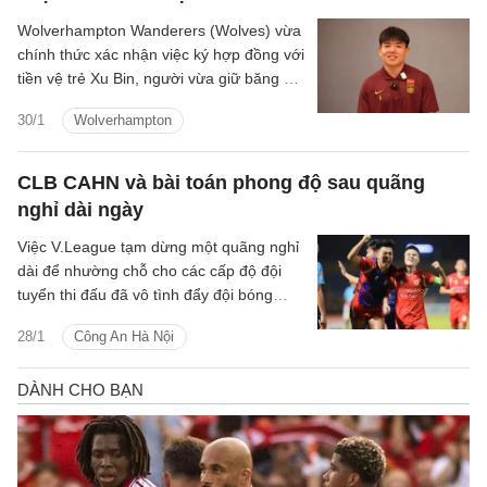
Wolverhampton Wanderers (Wolves) vừa
chính thức xác nhận việc ký hợp đồng với
tiền vệ trẻ Xu Bin, người vừa giữ băng đội
trưởng U23 Trung Quốc trong chiến dịch
30/1
Wolverhampton
châu Á vừa qua.
CLB CAHN và bài toán phong độ sau quãng
nghỉ dài ngày
Việc V.League tạm dừng một quãng nghỉ
dài để nhường chỗ cho các cấp độ đội
tuyển thi đấu đã vô tình đẩy đội bóng
ngành Công an vào một thế khó, khi họ
28/1
Công An Hà Nội
phải ra sân tại đấu trường quốc tế
Shopee Cup với một bộ máy đã lâu
không được làm nóng.