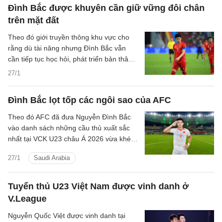
Đình Bắc được khuyên cần giữ vững đôi chân
trên mặt đất
Theo đó giới truyền thông khu vực cho
rằng dù tài năng nhưng Đình Bắc vẫn
cần tiếp tục học hỏi, phát triển bản thân
trong tương lai.
27/1
Đình Bắc lọt tốp các ngôi sao của AFC
Theo đó AFC đã đưa Nguyễn Đình Bắc
vào danh sách những cầu thủ xuất sắc
nhất tại VCK U23 châu Á 2026 vừa khép
lại tại Saudi Arabia.
27/1
Saudi Arabia
Tuyển thủ U23 Việt Nam được vinh danh ở
V.League
Nguyễn Quốc Việt được vinh danh tại