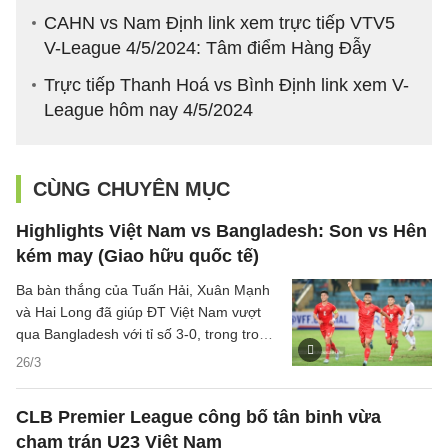
CAHN vs Nam Định link xem trực tiếp VTV5
V-League 4/5/2024: Tâm điểm Hàng Đẫy
Trực tiếp Thanh Hoá vs Bình Định link xem V-
League hôm nay 4/5/2024
CÙNG CHUYÊN MỤC
Highlights Việt Nam vs Bangladesh: Son vs Hên
kém may (Giao hữu quốc tế)
Ba bàn thắng của Tuấn Hải, Xuân Mạnh
và Hai Long đã giúp ĐT Việt Nam vượt
qua Bangladesh với tỉ số 3-0, trong trong
trận giao hữu quốc tế diễn ra tối qua 26/3
26/3
trên sân Hàng Đẫy.
CLB Premier League công bố tân binh vừa
chạm trán U23 Việt Nam