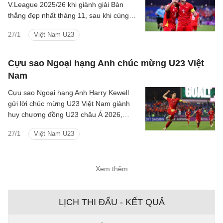
V.League 2025/26 khi giành giải Bàn
thắng đẹp nhất tháng 11, sau khi cùng
U23 Việt Nam trở về với tấm huy chương
27/1
Việt Nam U23
đồng U23 châu Á.
Cựu sao Ngoại hạng Anh chúc mừng U23 Việt
Nam
Cựu sao Ngoại hạng Anh Harry Kewell
gửi lời chúc mừng U23 Việt Nam giành
huy chương đồng U23 châu Á 2026,
khẳng định thành công ấn tượng và
27/1
Việt Nam U23
tương lai sáng.
Xem thêm
LỊCH THI ĐẤU - KẾT QUẢ