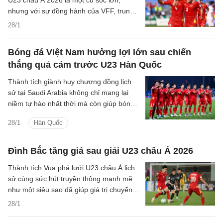
U23 châu Á 2026 là một cú sốc lớn,
nhưng với sự đồng hành của VFF, trung
vệ Nguyễn Hiểu Minh đang bắt đầu hành
28/1
trình hồi phục đầy hy vọng.
Bóng đá Việt Nam hưởng lợi lớn sau chiến
thắng quả cảm trước U23 Hàn Quốc
Thành tích giành huy chương đồng lịch
sử tại Saudi Arabia không chỉ mang lại
niềm tự hào nhất thời mà còn giúp bóng
đá Việt Nam hưởng lợi tại VCK U23 châu
28/1
Hàn Quốc
lục kế tiếp.
Đình Bắc tăng giá sau giải U23 châu Á 2026
Thành tích Vua phá lưới U23 châu Á lịch
sử cùng sức hút truyền thông mạnh mẽ
như một siêu sao đã giúp giá trị chuyển
nhượng ước tính của tiền đạo Đình Bắc
28/1
có sự thay đổi.