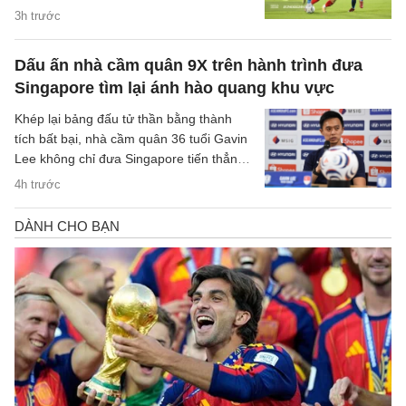
có quãng nghỉ lên tới một tuần cho các
3h trước
trận đại chiến tại bán kết.
Dấu ấn nhà cầm quân 9X trên hành trình đưa
Singapore tìm lại ánh hào quang khu vực
Khép lại bảng đấu tử thần bằng thành
tích bất bại, nhà cầm quân 36 tuổi Gavin
Lee không chỉ đưa Singapore tiến thẳng
vào bán kết ASEAN Cup 2026, mà còn
4h trước
khắc họa rõ nét triết lý bóng đá hiện đại,
khoa học của chiến lược gia trẻ tuổi bậc
nhất khu vực.