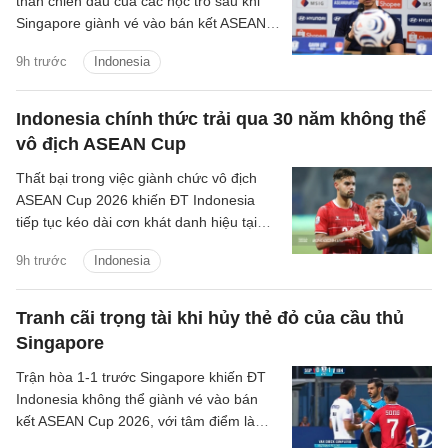
thần chiến đấu của các học trò sau khi
Singapore giành vé vào bán kết ASEAN
Cup 2026, đồng thời khiến Indonesia bị
9h trước
Indonesia
loại ngay từ vòng bảng.
Indonesia chính thức trải qua 30 năm không thể
vô địch ASEAN Cup
Thất bại trong việc giành chức vô địch
ASEAN Cup 2026 khiến ĐT Indonesia
tiếp tục kéo dài cơn khát danh hiệu tại
giải đấu số một Đông Nam Á lên 30 năm
9h trước
Indonesia
kể từ lần đầu tiên giải được tổ chức.
Tranh cãi trọng tài khi hủy thẻ đỏ của cầu thủ
Singapore
Trận hòa 1-1 trước Singapore khiến ĐT
Indonesia không thể giành vé vào bán
kết ASEAN Cup 2026, với tâm điểm là
quyết định thay đổi của trọng tài Abdullah