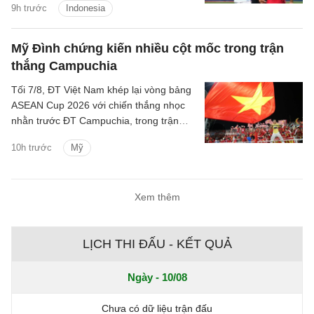
9h trước
Indonesia
Salim.
Mỹ Đình chứng kiến nhiều cột mốc trong trận
thắng Campuchia
Tối 7/8, ĐT Việt Nam khép lại vòng bảng
ASEAN Cup 2026 với chiến thắng nhọc
nhằn trước ĐT Campuchia, trong trận
đấu có nhiều điều đáng chú ý.
10h trước
Mỹ
Xem thêm
LỊCH THI ĐẤU - KẾT QUẢ
Ngày - 10/08
Chưa có dữ liệu trận đấu