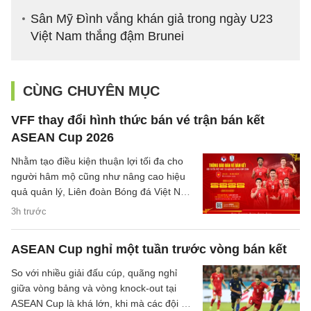
Sân Mỹ Đình vắng khán giả trong ngày U23
Việt Nam thắng đậm Brunei
CÙNG CHUYÊN MỤC
VFF thay đổi hình thức bán vé trận bán kết
ASEAN Cup 2026
Nhằm tạo điều kiện thuận lợi tối đa cho
người hâm mộ cũng như nâng cao hiệu
quả quản lý, Liên đoàn Bóng đá Việt Nam
(VFF) đã chính thức thông báo về việc
3h trước
thay đổi hình thức bán vé trận bán kết
trên sân nhà của đội tuyển Việt Nam.
ASEAN Cup nghỉ một tuần trước vòng bán kết
So với nhiều giải đấu cúp, quãng nghỉ
giữa vòng bảng và vòng knock-out tại
ASEAN Cup là khá lớn, khi mà các đội sẽ