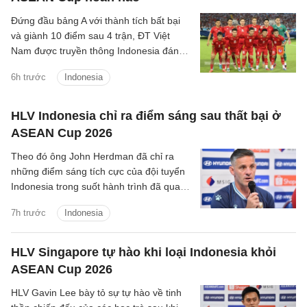
Đứng đầu bảng A với thành tích bất bại
và giành 10 điểm sau 4 trận, ĐT Việt
Nam được truyền thông Indonesia đánh
giá là ứng viên sáng giá cho chức vô
6h trước
Indonesia
địch.
HLV Indonesia chỉ ra điểm sáng sau thất bại ở
ASEAN Cup 2026
Theo đó ông John Herdman đã chỉ ra
những điểm sáng tích cực của đội tuyển
Indonesia trong suốt hành trình đã qua
tại ASEAN Cup 2026.
7h trước
Indonesia
HLV Singapore tự hào khi loại Indonesia khỏi
ASEAN Cup 2026
HLV Gavin Lee bày tỏ sự tự hào về tinh