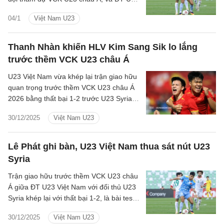
Việt Nam đã loại một cái tên.
04/1
Việt Nam U23
Thanh Nhàn khiến HLV Kim Sang Sik lo lắng
trước thềm VCK U23 châu Á
U23 Việt Nam vừa khép lại trận giao hữu
quan trọng trước thềm VCK U23 châu Á
2026 bằng thất bại 1-2 trước U23 Syria,
và HLV Kim Sang Sik không thể sử dụng
30/12/2025
Việt Nam U23
Thanh Nhàn vì chấn thương.
Lê Phát ghi bàn, U23 Việt Nam thua sát nút U23
Syria
Trận giao hữu trước thềm VCK U23 châu
Á giữa ĐT U23 Việt Nam với đối thủ U23
Syria khép lại với thất bại 1-2, là bài test
quan trọng của thầy trò HLV Kim Sang
30/12/2025
Việt Nam U23
Sik.