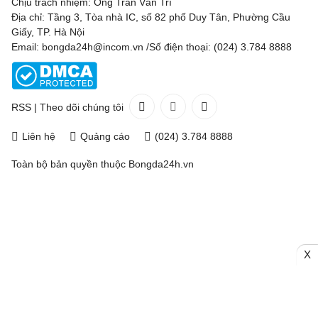
Chịu trách nhiệm: Ông Trần Văn Trí
Địa chỉ: Tầng 3, Tòa nhà IC, số 82 phố Duy Tân, Phường Cầu
Preston North End
21:00
Huddersfiel
Giấy, TP. Hà Nội
Email: bongda24h@incom.vn /Số điện thoại: (024) 3.784 8888
Salford City
21:00
Shrewsbury Town
Sheffield Wednesday
21:00
Bolton Wanderers
RSS
|
Theo dõi chúng tôi
Stockport County
21:00
Doncaster Rovers
Liên hệ
Quảng cáo
(024) 3.784 8888
Stoke City
21:00
Oldham Athletic
Toàn bộ bản quyền thuộc
Bongda24h.vn
Swansea
21:00
Birmingham City
Watford
21:00
Crawley Town
West Ham
21:00
Portsmouth
X
Norwich City
21:00
MK Dons
Cheltenham Town
23:30
Charlton Athletic