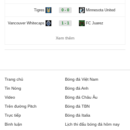
Tigres
0 - 0
Minnesota United
Vancouver Whitecaps
1 - 1
FC Juarez
Carabao Cup, Hôm nay - 08/08
Xem thêm
Cambridge United
19:00
Barnet
QPR
20:00
Millwall
AFC Wimbledon
21:00
Newport County
Trang chủ
Bóng đá Việt Nam
Tin Nóng
Bóng đá Anh
Barnsley
21:00
Wigan Athletic
Video
Bóng đá Châu Âu
Bradford City
21:00
Rochdale
Trên đường Pitch
Bóng đá TBN
Bristol Rovers
21:00
Peterboroug United
Trực tiếp
Bóng đá Italia
Bình luận
Lịch thi đấu bóng đá hôm nay
Bromley
21:00
Reading