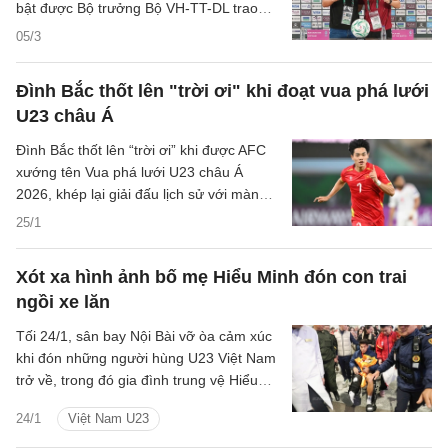
bật được Bộ trưởng Bộ VH-TT-DL trao
bằng khen sau năm 2025 thành công của
05/3
bóng đá Việt Nam.
Đình Bắc thốt lên "trời ơi" khi đoạt vua phá lưới
U23 châu Á
Đình Bắc thốt lên “trời ơi” khi được AFC
xướng tên Vua phá lưới U23 châu Á
2026, khép lại giải đấu lịch sử với màn
trình diễn bùng nổ của tiền đạo số 7.
25/1
Xót xa hình ảnh bố mẹ Hiểu Minh đón con trai
ngồi xe lăn
Tối 24/1, sân bay Nội Bài vỡ òa cảm xúc
khi đón những người hùng U23 Việt Nam
trở về, trong đó gia đình trung vệ Hiểu
Minh là những người nhiều cảm xúc nhất.
24/1
Việt Nam U23