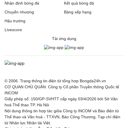
Nhận định bóng đá
Kết quả bóng đá
Burnley
21:00
Notts County
Chuyển nhượng
Bảng xếp hạng
Hậu trường
Burton Albion
21:00
Blackburn Rovers
Livescore
Cardiff City
21:00
Swindon Town
Tải ứng dụng
Crewe Alexandra
21:00
Accrington Stanley
Derby County
21:00
Lincoln City
Fleetwood Town
21:00
Chesterfiel
© 2006. Trang thông tin điện tử tổng hợp Bongda24h.vn
CƠ QUAN CHỦ QUẢN: Công ty Cổ phần Truyền thông Quốc tế
Gillingham
21:00
Luton Town
INCOM
Giấy phép số: 150/GP-SVHTT cấp ngày 03/4/2026 bởi Sở Văn
Grimsby Town
21:00
Blackpool
hoá Thể thao TP. Hà Nội
Nội dung thông tin hợp tác giữa Công ty INCOM và Báo điện tử
Leicester
21:00
Northampton Town
Thể thao và Văn hoá - TTXVN, Báo Công Thương, Tạp chí điện
tử Nhân lực Nhân tài Việt.
Leyton Orient
21:00
Oxford United