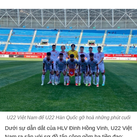
U22 Việt Nam để U22 Hàn Quốc gỡ hoà những phút cuối
Dưới sự dẫn dắt của HLV Đinh Hồng Vinh, U22 Việt
Nam ra sân với sơ đồ tấn công gồm ba tiền đạo: