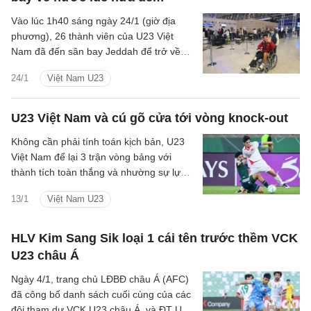
Vào lúc 1h40 sáng ngày 24/1 (giờ địa
phương), 26 thành viên của U23 Việt
Nam đã đến sân bay Jeddah để trở về
quê hương.
24/1
Việt Nam U23
U23 Việt Nam và cú gõ cửa tới vòng knock-out
Không cần phải tính toán kịch bản, U23
Việt Nam để lại 3 trận vòng bảng với
thành tích toàn thắng và nhường sự lựa
chọn cho những đối thủ còn lại.
13/1
Việt Nam U23
HLV Kim Sang Sik loại 1 cái tên trước thềm VCK
U23 châu Á
Ngày 4/1, trang chủ LĐBĐ châu Á (AFC)
đã công bố danh sách cuối cùng của các
đội tham dự VCK U23 châu Á, và ĐT U23