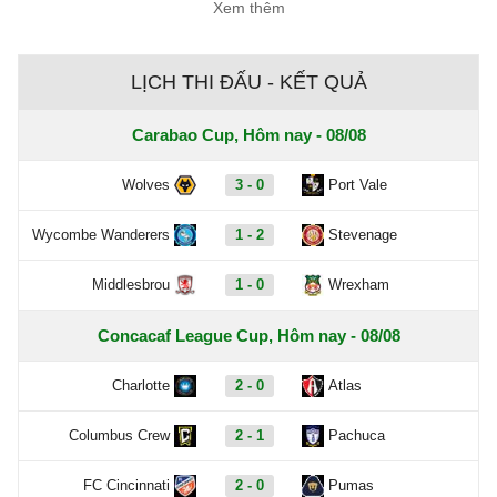
Xem thêm
LỊCH THI ĐẤU - KẾT QUẢ
Carabao Cup, Hôm nay - 08/08
Wolves
3 - 0
Port Vale
Wycombe Wanderers
1 - 2
Stevenage
Middlesbrou
1 - 0
Wrexham
Concacaf League Cup, Hôm nay - 08/08
Charlotte
2 - 0
Atlas
Columbus Crew
2 - 1
Pachuca
FC Cincinnati
2 - 0
Pumas