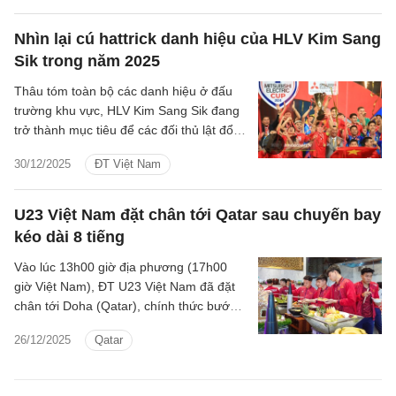
Nhìn lại cú hattrick danh hiệu của HLV Kim Sang
Sik trong năm 2025
Thâu tóm toàn bộ các danh hiệu ở đấu
trường khu vực, HLV Kim Sang Sik đang
trở thành mục tiêu để các đối thủ lật đổ.
Hãy cùng nhìn lại hành trình ăn 3 của
30/12/2025
ĐT Việt Nam
chiến lược gia Hàn Quốc cùng bóng đá
Việt Nam trong năm nay.
U23 Việt Nam đặt chân tới Qatar sau chuyến bay
kéo dài 8 tiếng
Vào lúc 13h00 giờ địa phương (17h00
giờ Việt Nam), ĐT U23 Việt Nam đã đặt
chân tới Doha (Qatar), chính thức bước
vào đợt tập huấn quan trọng trong hành
26/12/2025
Qatar
trình hướng tới VCK U23 châu Á 2026.