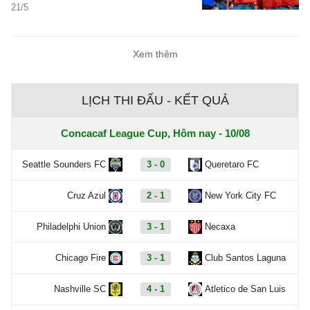
21/5
Xem thêm
LỊCH THI ĐẤU - KẾT QUẢ
Concacaf League Cup, Hôm nay - 10/08
Seattle Sounders FC
3 - 0
Queretaro FC
Cruz Azul
2 - 1
New York City FC
Philadelphi Union
3 - 1
Necaxa
Chicago Fire
3 - 1
Club Santos Laguna
Nashville SC
4 - 1
Atletico de San Luis