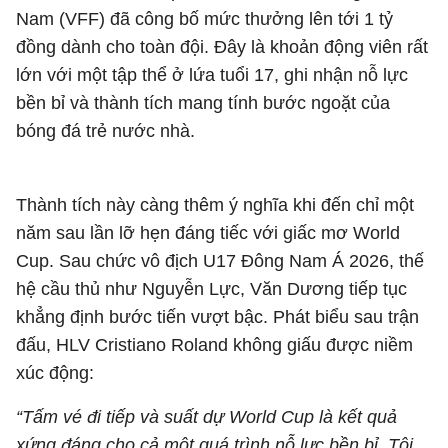
Nam (VFF) đã công bố mức thưởng lên tới 1 tỷ
đồng dành cho toàn đội. Đây là khoản động viên rất
lớn với một tập thể ở lứa tuổi 17, ghi nhận nỗ lực
bền bỉ và thành tích mang tính bước ngoặt của
bóng đá trẻ nước nhà.
Thành tích này càng thêm ý nghĩa khi đến chỉ một
năm sau lần lỡ hẹn đáng tiếc với giấc mơ World
Cup. Sau chức vô địch U17 Đông Nam Á 2026, thế
hệ cầu thủ như Nguyễn Lực, Văn Dương tiếp tục
khẳng định bước tiến vượt bậc. Phát biểu sau trận
đấu, HLV Cristiano Roland không giấu được niềm
xúc động:
“Tấm vé đi tiếp và suất dự World Cup là kết quả
xứng đáng cho cả một quá trình nỗ lực bền bỉ. Tôi