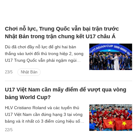
Chơi nỗ lực, Trung Quốc vẫn bại trận trước
Nhật Bản trong trận chung kết U17 châu Á
Dù đã chơi đầy nỗ lực để ghi hai bàn
thắng vào lưới đối thủ trong hiệp 2, song
U17 Trung Quốc vẫn phải ngậm ngùi
chứng kiến U17 Nhật Bản lên ngôi tại
23/5
Nhật Bản
VCK U17 châu Á 2026.
U17 Việt Nam cần mấy điểm để vượt qua vòng
bảng World Cup?
HLV Cristiano Roland và các tuyển thủ
U17 Việt Nam cần đứng hạng 3 tại vòng
bảng và ít nhất có 3 điểm cùng hiệu số
tốt để cạnh tranh vé đi tiếp.
22/5