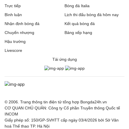
Trực tiếp
VĐQG Argentina, Hôm nay - 10/08
Bóng đá Italia
Bình luận
Lịch thi đấu bóng đá hôm nay
San Lorenzo de
0 - 2
CA Huracan
Nhận định bóng đá
Kết quả bóng đá
Almagro
Chuyển nhượng
Bảng xếp hạng
VĐQG Brazil, Hôm nay - 10/08
Hậu trường
Livescore
Bahia
0 - 0
Vasco da Gama
Tải ứng dụng
Palmeiras
0 - 0
Internacion
VĐQG Bồ Đào Nha, Hôm nay - 10/08
Benfica
2 - 2
Academico Viseu
© 2006. Trang thông tin điện tử tổng hợp Bongda24h.vn
Gil Vicente
1 - 0
Rio Ave
CƠ QUAN CHỦ QUẢN: Công ty Cổ phần Truyền thông Quốc tế
INCOM
Moreirense
2 - 2
SC Braga
Giấy phép số: 150/GP-SVHTT cấp ngày 03/4/2026 bởi Sở Văn
hoá Thể thao TP. Hà Nội