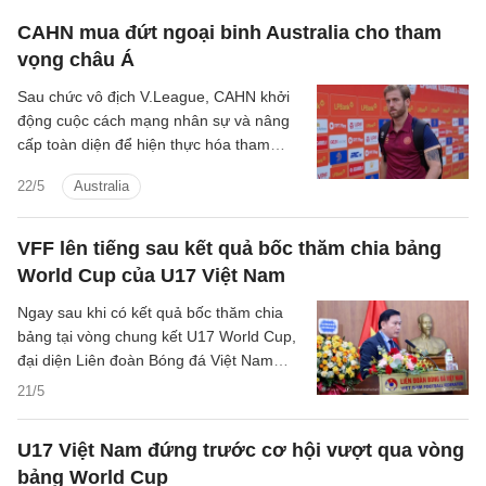
CAHN mua đứt ngoại binh Australia cho tham
vọng châu Á
Sau chức vô địch V.League, CAHN khởi
động cuộc cách mạng nhân sự và nâng
cấp toàn diện để hiện thực hóa tham
vọng chinh phục sân chơi châu Á.
22/5
Australia
VFF lên tiếng sau kết quả bốc thăm chia bảng
World Cup của U17 Việt Nam
Ngay sau khi có kết quả bốc thăm chia
bảng tại vòng chung kết U17 World Cup,
đại diện Liên đoàn Bóng đá Việt Nam
(VFF) đã chính thức đưa ra những nhận
21/5
định đầu tiên về hành trình sắp tới của
thầy trò HLV Cristiano Roland.
U17 Việt Nam đứng trước cơ hội vượt qua vòng
bảng World Cup