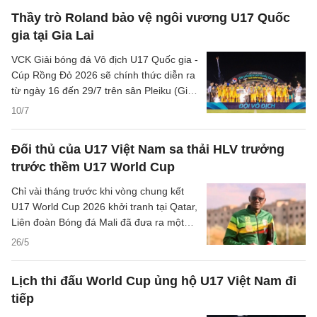
Thầy trò Roland bảo vệ ngôi vương U17 Quốc
gia tại Gia Lai
VCK Giải bóng đá Vô địch U17 Quốc gia -
Cúp Rồng Đỏ 2026 sẽ chính thức diễn ra
từ ngày 16 đến 29/7 trên sân Pleiku (Gia
Lai), quy tụ 12 đội bóng xuất sắc nhất cả
10/7
nước.
Đối thủ của U17 Việt Nam sa thải HLV trưởng
trước thềm U17 World Cup
Chỉ vài tháng trước khi vòng chung kết
U17 World Cup 2026 khởi tranh tại Qatar,
Liên đoàn Bóng đá Mali đã đưa ra một
quyết định gây sốc khi sa thải HLV trưởng
26/5
Demba Mamadou Traore.
Lịch thi đấu World Cup ủng hộ U17 Việt Nam đi
tiếp