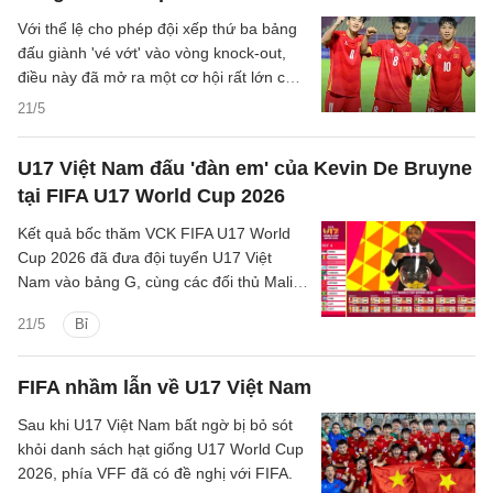
Với thể lệ cho phép đội xếp thứ ba bảng
đấu giành 'vé vớt' vào vòng knock-out,
điều này đã mở ra một cơ hội rất lớn cho
đội tuyển U17 Việt Nam của HLV
21/5
Cristiano Roland.
U17 Việt Nam đấu 'đàn em' của Kevin De Bruyne
tại FIFA U17 World Cup 2026
Kết quả bốc thăm VCK FIFA U17 World
Cup 2026 đã đưa đội tuyển U17 Việt
Nam vào bảng G, cùng các đối thủ Mali,
Bỉ và New Zealand.
21/5
Bỉ
FIFA nhầm lẫn về U17 Việt Nam
Sau khi U17 Việt Nam bất ngờ bị bỏ sót
khỏi danh sách hạt giống U17 World Cup
2026, phía VFF đã có đề nghị với FIFA.