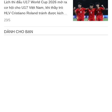
Lịch thi đấu U17 World Cup 2026 mở ra
cơ hội cho U17 Việt Nam, khi thầy trò
HLV Cristiano Roland tránh được kịch
bản gặp liên tiếp 2 đối thủ mạnh nhất
23/5
bảng.