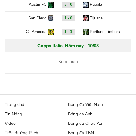
Austin FC
3 - 0
Puebla
San Diego
1 - 0
Tijuana
CF America
1 - 1
Portland Timbers
Coppa Italia, Hôm nay - 10/08
S.S. Arezzo
2 - 0
Union Brescia
Xem thêm
Benevento
5 - 3
Ravenna
VĐQG Bồ Đào Nha, Hôm nay - 10/08
FC Porto
2 - 0
Alverca
Trang chủ
Bóng đá Việt Nam
Tin Nóng
Bóng đá Anh
VĐQG Bỉ, Hôm nay - 10/08
Video
Bóng đá Châu Âu
Royal Antwerp
2 - 1
SK Beveren
Trên đường Pitch
Bóng đá TBN