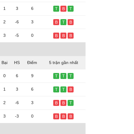
1
3
6
T
B
T
2
-6
3
B
T
B
3
-5
0
B
B
B
Bại
HS
Điểm
5 trận gần nhất
0
6
9
T
T
T
1
3
6
T
T
B
2
-6
3
B
B
T
3
-3
0
B
B
B