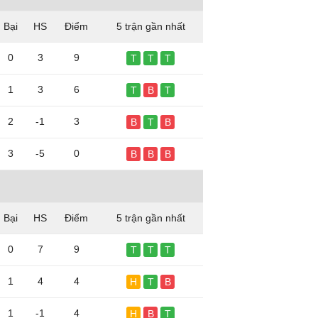
Bại
HS
Điểm
5 trận gần nhất
0
3
9
T
T
T
1
3
6
T
B
T
2
-1
3
B
T
B
3
-5
0
B
B
B
Bại
HS
Điểm
5 trận gần nhất
0
7
9
T
T
T
1
4
4
H
T
B
1
-1
4
H
B
T