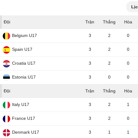
Lịc
Đội
Trận
Thắng
Hòa
Belgium U17
3
2
0
Spain U17
3
2
0
Croatia U17
3
2
0
Estonia U17
3
0
0
Đội
Trận
Thắng
Hòa
Italy U17
3
2
1
France U17
3
2
0
Denmark U17
3
1
1