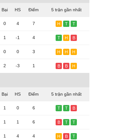
Bại
HS
Điểm
5 trận gần nhất
0
4
7
H
T
T
1
-1
4
T
H
B
0
0
3
H
H
H
2
-3
1
B
B
H
Bại
HS
Điểm
5 trận gần nhất
1
0
6
T
T
B
1
1
6
B
T
T
1
4
4
H
B
T