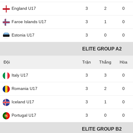
England U17
3
2
0
Faroe Islands U17
3
1
0
Estonia U17
3
0
0
ELITE GROUP A2
Đội
Trận
Thắng
Hòa
Italy U17
3
3
0
Romania U17
3
2
0
Iceland U17
3
1
0
Portugal U17
3
0
0
ELITE GROUP B2