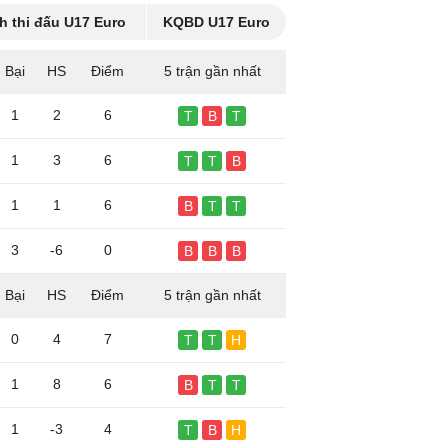
h thi đấu U17 Euro
KQBD U17 Euro
Bại
HS
Điểm
5 trận gần nhất
1
2
6
T
B
T
1
3
6
T
T
B
1
1
6
B
T
T
3
-6
0
B
B
B
Bại
HS
Điểm
5 trận gần nhất
0
4
7
T
T
H
1
8
6
B
T
T
1
-3
4
T
B
H