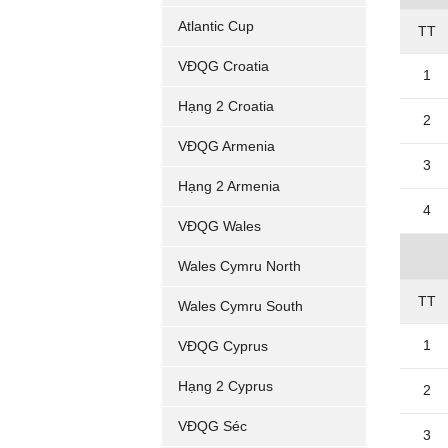
Atlantic Cup
TT
VĐQG Croatia
1
Hạng 2 Croatia
2
VĐQG Armenia
3
Hạng 2 Armenia
4
VĐQG Wales
Wales Cymru North
TT
Wales Cymru South
1
VĐQG Cyprus
Hạng 2 Cyprus
2
VĐQG Séc
3