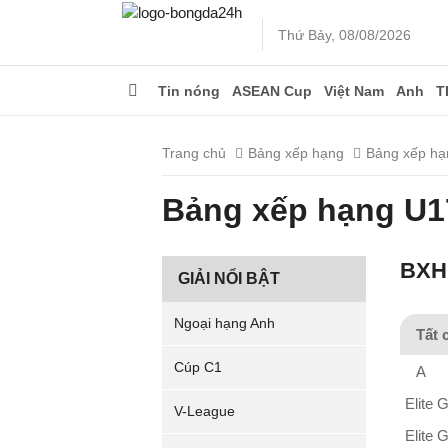
Thứ Bảy, 08/08/2026
Tin nóng
ASEAN Cup
Việt Nam
Anh
T
Trang chủ
Bảng xếp hạng
Bảng xếp hạ
Bảng xếp hạng U1
BXH 
GIẢI NỔI BẬT
Ngoại hạng Anh
Tất 
Cúp C1
A
Elite 
V-League
Elite 