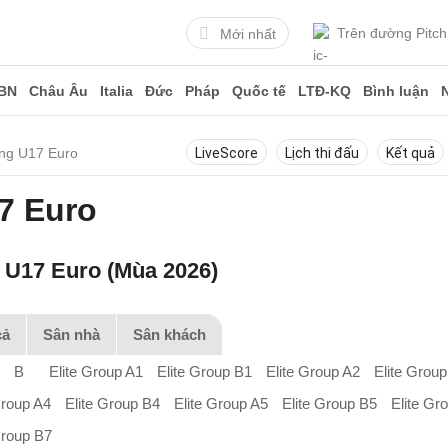
Trên đường Pitch
Mới nhất
BN
Châu Âu
Italia
Đức
Pháp
Quốc tế
LTĐ-KQ
Bình luận
ng U17 Euro
LiveScore
Lịch thi đấu
Kết quả
7 Euro
U17 Euro (Mùa 2026)
cả
Sân nhà
Sân khách
B
Elite Group A1
Elite Group B1
Elite Group A2
Elite Grou
Group A4
Elite Group B4
Elite Group A5
Elite Group B5
Elite Gr
Group B7