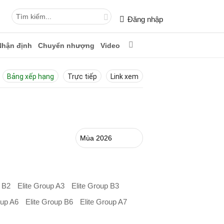
Đăng nhập
Nhận định
Chuyển nhượng
Video
Bảng xếp hạng
Trực tiếp
Link xem
p B2
Elite Group A3
Elite Group B3
oup A6
Elite Group B6
Elite Group A7