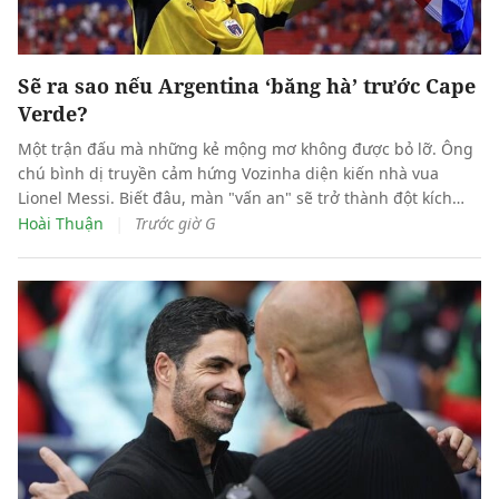
Sẽ ra sao nếu Argentina ‘băng hà’ trước Cape
Verde?
Một trận đấu mà những kẻ mộng mơ không được bỏ lỡ. Ông
chú bình dị truyền cảm hứng Vozinha diện kiến nhà vua
Lionel Messi. Biết đâu, màn "vấn an" sẽ trở thành đột kích
không tưởng?!
|
Hoài Thuận
Trước giờ G