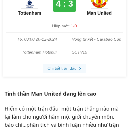
Tinh thần Man United đang lên cao
Hiếm có một trận đấu, một trận thắng nào mà
lại làm cho người hâm mộ, giới chuyên môn,
báo chí…phân tích và bình luận nhiều như trận