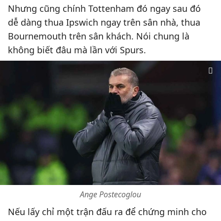
Nhưng cũng chính Tottenham đó ngay sau đó
dễ dàng thua Ipswich ngay trên sân nhà, thua
Bournemouth trên sân khách. Nói chung là
không biết đâu mà lần với Spurs.
Ange Postecoglou
Nếu lấy chỉ một trận đấu ra để chứng minh cho