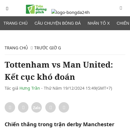
TRANG CHỦ
CÂU CHUYỆN BÓNG ĐÁ
NHÂN TỐ X
CHIẾN
TRANG CHỦ
TRƯỚC GIỜ G
Tottenham vs Man United:
Kết cục khó đoán
Tác giả
Hưng Trần
- Thứ Năm 19/12/2024 15:49(GMT+7)
Zalo
Chiến thắng trong trận derby Manchester