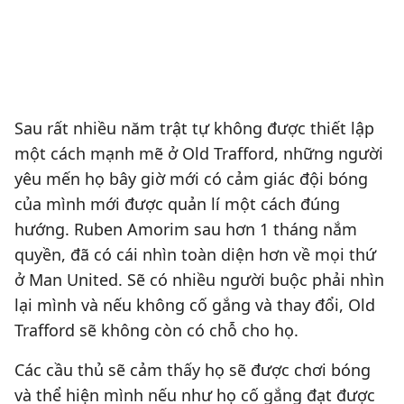
Sau rất nhiều năm trật tự không được thiết lập
một cách mạnh mẽ ở Old Trafford, những người
yêu mến họ bây giờ mới có cảm giác đội bóng
của mình mới được quản lí một cách đúng
hướng. Ruben Amorim sau hơn 1 tháng nắm
quyền, đã có cái nhìn toàn diện hơn về mọi thứ
ở Man United. Sẽ có nhiều người buộc phải nhìn
lại mình và nếu không cố gắng và thay đổi, Old
Trafford sẽ không còn có chỗ cho họ.
Các cầu thủ sẽ cảm thấy họ sẽ được chơi bóng
và thể hiện mình nếu như họ cố gắng đạt được