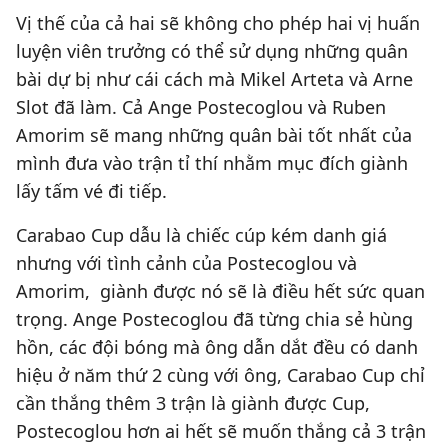
Vị thế của cả hai sẽ không cho phép hai vị huấn
luyện viên trưởng có thể sử dụng những quân
bài dự bị như cái cách mà Mikel Arteta và Arne
Slot đã làm. Cả Ange Postecoglou và Ruben
Amorim sẽ mang những quân bài tốt nhất của
mình đưa vào trận tỉ thí nhằm mục đích giành
lấy tấm vé đi tiếp.
Carabao Cup dẫu là chiếc cúp kém danh giá
nhưng với tình cảnh của Postecoglou và
Amorim, giành được nó sẽ là điều hết sức quan
trọng. Ange Postecoglou đã từng chia sẻ hùng
hồn, các đội bóng mà ông dẫn dắt đều có danh
hiệu ở năm thứ 2 cùng với ông, Carabao Cup chỉ
cần thắng thêm 3 trận là giành được Cup,
Postecoglou hơn ai hết sẽ muốn thắng cả 3 trận