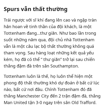
Spurs vẫn thất thường
Trái ngược với sĩ khí đang lên cao và ngập tràn
hân hoan về tinh thần của đội khách, là một
Tottenham đang…thư giãn. Như bao lần trong
suốt những năm qua, đội chủ nhà Tottenham
vẫn là một câu lạc bộ thất thường không quá
tham vọng. Sau hàng loạt những kết quả yếu
kém, họ đã có thể “ thư giãn” trở lại sau chiến
thắng đậm đà trên sân Southampton.
Tottenham luôn là thế, họ luôn thể hiện một
phong độ thất thường khó dự đoán ở bất cứ lúc
nào, bất cứ nơi đâu. Chính Tottenham đó đã
thắng Manchester City đến 2 trận đậm đà, thắng
Man United tận 3-0 ngay trên sân Old Trafford.