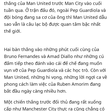
thắng của Man United trước Man City vào cuối
tuần qua. Ở trận đấu đó, ngoài Pep Guardiola và
đội bóng đang sa cơ của ông thì Man United dẫu
sao vẫn là câu lạc bộ được quan tâm bậc nhất
thế giới.
Hai bàn thắng vào những phút cuối cùng của
Bruno Fernandes và Amad Diallo như những cú
đấm tiếp theo đánh vào cái đế chế đang muốn
vụn vỡ của Pep Guardiola và các học trò. Còn với
Man United, những hi vọng, những lời ngợi ca về
phong cách làm việc của Ruben Amorim đang
bắt đầu ngày càng nhiều hơn.
Một chiến thắng trước đối thủ đang rất xuống
cấp như Manchester City thực ra cũng chẳng có