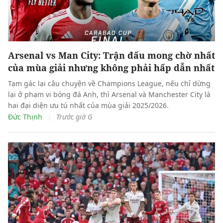
Arsenal vs Man City: Trận đấu mong chờ nhất
của mùa giải nhưng không phải hấp dẫn nhất
Tạm gác lại câu chuyện về Champions League, nếu chỉ dừng
lại ở phạm vi bóng đá Anh, thì Arsenal và Manchester City là
hai đại diện ưu tú nhất của mùa giải 2025/2026.
|
Đức Thịnh
Trước giờ G