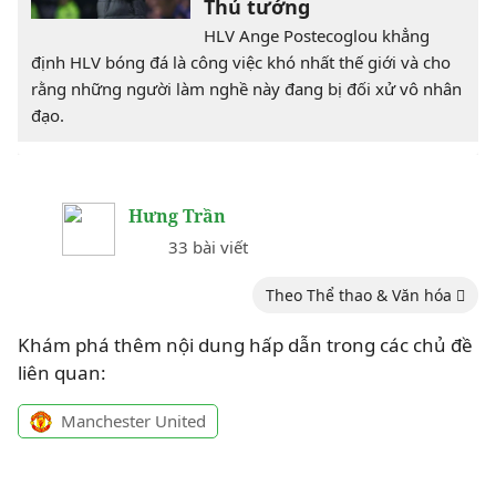
Thủ tướng
HLV Ange Postecoglou khẳng
định HLV bóng đá là công việc khó nhất thế giới và cho
rằng những người làm nghề này đang bị đối xử vô nhân
đạo.
Hưng Trần
33 bài viết
Theo Thể thao & Văn hóa
Khám phá thêm nội dung hấp dẫn trong các chủ đề
liên quan:
Manchester United