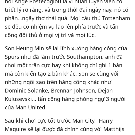
nói Ange Postecoglou là vị huấn luyện viên có
triết lý rõ ràng, và trong thời đại ngày nay, nó có
phần…ngây thơ thái quá. Mọi cầu thủ Tottenham
sẽ đều có nhiệm vụ lao lên phía trước và tấn
công đối thủ ở mọi vị trí và mọi lúc.
Son Heung Min sẽ lại lĩnh xướng hàng công của
Spurs như đã làm trước Southampton, anh đã
chơi một trận cực hay khi không chỉ ghi 1 bàn
mà còn kiến tạo 2 bàn khác. Son sẽ cùng với
những ngôi sao trên hàng công khác như
Dominic Solanke, Brennan Johnson, Dejan
Kulusevski… tấn công hàng phòng ngự 3 người
của Man United.
Sau khi chơi cực tốt trước Man City, Harry
Maguire sẽ lại được đá chính cùng với Matthijs