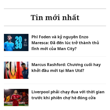
Tin mới nhất
Phl Foden và kỷ nguyên Enzo
Maresca: Đã đến lúc trở thành thủ
lĩnh mới của Man City?
Marcus Rashford: Chương cuối hay
khởi đầu mới tại Man Utd?
Liverpool phải chạy đua với thời gian
trước khi phiên chợ hè đóng cửa