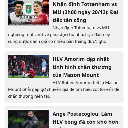
Nhận định Tottenham vs
MU (3h00 ngày 20/12): Đại
tiệc tấn công
Nhận định Tottenham vs MU
nghiêng một chút về phía đội chủ nhà, trận đấu này
cũng được đánh giá có nhiều bàn thắng được ghi.
HLV Amorim cập nhật
tình hình chấn thương
của Mason Mount
HLV Ruben Amorim tiết lộ Mason
Mount phải gặp gỡ chuyên gia để tìm hiểu cốt lõi vấn đề
chấn thương hiện tại.
Ange Postecoglou: Làm
HLV bóng đá còn khó hơn