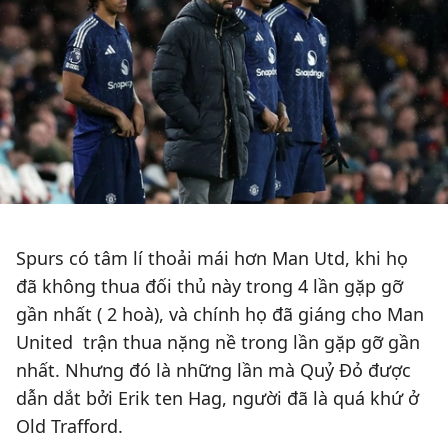
Spurs có tâm lí thoải mái hơn Man Utd, khi họ
đã không thua đối thủ này trong 4 lần gặp gỡ
gần nhất ( 2 hoà), và chính họ đã giáng cho Man
United trận thua nặng nề trong lần gặp gỡ gần
nhất. Nhưng đó là những lần mà Quỷ Đỏ được
dẫn dắt bởi Erik ten Hag, người đã là quá khứ ở
Old Trafford.