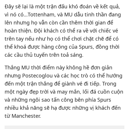
Đây sẽ lại là một trận đấu khó đoán về kết quả,
vì nó có…Tottenham, và MU dẫu tinh thần đang
lên nhưng họ vẫn còn cần thêm thời gian để
hoàn thiện. Đội khách có thể ra về với chiếc vé
trên tay nếu như họ có thể chơi chặt chẽ để có
thể khoá được hàng công của Spurs, đồng thời
các cầu thủ tuyến trên toả sáng.
Thắng MU thời điểm này không hề đơn giản
nhưng Postecoglou và các học trò có thể hướng
đến một trận thắng để giành vé đi tiếp. Trong
một ngày đẹp trời và may mắn, lối đá cuồn cuộn
và những ngôi sao tấn công bên phía Spurs
nhiều khả năng sẽ hạ được những vị khách đến
từ Manchester.