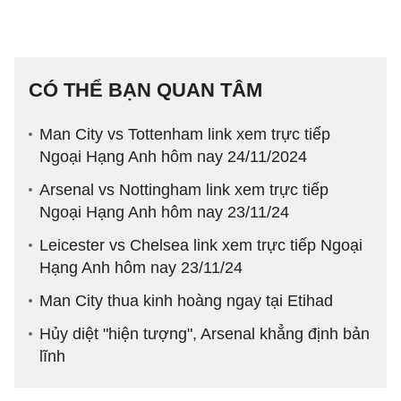
CÓ THỂ BẠN QUAN TÂM
Man City vs Tottenham link xem trực tiếp
Ngoại Hạng Anh hôm nay 24/11/2024
Arsenal vs Nottingham link xem trực tiếp
Ngoại Hạng Anh hôm nay 23/11/24
Leicester vs Chelsea link xem trực tiếp Ngoại
Hạng Anh hôm nay 23/11/24
Man City thua kinh hoàng ngay tại Etihad
Hủy diệt "hiện tượng", Arsenal khẳng định bản
lĩnh