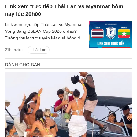
Link xem trực tiếp Thái Lan vs Myanmar hôm
nay lúc 20h00
Link xem trực tiếp Thái Lan vs Myanmar
Vòng Bảng BSEAN Cup 2026 ở đâu?
Tường thuật trực tuyến kết quả bóng đá
Thái Lan vs Myanmar trên kênh phát
21h trước
Thái Lan
sóng nào?