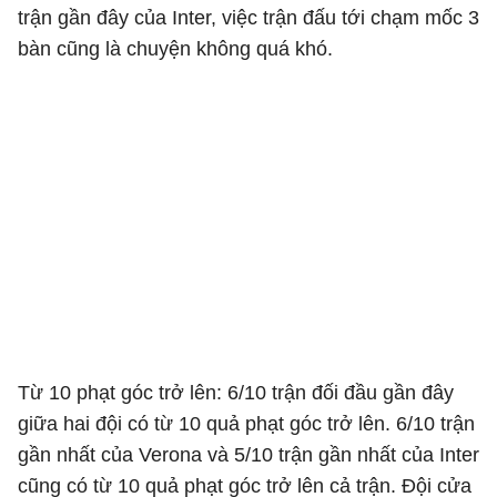
trận gần đây của Inter, việc trận đấu tới chạm mốc 3
bàn cũng là chuyện không quá khó.
Từ 10 phạt góc trở lên: 6/10 trận đối đầu gần đây
giữa hai đội có từ 10 quả phạt góc trở lên. 6/10 trận
gần nhất của Verona và 5/10 trận gần nhất của Inter
cũng có từ 10 quả phạt góc trở lên cả trận. Đội cửa