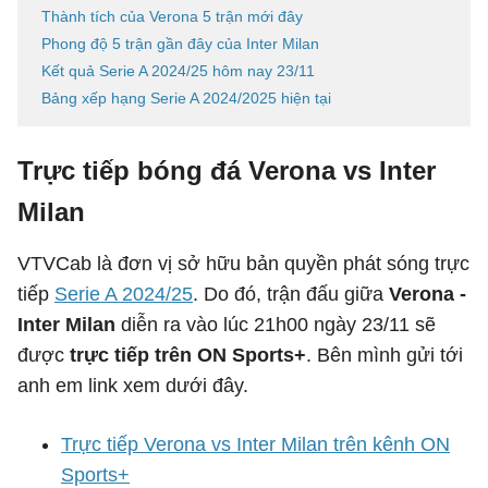
Thành tích của Verona 5 trận mới đây
Phong độ 5 trận gần đây của Inter Milan
Kết quả Serie A 2024/25 hôm nay 23/11
Bảng xếp hạng Serie A 2024/2025 hiện tại
Trực tiếp bóng đá Verona vs Inter
Milan
VTVCab là đơn vị sở hữu bản quyền phát sóng trực
tiếp
Serie A 2024/25
. Do đó, trận đấu giữa
Verona -
Inter Milan
diễn ra vào lúc 21h00 ngày 23/11 sẽ
được
trực tiếp trên ON Sports+
. Bên mình gửi tới
anh em link xem dưới đây.
Trực tiếp Verona vs Inter Milan trên kênh ON
Sports+