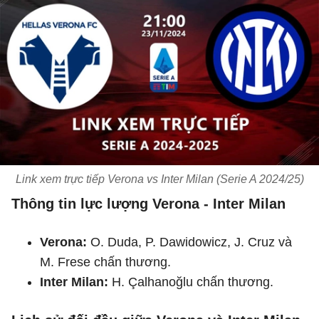
Link xem trực tiếp Verona vs Inter Milan (Serie A 2024/25)
Thông tin lực lượng Verona - Inter Milan
Verona:
O. Duda, P. Dawidowicz, J. Cruz và
M. Frese chấn thương.
Inter Milan:
H. Çalhanoğlu chấn thương.