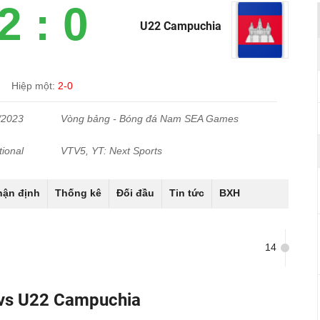
2 : 0
U22 Campuchia
Hiệp một:
2-0
/2023
Vòng bảng - Bóng đá Nam SEA Games
ional
VTV5, YT: Next Sports
hận định
Thống kê
Đối đầu
Tin tức
BXH
14
vs U22 Campuchia