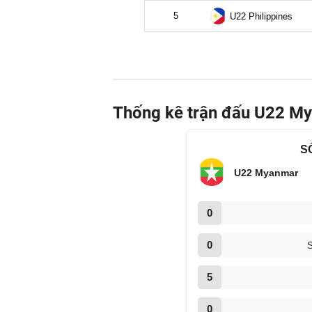
Thống kê trận đấu U22 M
S
U22 Myanmar
0
0
S
5
0