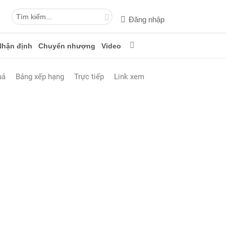
Đăng nhập
Nhận định
Chuyển nhượng
Video
uả
Bảng xếp hạng
Trực tiếp
Link xem