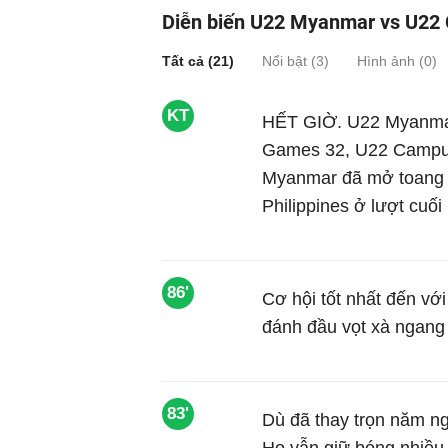
Diễn biến U22 Myanmar vs U22
Tất cả (
21
)
Nổi bật (
3
)
Hình ảnh (
0
)
KT
HẾT GIỜ. U22 Myanmar
Games 32, U22 Campuch
Myanmar đã mở toang c
Philippines ở lượt cuối 
86'
Cơ hội tốt nhất đến vớ
đánh đầu vọt xà ngang 
83'
Dù đã thay trọn năm ng