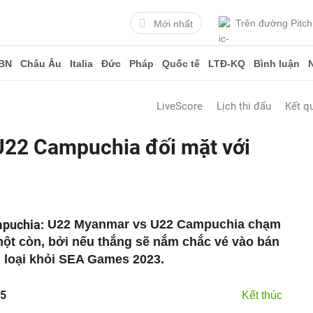
Trên đường Pitch
Mới nhất
BN
Châu Âu
Italia
Đức
Pháp
Quốc tế
LTĐ-KQ
Bình luận
LiveScore
Lịch thi đấu
Kết q
22 Campuchia đối mặt với
mpuchia:
U22 Myanmar vs U22 Campuchia chạm
một còn, bởi nếu thắng sẽ nắm chắc vé vào bán
bị loại khỏi SEA Games 2023.
/5
Kết thúc