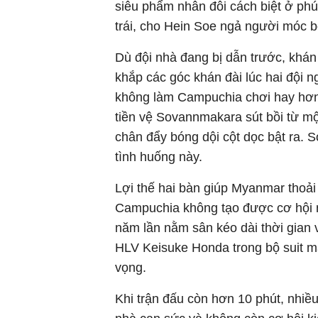
siêu phẩm nhân đôi cách biệt ở phút
trái, cho Hein Soe ngả người móc
Dù đội nhà đang bị dẫn trước, khá
khắp các góc khán đài lúc hai đội 
không làm Campuchia chơi hay hơn. 
tiền vệ Sovannmakara sút bồi từ m
chân đẩy bóng dội cột dọc bật ra. 
tình huống này.
Lợi thế hai bàn giúp Myanmar thoải
Campuchia không tạo được cơ hội n
năm lần nằm sân kéo dài thời gian
HLV Keisuke Honda trong bộ suit mà
vọng.
Khi trận đấu còn hơn 10 phút, nhiều