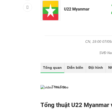
U22 Myanmar
CN, 19:00 07/05
SVĐ Nat
Tổng quan
Diễn biến
Đội hình
N
Thet Soe
Tổng thuật U22 Myanmar 