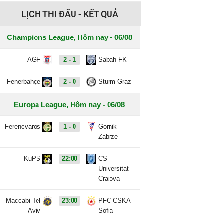
LỊCH THI ĐẤU - KẾT QUẢ
Champions League, Hôm nay - 06/08
AGF
2 - 1
Sabah FK
Fenerbahçe
2 - 0
Sturm Graz
Europa League, Hôm nay - 06/08
Ferencvaros
1 - 0
Gornik
Zabrze
KuPS
22:00
CS
Universitat
Craiova
Maccabi Tel
23:00
PFC CSKA
Aviv
Sofia