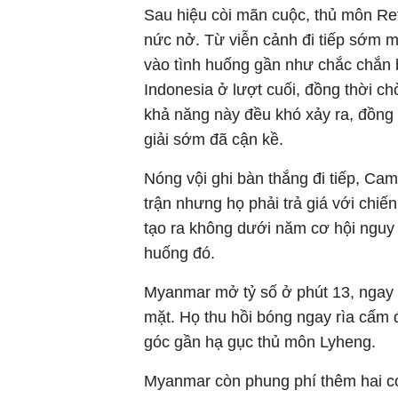
Sau hiệu còi mãn cuộc, thủ môn Re
nức nở. Từ viễn cảnh đi tiếp sớm 
vào tình huống gần như chắc chắn bị
Indonesia ở lượt cuối, đồng thời c
khả năng này đều khó xảy ra, đồng 
giải sớm đã cận kề.
Nóng vội ghi bàn thắng đi tiếp, Ca
trận nhưng họ phải trả giá với chiế
tạo ra không dưới năm cơ hội nguy 
huống đó.
Myanmar mở tỷ số ở phút 13, ngay s
mặt. Họ thu hồi bóng ngay rìa cấm 
góc gần hạ gục thủ môn Lyheng.
Myanmar còn phung phí thêm hai cơ 