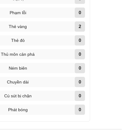
0
Phạm lỗi
2
Thẻ vàng
0
Thẻ đỏ
0
Thủ môn cản phá
0
Ném biên
0
Chuyền dài
0
Cú sút bị chặn
0
Phát bóng