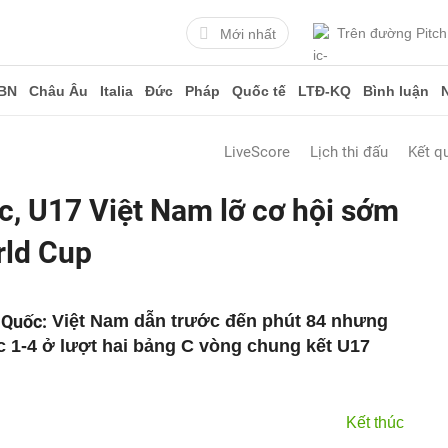
Trên đường Pitch
Mới nhất
BN
Châu Âu
Italia
Đức
Pháp
Quốc tế
LTĐ-KQ
Bình luận
LiveScore
Lịch thi đấu
Kết q
, U17 Việt Nam lỡ cơ hội sớm
rld Cup
 Quốc:
Việt Nam dẫn trước đến phút 84 nhưng
c 1-4 ở lượt hai bảng C vòng chung kết U17
Kết thúc