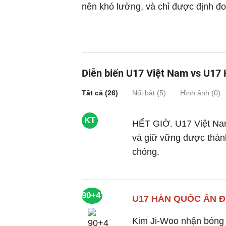
nên khó lường, và chỉ được định đo
Diễn biến U17 Việt Nam vs U17
Tất cả (
26
)
Nổi bật (
5
)
Hình ảnh (
0
)
KT
HẾT GIỜ. U17 Việt Na
và giữ vững được thàn
chóng.
90+4'
U17 HÀN QUỐC ẤN Đ
Kim Ji-Woo nhận bóng 