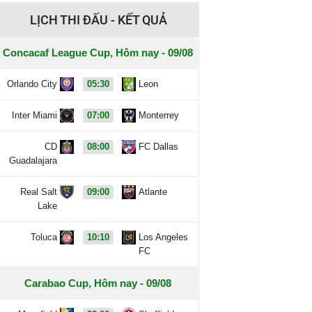
LỊCH THI ĐẤU - KẾT QUẢ
Concacaf League Cup, Hôm nay - 09/08
Orlando City
05:30
Leon
Inter Miami
07:00
Monterrey
CD
08:00
FC Dallas
Guadalajara
Real Salt
09:00
Atlante
Lake
Toluca
10:10
Los Angeles
FC
Carabao Cup, Hôm nay - 09/08