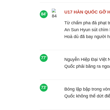
U17 HÀN QUỐC GỠ 
84'
Từ chấm pha đá phạt tr
An Sun Hyun sút chìm 
Hoà dù đã bay người h
77'
Nguyễn Hiệp Đại Việt 
Quốc phải băng ra ngo
73'
Bóng lập bập trong vò
Quốc không thể dứt đi