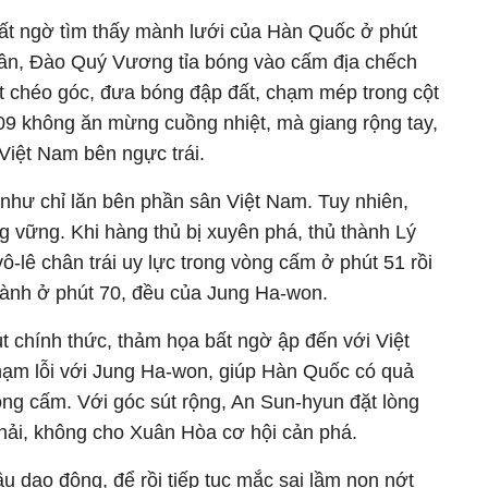
bất ngờ tìm thấy mành lưới của Hàn Quốc ở phút
sân, Đào Quý Vương tỉa bóng vào cấm địa chếch
sút chéo góc, đưa bóng đập đất, chạm mép trong cột
009 không ăn mừng cuồng nhiệt, mà giang rộng tay,
Việt Nam bên ngực trái.
như chỉ lăn bên phần sân Việt Nam. Tuy nhiên,
 vững. Khi hàng thủ bị xuyên phá, thủ thành Lý
ô-lê chân trái uy lực trong vòng cấm ở phút 51 rồi
ành ở phút 70, đều của Jung Ha-won.
út chính thức, thảm họa bất ngờ ập đến với Việt
ạm lỗi với Jung Ha-won, giúp Hàn Quốc có quả
ng cấm. Với góc sút rộng, An Sun-hyun đặt lòng
hải, không cho Xuân Hòa cơ hội cản phá.
u dao động, để rồi tiếp tục mắc sai lầm non nớt