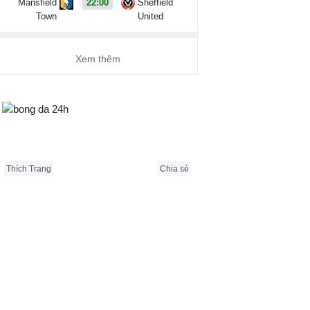
Mansfield
22:00
Sheffield
Town
United
Coppa Italia, Hôm nay - 09/08
Xem thêm
L.R. Vicenza
01:00
Catania
Ascoli
Bongda24h.vn
01:30
Potenza
Ligue 2, Hôm nay - 09/08
Thích Trang
Chia sẻ
Boulogne
01:45
Nancy
Clermont
01:45
Reims
Foot 63
Dunkerque
01:45
Grenoble
Metz
01:45
Guingamp