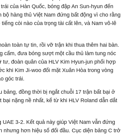
h trái của Hàn Quốc, bóng đập An Sun-hyun đến
 bộ hàng thủ Việt Nam đứng bất động vì cho rằng
tiếng còi nào của trọng tài cất lên, và Nam vô-lê
àn toàn tự tin, rồi vỡ trận khi thua thêm hai bàn.
ng cấm, đưa bóng sượt một cầu thủ làm tung nóc
ứ tư, đoàn quân của HLV Kim Hyun-jun phối hợp
ớc khi Kim Ji-woo đối mặt Xuân Hòa trong vòng
o góc trái.
 bảng, đồng thời bị ngắt chuỗi 17 trận bất bại ở
ất bại nặng nề nhất, kể từ khi HLV Roland dẫn dắt
ng UAE 3-2. Kết quả này giúp Việt Nam vẫn đứng
n nhưng hơn hiệu số đối đầu. Cục diện bảng C trở