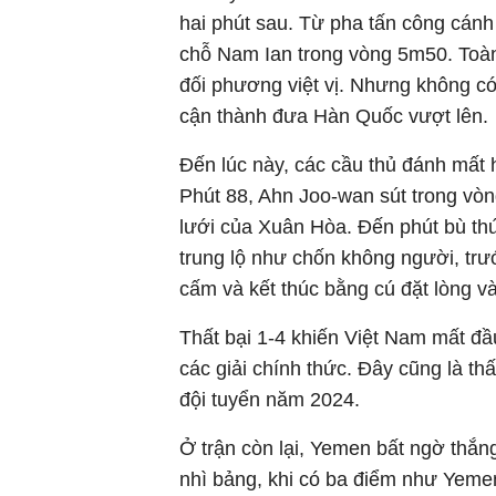
hai phút sau. Từ pha tấn công cán
chỗ Nam Ian trong vòng 5m50. Toàn
đối phương việt vị. Nhưng không có 
cận thành đưa Hàn Quốc vượt lên.
Đến lúc này, các cầu thủ đánh mất ho
Phút 88, Ahn Joo-wan sút trong vò
lưới của Xuân Hòa. Đến phút bù th
trung lộ như chốn không người, trư
cấm và kết thúc bằng cú đặt lòng và
Thất bại 1-4 khiến Việt Nam mất đầu
các giải chính thức. Đây cũng là th
đội tuyển năm 2024.
Ở trận còn lại, Yemen bất ngờ thắ
nhì bảng, khi có ba điểm như Yeme