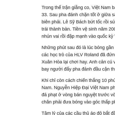
Trong thế trận giằng co, Việt Nam 
33. Sau pha đánh chặn tốt ở giữa 
biên phải. Lê Sỹ Bách bứt tốc rồi 
trái thành bàn. Tiền vệ sinh năm 2
nhún vai rồi đập mạnh vào quốc kỳ 
Những phút sau đó là lúc bóng gần 
các học trò của HLV Roland đã đứng
Xuân Hòa lại chơi hay. Anh cản cú v
bay người đẩy pha đánh đầu cận th
Khi chỉ còn cách chiến thắng 10 ph
Nam. Nguyễn Hiệp Đại Việt Nam ph
đá phạt ở vòng bán nguyệt trước vò
chân phải đưa bóng vào góc thấp p
Tâm lý của các cầu thủ áo đỏ bắt đầ