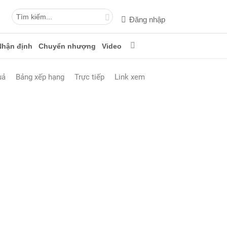
Đăng nhập
Nhận định
Chuyển nhượng
Video
uả
Bảng xếp hạng
Trực tiếp
Link xem