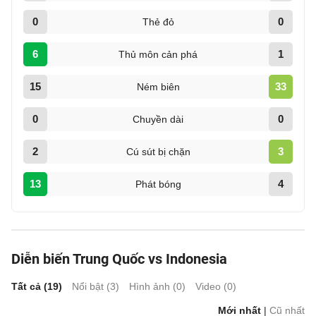
0
0
Thẻ đỏ
6
1
Thủ môn cản phá
15
33
Ném biên
0
0
Chuyền dài
2
3
Cú sút bị chặn
13
4
Phát bóng
Diễn biến Trung Quốc vs Indonesia
Tất cả (
19
)
Nổi bật (
3
)
Hình ảnh (
0
)
Video (
0
)
Mới nhất
|
Cũ nhất