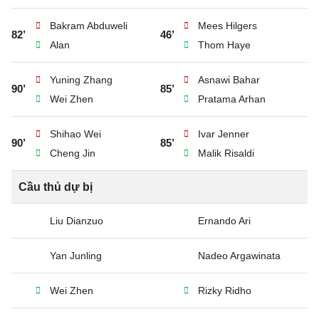
Bakram Abduweli
Mees Hilgers
82’
46’
Alan
Thom Haye
Yuning Zhang
Asnawi Bahar
90’
85’
Wei Zhen
Pratama Arhan
Shihao Wei
Ivar Jenner
90’
85’
Cheng Jin
Malik Risaldi
Cầu thủ dự bị
Liu Dianzuo
Ernando Ari
Yan Junling
Nadeo Argawinata
Wei Zhen
Rizky Ridho