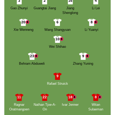
3
2
16
4
Gao Zhunyi
Guangtai Jiang
Jiang
Li Lei
Shenglong
20
6
8
Xie Wenneng
Wang Shangyuan
Li Yuanyi
10
Wei Shihao
23
9
Behram Abduweli
Zhang Yuning
9
Rafael Struick
11
22
18
8
Ragnar
Nathan Tjoe-A-
Ivar Jenner
Witan
Oratmangoen
On
Sulaeman