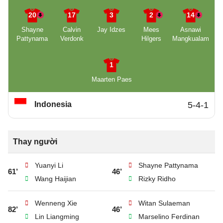
20
17
3
2
14
Shayne
Calvin
Jay Idzes
Mees
Asnawi
Pattynama
Verdonk
Hilgers
Mangkualam
1
Maarten Paes
Indonesia
5-4-1
Thay người
Yuanyi Li
Shayne Pattynama
61’
46’
Wang Haijian
Rizky Ridho
Wenneng Xie
Witan Sulaeman
82’
46’
Lin Liangming
Marselino Ferdinan