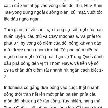
cách để xâm nhập vào vòng cấm đối thủ. HLV Shin
Tae-yong đứng ngoài đường biên, cúi mặt, vuốt tóc,
lắc đầu ngao ngán.
Thời gian trôi về cuối trận trong sự sốt ruột của ban
huấn luyện, cầu thủ và CĐV Indonesia. Và phải tới
phút 87, hy vọng có điểm của đội bóng xứ vạn đảo
mới được nhen nhóm trở lại. Từ pha ném biên rất
mạnh như một cú đá phạt, hậu vệ Trung Quốc đánh
đầu phá bóng đến vị trí Thom Haye, và tiền vệ số
19 ra chân dứt điểm rất nhanh rút ngắn cách biệt 1-
2.
Indonesia cố gắng đưa bóng vào cuộc thật nhanh,
đồng thời tràn hết lên một phần ba sân phía cầu
môn đối phương để tấn công. Tuy nhiên, hàng thủ
Trung Quốc - hệ thống từng lỏng lẻo, để thủng lưới