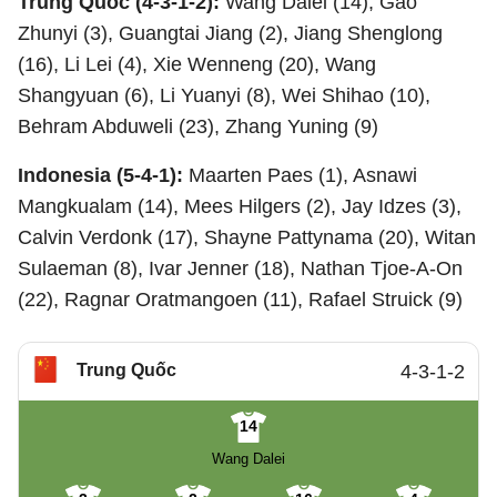
Trung Quốc (4-3-1-2):
Wang Dalei (14), Gao
Zhunyi (3), Guangtai Jiang (2), Jiang Shenglong
(16), Li Lei (4), Xie Wenneng (20), Wang
Shangyuan (6), Li Yuanyi (8), Wei Shihao (10),
Behram Abduweli (23), Zhang Yuning (9)
Indonesia (5-4-1):
Maarten Paes (1), Asnawi
Mangkualam (14), Mees Hilgers (2), Jay Idzes (3),
Calvin Verdonk (17), Shayne Pattynama (20), Witan
Sulaeman (8), Ivar Jenner (18), Nathan Tjoe-A-On
(22), Ragnar Oratmangoen (11), Rafael Struick (9)
Trung Quốc
4-3-1-2
14
Wang Dalei