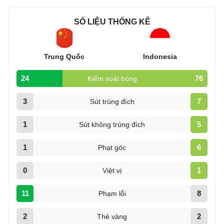
SỐ LIỆU THỐNG KÊ
Trung Quốc
Indonesia
24
76
Kiếm soát bóng
3
7
Sút trúng đích
1
5
Sút không trúng đích
1
6
Phạt góc
0
1
Việt vị
11
8
Phạm lỗi
2
2
Thẻ vàng