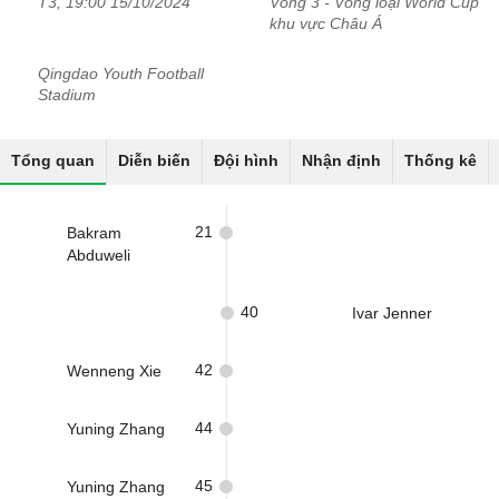
T3, 19:00 15/10/2024
Vòng 3 - Vòng loại World Cup
khu vực Châu Á
Qingdao Youth Football
Stadium
Tổng quan
Diễn biến
Đội hình
Nhận định
Thống kê
21
Bakram
Abduweli
40
Ivar Jenner
42
Wenneng Xie
44
Yuning Zhang
45
Yuning Zhang