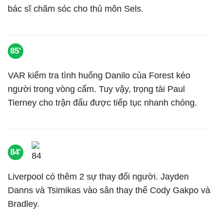
bác sĩ chăm sóc cho thủ môn Sels.
85'
VAR kiểm tra tình huống Danilo của Forest kéo
người trong vòng cấm. Tuy vậy, trọng tài Paul
Tierney cho trận đấu được tiếp tục nhanh chóng.
84'
Liverpool có thêm 2 sự thay đổi người. Jayden
Danns và Tsimikas vào sân thay thế Cody Gakpo và
Bradley.