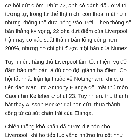
cơ hội dứt điểm. Phút 72, anh có đánh đầu ở vị trí
tương tự, trong tư thế thậm chí còn thoải mái hơn
nhưng không thể đưa bóng vào lưới. Theo thông số
bàn thắng kỳ vọng, 22 pha dứt điểm của Liverpool
trận này có xác suất thành bàn tổng cộng hơn
200%, nhưng họ chỉ ghi được một bàn của Nunez.
Tuy nhiên, hàng thủ Liverpool làm tốt nhiệm vụ để
đảm bảo một bàn là đủ cho đội giành ba điểm. Cơ
hội tốt nhất trận lại thuộc về Nottingham, khi cựu
tiền đạo Man Utd Anthony Elanga đối mặt thủ môn
Caoimhin Kelleher ở phút 23. Tuy nhiên, thủ thành
bắt thay Alisson Becker dài hạn cứu thua thành
công từ cú sút chân trái của Elanga.
Chiến thắng khó khăn đã được dự báo cho
Liverpool, khi họ tiếp tục vắng những trụ cột như