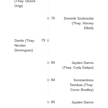
(Thay: Divock
Origi)
76
Dominik Szoboszlai
(Thay: Harvey
Elliott)
79
Danilo (Thay:
Nicolas
Dominguez)
84
Jayden Danns
(Thay: Cody Gakpo)
84
Konstantinos
Tsimikas (Thay:
Conor Bradley)
85
Jayden Danns