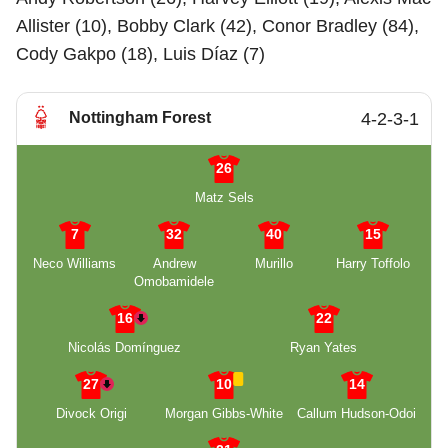
Allister (10), Bobby Clark (42), Conor Bradley (84),
Cody Gakpo (18), Luis Díaz (7)
Nottingham Forest
4-2-3-1
26
Matz Sels
7
32
40
15
Neco Williams
Andrew
Murillo
Harry Toffolo
Omobamidele
16
22
Nicolás Domínguez
Ryan Yates
27
10
14
Divock Origi
Morgan Gibbs-White
Callum Hudson-Odoi