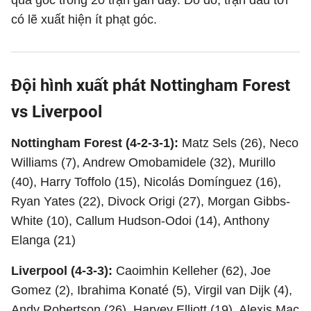
quả góc trong 20 trận gần đây. Do đó, trận đấu tới
có lẽ xuất hiện ít phạt góc.
Đội hình xuất phát Nottingham Forest
vs Liverpool
Nottingham Forest (4-2-3-1):
Matz Sels (26), Neco
Williams (7), Andrew Omobamidele (32), Murillo
(40), Harry Toffolo (15), Nicolás Domínguez (16),
Ryan Yates (22), Divock Origi (27), Morgan Gibbs-
White (10), Callum Hudson-Odoi (14), Anthony
Elanga (21)
Liverpool (4-3-3):
Caoimhin Kelleher (62), Joe
Gomez (2), Ibrahima Konaté (5), Virgil van Dijk (4),
Andy Robertson (26), Harvey Elliott (19), Alexis Mac