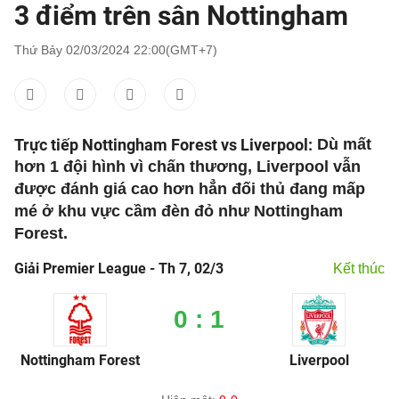
3 điểm trên sân Nottingham
Thứ Bảy 02/03/2024 22:00(GMT+7)
Trực tiếp Nottingham Forest vs Liverpool:
Dù mất
hơn 1 đội hình vì chấn thương, Liverpool vẫn
được đánh giá cao hơn hẳn đối thủ đang mấp
mé ở khu vực cầm đèn đỏ như Nottingham
Forest.
Giải Premier League - Th 7, 02/3
Kết thúc
0 : 1
Nottingham Forest
Liverpool