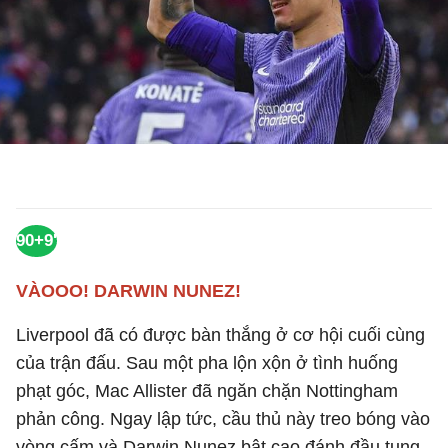
90+9'
VÀOOO! DARWIN NUNEZ!
Liverpool đã có được bàn thắng ở cơ hội cuối cùng
của trận đấu. Sau một pha lộn xộn ở tình huống
phạt góc, Mac Allister đã ngăn chặn Nottingham
phản công. Ngay lập tức, cầu thủ này treo bóng vào
vòng cấm và Darwin Nunez bật cao đánh đầu tung