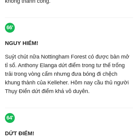
không thành công.
66'
NGUY HIỂM!
Suýt chút nữa Nottingham Forest có được bàn mở
tỉ số. Anthony Elanga dứt điểm trong tư thế trống
trải trong vòng cấm nhưng đưa bóng đi chệch
khung thành của Kelleher. Hôm nay cầu thủ người
Thụy Điển dứt điểm khá vô duyên.
64'
DỨT ĐIỂM!