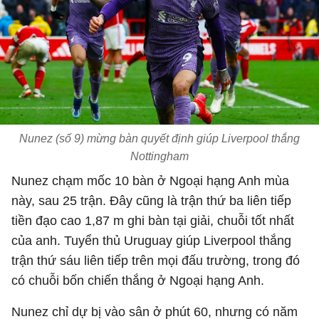
Nunez (số 9) mừng bàn quyết định giúp Liverpool thắng
Nottingham
Nunez chạm mốc 10 bàn ở Ngoại hạng Anh mùa
này, sau 25 trận. Đây cũng là trận thứ ba liên tiếp
tiền đạo cao 1,87 m ghi bàn tại giải, chuỗi tốt nhất
của anh. Tuyển thủ Uruguay giúp Liverpool thắng
trận thứ sáu liên tiếp trên mọi đấu trường, trong đó
có chuỗi bốn chiến thắng ở Ngoại hạng Anh.
Nunez chỉ dự bị vào sân ở phút 60, nhưng có năm