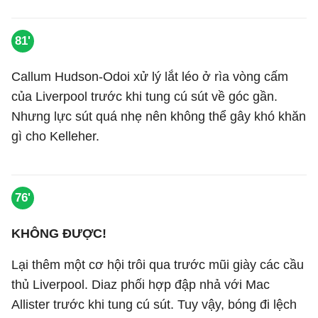
81'
Callum Hudson-Odoi xử lý lắt léo ở rìa vòng cấm
của Liverpool trước khi tung cú sút về góc gần.
Nhưng lực sút quá nhẹ nên không thể gây khó khăn
gì cho Kelleher.
76'
KHÔNG ĐƯỢC!
Lại thêm một cơ hội trôi qua trước mũi giày các cầu
thủ Liverpool. Diaz phối hợp đập nhả với Mac
Allister trước khi tung cú sút. Tuy vậy, bóng đi lệch