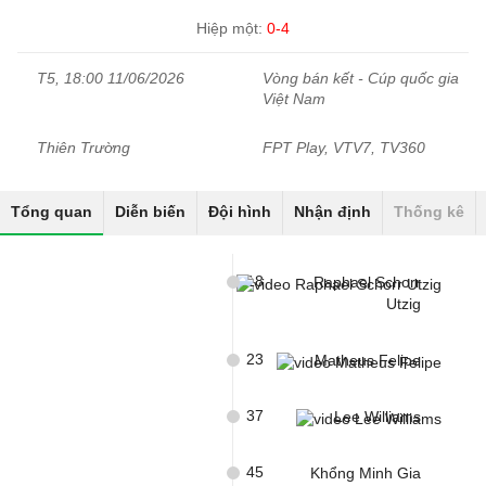
Hiệp một:
0-4
T5, 18:00 11/06/2026
Vòng bán kết - Cúp quốc gia
Việt Nam
Thiên Trường
FPT Play, VTV7, TV360
Tổng quan
Diễn biến
Đội hình
Nhận định
Thống kê
18
Raphael Schorr
Utzig
23
Matheus Felipe
37
Lee Williams
45
Khổng Minh Gia