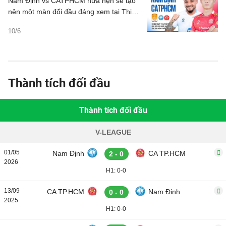
Nam Định vs CATPHCM hứa hẹn sẽ tạo
nên một màn đối đầu đáng xem tại Thiên
Trường tối 11/6.
10/6
Thành tích đối đầu
Thành tích đối đầu
V-LEAGUE
01/05
Nam Định
CA TP.HCM
2 - 0
2026
H1: 0-0
13/09
CA TP.HCM
Nam Định
0 - 0
2025
H1: 0-0