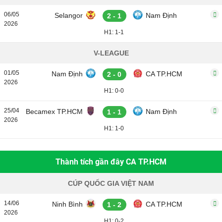
06/05
Selangor
Nam Định
2 - 1
2026
H1: 1-1
V-LEAGUE
01/05
Nam Định
CA TP.HCM
2 - 0
2026
H1: 0-0
25/04
Becamex TP.HCM
Nam Định
1 - 1
2026
H1: 1-0
Thành tích gần đây CA TP.HCM
CÚP QUỐC GIA VIỆT NAM
14/06
Ninh Bình
CA TP.HCM
1 - 2
2026
H1: 0-2