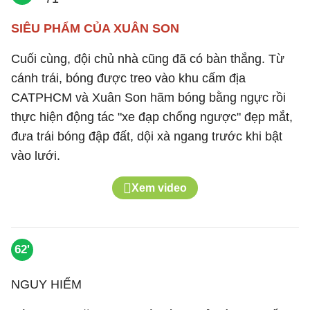
SIÊU PHẨM CỦA XUÂN SON
Cuối cùng, đội chủ nhà cũng đã có bàn thắng. Từ
cánh trái, bóng được treo vào khu cấm địa
CATPHCM và Xuân Son hãm bóng bằng ngực rồi
thực hiện động tác "xe đạp chổng ngược" đẹp mắt,
đưa trái bóng đập đất, dội xà ngang trước khi bật
vào lưới.
Xem video
62'
NGUY HIỂM