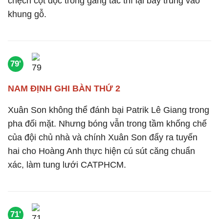
chệch cột dọc trong gang tấc thì lại bay trúng vào
khung gỗ.
79'
NAM ĐỊNH GHI BÀN THỨ 2
Xuân Son không thể đánh bại Patrik Lê Giang trong
pha đối mặt. Nhưng bóng vẫn trong tầm khống chế
của đội chủ nhà và chính Xuân Son đẩy ra tuyến
hai cho Hoàng Anh thực hiện cú sút căng chuẩn
xác, làm tung lưới CATPHCM.
71'