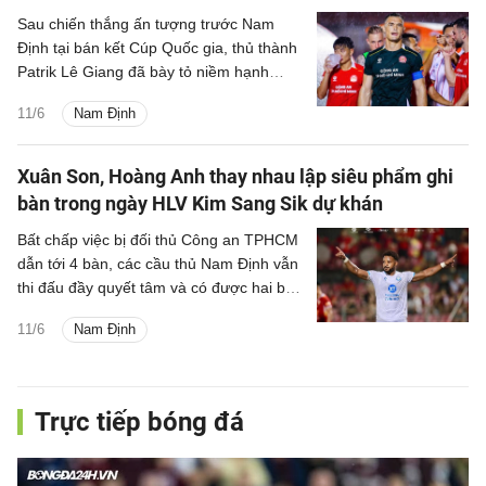
Sau chiến thắng ấn tượng trước Nam
Định tại bán kết Cúp Quốc gia, thủ thành
Patrik Lê Giang đã bày tỏ niềm hạnh
phúc, đồng thời cập nhật về quá trình
11/6
Nam Định
nhập tịch mới hoàn tất.
Xuân Son, Hoàng Anh thay nhau lập siêu phẩm ghi
bàn trong ngày HLV Kim Sang Sik dự khán
Bất chấp việc bị đối thủ Công an TPHCM
dẫn tới 4 bàn, các cầu thủ Nam Định vẫn
thi đấu đầy quyết tâm và có được hai bàn
gỡ khá đẹp mắt do công của Nguyễn
11/6
Nam Định
Xuân Son và Lý Công Hoàng Anh.
Trực tiếp bóng đá