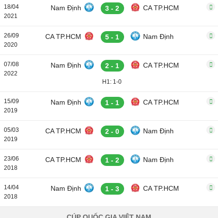
18/04
Nam Định
CA TP.HCM
3 - 2
2021
26/09
CA TP.HCM
Nam Định
5 - 1
2020
07/08
Nam Định
CA TP.HCM
2 - 1
2022
H1: 1-0
15/09
Nam Định
CA TP.HCM
1 - 1
2019
05/03
CA TP.HCM
Nam Định
2 - 0
2019
23/06
CA TP.HCM
Nam Định
1 - 2
2018
14/04
Nam Định
CA TP.HCM
1 - 3
2018
CÚP QUỐC GIA VIỆT NAM