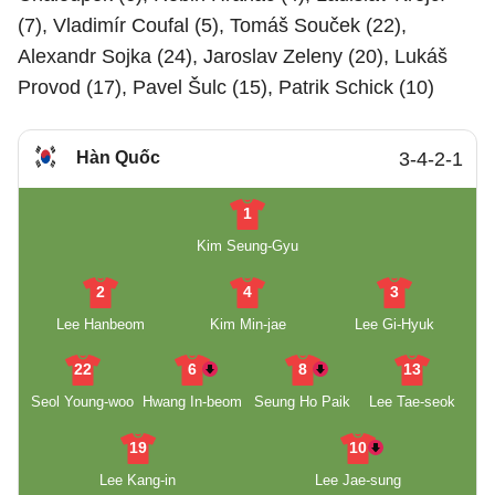
(7), Vladimír Coufal (5), Tomáš Souček (22),
Alexandr Sojka (24), Jaroslav Zeleny (20), Lukáš
Provod (17), Pavel Šulc (15), Patrik Schick (10)
Hàn Quốc
3-4-2-1
1
Kim Seung-Gyu
2
4
3
Lee Hanbeom
Kim Min-jae
Lee Gi-Hyuk
22
6
8
13
Seol Young-woo
Hwang In-beom
Seung Ho Paik
Lee Tae-seok
19
10
Lee Kang-in
Lee Jae-sung