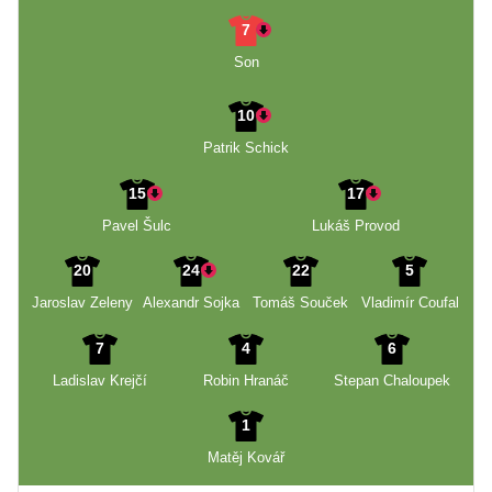
7
Son
10
Patrik Schick
15
17
Pavel Šulc
Lukáš Provod
20
24
22
5
Jaroslav Zeleny
Alexandr Sojka
Tomáš Souček
Vladimír Coufal
7
4
6
Ladislav Krejčí
Robin Hranáč
Stepan Chaloupek
1
Matěj Kovář