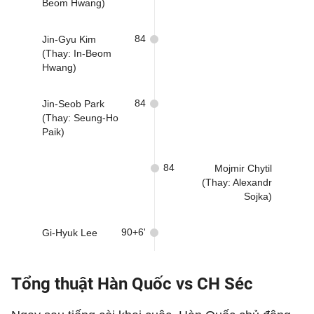
Beom Hwang)
84
Jin-Gyu Kim
(Thay: In-Beom
Hwang)
84
Jin-Seob Park
(Thay: Seung-Ho
Paik)
84
Mojmir Chytil
(Thay: Alexandr
Sojka)
90+6'
Gi-Hyuk Lee
Tổng thuật Hàn Quốc vs CH Séc