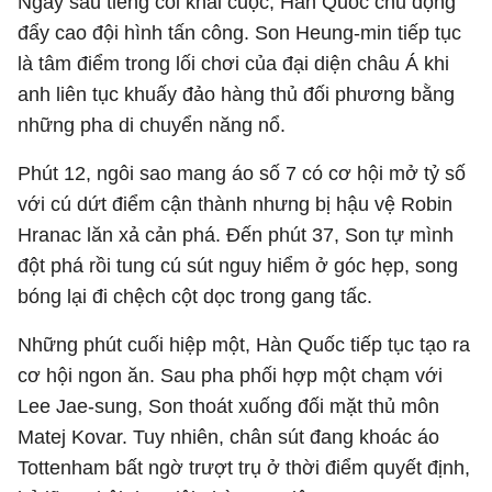
Ngay sau tiếng còi khai cuộc, Hàn Quốc chủ động
đẩy cao đội hình tấn công. Son Heung-min tiếp tục
là tâm điểm trong lối chơi của đại diện châu Á khi
anh liên tục khuấy đảo hàng thủ đối phương bằng
những pha di chuyển năng nổ.
Phút 12, ngôi sao mang áo số 7 có cơ hội mở tỷ số
với cú dứt điểm cận thành nhưng bị hậu vệ Robin
Hranac lăn xả cản phá. Đến phút 37, Son tự mình
đột phá rồi tung cú sút nguy hiểm ở góc hẹp, song
bóng lại đi chệch cột dọc trong gang tấc.
Những phút cuối hiệp một, Hàn Quốc tiếp tục tạo ra
cơ hội ngon ăn. Sau pha phối hợp một chạm với
Lee Jae-sung, Son thoát xuống đối mặt thủ môn
Matej Kovar. Tuy nhiên, chân sút đang khoác áo
Tottenham bất ngờ trượt trụ ở thời điểm quyết định,