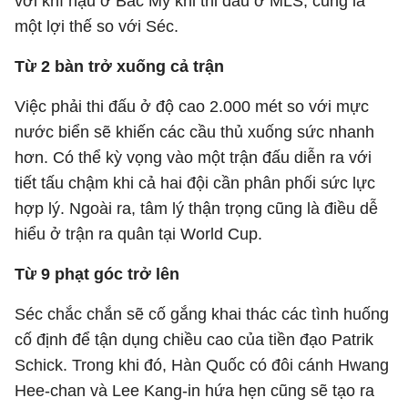
với khí hậu ở Bắc Mỹ khi thi đấu ở MLS, cũng là
một lợi thế so với Séc.
Từ 2 bàn trở xuống cả trận
Việc phải thi đấu ở độ cao 2.000 mét so với mực
nước biển sẽ khiến các cầu thủ xuống sức nhanh
hơn. Có thể kỳ vọng vào một trận đấu diễn ra với
tiết tấu chậm khi cả hai đội cần phân phối sức lực
hợp lý. Ngoài ra, tâm lý thận trọng cũng là điều dễ
hiểu ở trận ra quân tại World Cup.
Từ 9 phạt góc trở lên
Séc chắc chắn sẽ cố gắng khai thác các tình huống
cố định để tận dụng chiều cao của tiền đạo Patrik
Schick. Trong khi đó, Hàn Quốc có đôi cánh Hwang
Hee-chan và Lee Kang-in hứa hẹn cũng sẽ tạo ra