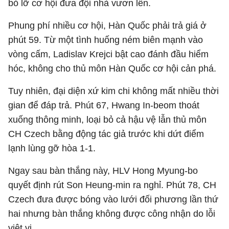
bỏ lỡ cơ hội đưa đội nhà vươn lên.
Phung phí nhiều cơ hội, Hàn Quốc phải trả giá ở
phút 59. Từ một tình huống ném biên mạnh vào
vòng cấm, Ladislav Krejci bật cao đánh đầu hiểm
hóc, không cho thủ môn Hàn Quốc cơ hội cản phá.
Tuy nhiên, đại diện xứ kim chi không mất nhiều thời
gian để đáp trả. Phút 67, Hwang In-beom thoát
xuống thông minh, loại bỏ cả hậu vệ lẫn thủ môn
CH Czech bằng động tác giả trước khi dứt điểm
lạnh lùng gỡ hòa 1-1.
Ngay sau bàn thắng này, HLV Hong Myung-bo
quyết định rút Son Heung-min ra nghỉ. Phút 78, CH
Czech đưa được bóng vào lưới đối phương lần thứ
hai nhưng bàn thắng không được công nhận do lỗi
việt vị.