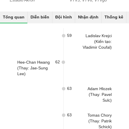
Estadio Akron
VTV3, VTV6, VTVgo
Tổng quan
Diễn biến
Đội hình
Nhận định
Thống kê
59
Ladislav Krejci
(Kiến tạo:
Vladimir Coufal)
62
Hee-Chan Hwang
(Thay: Jae-Sung
Lee)
63
Adam Hlozek
(Thay: Pavel
Sulc)
63
Tomas Chory
(Thay: Patrik
Schick)