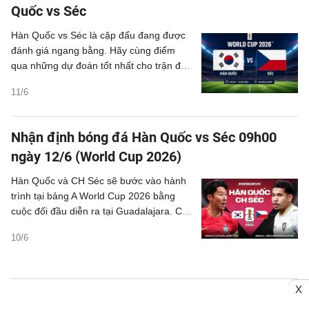
Quốc vs Séc
Hàn Quốc vs Séc là cặp đấu đang được
đánh giá ngang bằng. Hãy cùng điểm
qua những dự đoán tốt nhất cho trận đấu
này.
11/6
Nhận định bóng đá Hàn Quốc vs Séc 09h00
ngày 12/6 (World Cup 2026)
Hàn Quốc và CH Séc sẽ bước vào hành
trình tại bảng A World Cup 2026 bằng
cuộc đối đầu diễn ra tại Guadalajara. Cả
hai đội đều hiểu rằng một khởi đầu thuận
10/6
lợi sẽ mang ý nghĩa đặc biệt quan trọng
trong cuộc đua giành vé vào vòng knock-
out.
X