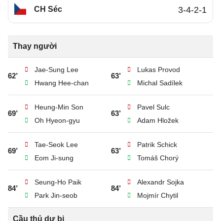
CH Séc
3-4-2-1
Thay người
Jae-Sung Lee
Lukas Provod
62’
63’
Hwang Hee-chan
Michal Sadílek
Heung-Min Son
Pavel Sulc
69’
63’
Oh Hyeon-gyu
Adam Hložek
Tae-Seok Lee
Patrik Schick
69’
63’
Eom Ji-sung
Tomáš Chorý
Seung-Ho Paik
Alexandr Sojka
84’
84’
Park Jin-seob
Mojmír Chytil
Cầu thủ dự bị