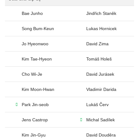
Bae Junho
Jindřich Staněk
Song Bum-Keun
Lukas Hornicek
Jo Hyeonwoo
David Zima
Kim Tae-Hyeon
Tomáš Holeš
Cho Wi-Je
David Jurásek
Kim Moon-Hwan
Vladimir Darida
Park Jin-seob
Lukáš Červ
Jens Castrop
Michal Sadílek
Kim Jin-Gyu
David Douděra