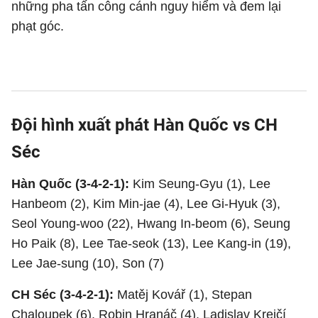
những pha tấn công cánh nguy hiểm và đem lại
phạt góc.
Đội hình xuất phát Hàn Quốc vs CH
Séc
Hàn Quốc (3-4-2-1):
Kim Seung-Gyu (1), Lee
Hanbeom (2), Kim Min-jae (4), Lee Gi-Hyuk (3),
Seol Young-woo (22), Hwang In-beom (6), Seung
Ho Paik (8), Lee Tae-seok (13), Lee Kang-in (19),
Lee Jae-sung (10), Son (7)
CH Séc (3-4-2-1):
Matěj Kovář (1), Stepan
Chaloupek (6), Robin Hranáč (4), Ladislav Krejčí