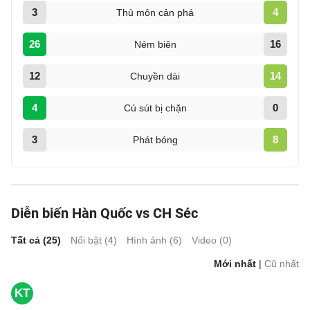
3
4
Thủ môn cản phá
26
16
Ném biên
12
14
Chuyền dài
4
0
Cú sút bị chặn
3
8
Phát bóng
Diễn biến Hàn Quốc vs CH Séc
Tất cả (
25
)
Nổi bật (
4
)
Hình ảnh (
6
)
Video (
0
)
Mới nhất
|
Cũ nhất
KT