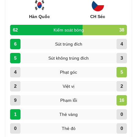
Hàn Quốc
CH Séc
62
38
Kiếm soát bóng
6
4
Sút trúng đích
5
3
Sút không trúng đích
4
5
Phạt góc
2
2
Việt vị
9
16
Phạm lỗi
1
0
Thẻ vàng
0
0
Thẻ đỏ