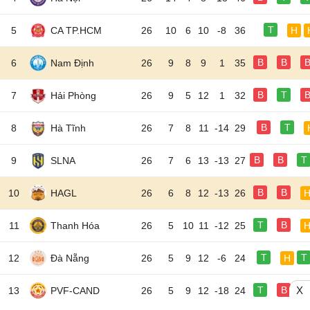
T
5
CA TP.HCM
26
10
6
10
-8
36
H
B
B
6
Nam Định
26
9
8
9
1
35
B
T
7
Hải Phòng
26
9
5
12
1
32
B
T
8
Hà Tĩnh
26
7
8
11
-14
29
B
B
T
9
SLNA
26
7
6
13
-13
27
B
B
10
HAGL
26
6
8
12
-13
26
T
B
11
Thanh Hóa
26
5
10
11
-12
25
T
T
12
Đà Nẵng
26
5
9
12
-6
24
H
X
T
B
13
PVF-CAND
26
5
9
12
-18
24