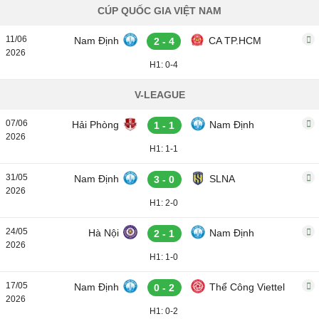
CÚP QUỐC GIA VIỆT NAM
11/06
Nam Định
CA TP.HCM
2 - 4
2026
H1: 0-4
V-LEAGUE
07/06
Hải Phòng
Nam Định
1 - 1
2026
H1: 1-1
31/05
Nam Định
SLNA
3 - 0
2026
H1: 2-0
24/05
Hà Nội
Nam Định
2 - 1
2026
H1: 1-0
17/05
Nam Định
Thể Công Viettel
0 - 2
2026
H1: 0-2