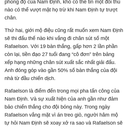
phong độ của Nam Định, khó có thể tin một đối thủ
nào có thể vượt mặt họ trừ khi Nam Định tự trượt
chân.
Thứ hai, giới mộ điệu cũng rất muốn xem Nam Định
sẽ thi đấu thế nào khi vắng đi chân sút số một
Rafaelson. Với 19 bàn thắng, gấp hơn 2 lần phần
còn lại, tiền đạo 27 tuổi đang “cô đơn” trên bảng
xếp hạng những chân sút xuất sắc nhất giải đấu.
Anh đóng góp vào gần 50% số bàn thắng của đội
nhà từ đầu chiến dịch.
Rafaelson là điểm đến trong mọi pha tấn công của
Nam Định. Và sự xuất hiện của anh gần như đảm
bảo chiến thắng cho đội bóng này. Trong ngày
Rafaelson vắng mặt vì án treo giò, người hâm mộ
tự hỏi Nam Định sẽ xoay xở ra sao và Rafaelson sẽ