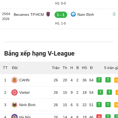
H1: 0-0
25/04
Becamex TP.HCM
Nam Định
1 - 1
2026
H1: 1-0
Bảng xếp hạng V-League
TT
Đội
5 trận g
T
T
1
CAHN
26
20
4
2
36
64
T
T
2
Viettel
26
15
9
2
18
54
T
T
3
Ninh Bình
26
15
6
5
22
51
B
T
4
Hà Nội
26
14
4
8
18
46