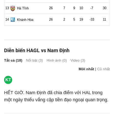
Diễn biến HAGL vs Nam Định
Tất cả (
18
)
Nổi bật (
3
)
Hình ảnh (
0
)
Video (
3
)
Mới nhất
|
Cũ nhất
KT
HẾT GIỜ. Nam Định đã chia điểm với HAL trong
một ngày thiếu vắng cặp tiền đạo ngoại quan trọng.