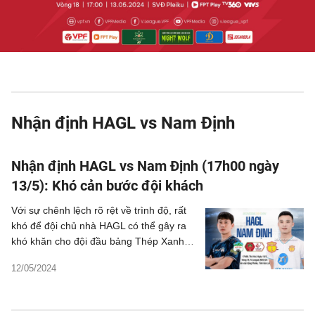
Nhận định HAGL vs Nam Định
Nhận định HAGL vs Nam Định (17h00 ngày
13/5): Khó cản bước đội khách
Với sự chênh lệch rõ rệt về trình độ, rất
khó để đội chủ nhà HAGL có thể gây ra
khó khăn cho đội đầu bảng Thép Xanh
Nam Định ở vòng 18 V-League
12/05/2024
2023/2024.