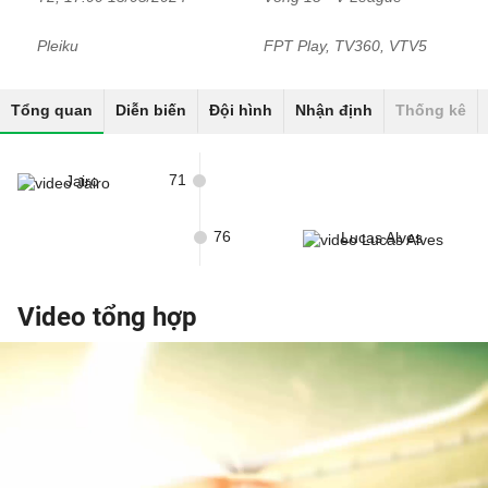
Pleiku
FPT Play, TV360, VTV5
Tổng quan
Diễn biến
Đội hình
Nhận định
Thống kê
71
Jairo
76
Lucas Alves
Video tổng hợp