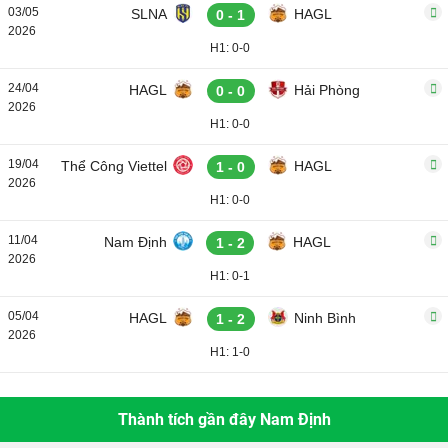
03/05
SLNA
HAGL
0 - 1
2026
H1: 0-0
24/04
HAGL
Hải Phòng
0 - 0
2026
H1: 0-0
19/04
Thể Công Viettel
HAGL
1 - 0
2026
H1: 0-0
11/04
Nam Định
HAGL
1 - 2
2026
H1: 0-1
05/04
HAGL
Ninh Bình
1 - 2
2026
H1: 1-0
Thành tích gần đây Nam Định