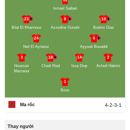
Ismael Saibari
23
8
10
Bilal El Khannous
Azzedine Ounahi
Brahim Díaz
24
6
Neil El Aynaoui
Ayyoub Bouaddi
3
18
14
2
Noussair
Chadi Riad
Issa Diop
Achraf Hakimi
Mazraoui
1
Bono
Ma rốc
4-2-3-1
Thay người