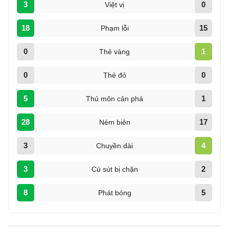
3
0
Việt vị
18
15
Phạm lỗi
0
1
Thẻ vàng
0
0
Thẻ đỏ
5
1
Thủ môn cản phá
28
17
Ném biên
3
4
Chuyền dài
3
2
Cú sút bị chặn
8
5
Phát bóng