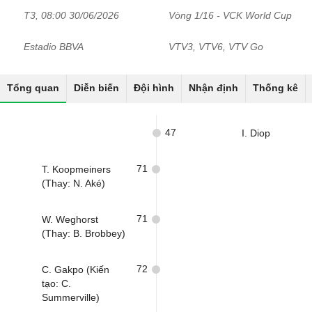
T3, 08:00 30/06/2026
Vòng 1/16 - VCK World Cup
Estadio BBVA
VTV3, VTV6, VTV Go
Tổng quan
Diễn biến
Đội hình
Nhận định
Thống kê
47
I. Diop
71
T. Koopmeiners
(Thay: N. Aké)
71
W. Weghorst
(Thay: B. Brobbey)
72
C. Gakpo (Kiến
tạo: C.
Summerville)