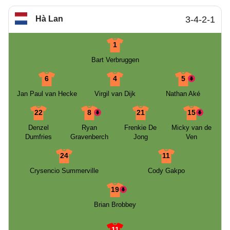
Hà Lan
3-4-2-1
1
Bart Verbruggen
6
4
5
Jan Paul van Hecke
Virgil van Dijk
Nathan Aké
22
8
21
15
Denzel
Ryan
Frenkie De
Micky van de
Dumfries
Gravenberch
Jong
Ven
24
11
Crysencio Summerville
Cody Gakpo
19
Brian Brobbey
11