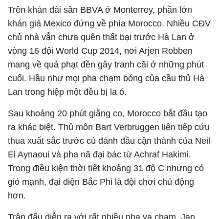
Trên khán đài sân BBVA ở Monterrey, phần lớn
khán giả Mexico đứng về phía Morocco. Nhiều CĐV
chủ nhà vẫn chưa quên thất bại trước Hà Lan ở
vòng 16 đội World Cup 2014, nơi Arjen Robben
mang về quả phạt đền gây tranh cãi ở những phút
cuối. Hầu như mọi pha chạm bóng của cầu thủ Hà
Lan trong hiệp một đều bị la ó.
Sau khoảng 20 phút giằng co, Morocco bắt đầu tạo
ra khác biệt. Thủ môn Bart Verbruggen liên tiếp cứu
thua xuất sắc trước cú đánh đầu cận thành của Neil
El Aynaoui và pha nã đại bác từ Achraf Hakimi.
Trong điều kiện thời tiết khoảng 31 độ C nhưng có
gió mạnh, đại diện Bắc Phi là đội chơi chủ động
hơn.
Trận đấu diễn ra với rất nhiều pha va chạm. Jan