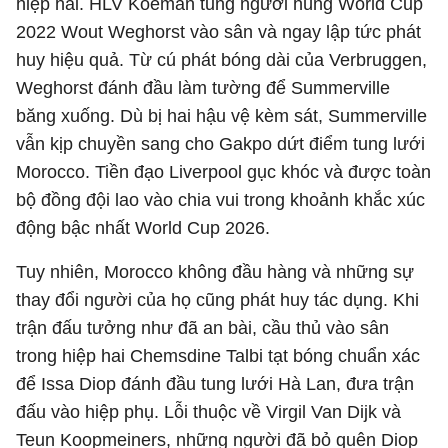
hiệp hai. HLV Koeman tung người hùng World Cup
2022 Wout Weghorst vào sân và ngay lập tức phát
huy hiệu quả. Từ cú phát bóng dài của Verbruggen,
Weghorst đánh đầu làm tường để Summerville
băng xuống. Dù bị hai hậu vệ kèm sát, Summerville
vẫn kịp chuyền sang cho Gakpo dứt điểm tung lưới
Morocco. Tiền đạo Liverpool gục khóc và được toàn
bộ đồng đội lao vào chia vui trong khoảnh khắc xúc
động bậc nhất World Cup 2026.
Tuy nhiên, Morocco không đầu hàng và những sự
thay đổi người của họ cũng phát huy tác dụng. Khi
trận đấu tưởng như đã an bài, cầu thủ vào sân
trong hiệp hai Chemsdine Talbi tạt bóng chuẩn xác
để Issa Diop đánh đầu tung lưới Hà Lan, đưa trận
đấu vào hiệp phụ. Lỗi thuộc về Virgil Van Dijk và
Teun Koopmeiners, những người đã bỏ quên Diop