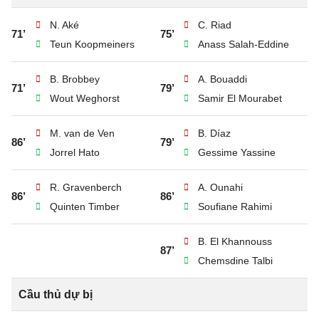
N. Aké
C. Riad
71’
75’
Teun Koopmeiners
Anass Salah-Eddine
B. Brobbey
A. Bouaddi
71’
79’
Wout Weghorst
Samir El Mourabet
M. van de Ven
B. Díaz
86’
79’
Jorrel Hato
Gessime Yassine
R. Gravenberch
A. Ounahi
86’
86’
Quinten Timber
Soufiane Rahimi
B. El Khannouss
87’
Chemsdine Talbi
Cầu thủ dự bị