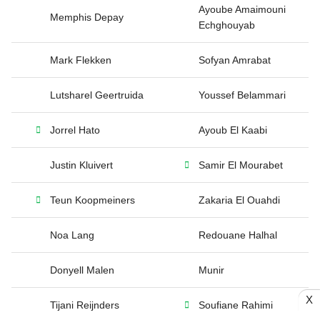
Ayoube Amaimouni
Memphis Depay
Echghouyab
Mark Flekken
Sofyan Amrabat
Lutsharel Geertruida
Youssef Belammari
Jorrel Hato
Ayoub El Kaabi
Justin Kluivert
Samir El Mourabet
Teun Koopmeiners
Zakaria El Ouahdi
Noa Lang
Redouane Halhal
Donyell Malen
Munir
X
Tijani Reijnders
Soufiane Rahimi