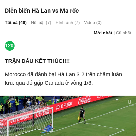
Diễn biến Hà Lan vs Ma rốc
Tất cả (
46
)
Nổi bật (
7
)
Hình ảnh (
7
)
Video (
0
)
Mới nhất
|
Cũ nhất
120'
TRẬN ĐẤU KẾT THÚC!!!!
Morocco đã đánh bại Hà Lan 3-2 trên chấm luân
lưu, qua đó gặp Canada ở vòng 1/8.