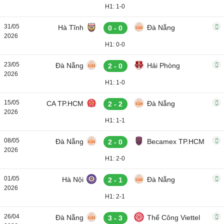
H1: 1-0
31/05
Hà Tĩnh
Đà Nẵng
0 - 0
2026
H1: 0-0
23/05
Đà Nẵng
Hải Phòng
2 - 0
2026
H1: 1-0
15/05
CA TP.HCM
Đà Nẵng
2 - 2
2026
H1: 1-1
08/05
Đà Nẵng
Becamex TP.HCM
2 - 0
2026
H1: 2-0
01/05
Hà Nội
Đà Nẵng
2 - 1
2026
H1: 2-1
26/04
Đà Nẵng
Thể Công Viettel
3 - 3