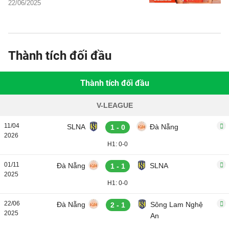
22/06/2025
Nghệ có buông ở trận đấu này?
Thành tích đối đầu
Thành tích đối đầu
V-LEAGUE
11/04
SLNA
Đà Nẵng
1 - 0
2026
H1: 0-0
01/11
Đà Nẵng
SLNA
1 - 1
2025
H1: 0-0
22/06
Đà Nẵng
Sông Lam Nghệ
2 - 1
2025
An