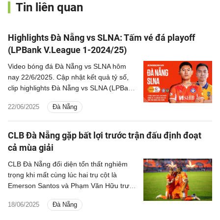
Tin liên quan
Highlights Đà Nẵng vs SLNA: Tấm vé đá playoff
(LPBank V.League 1-2024/25)
Video bóng đá Đà Nẵng vs SLNA hôm
nay 22/6/2025. Cập nhật kết quả tỷ số,
clip highlights Đà Nẵng vs SLNA (LPBank
V.League 1-2024/25).
22/06/2025
Đà Nẵng
CLB Đà Nẵng gặp bất lợi trước trận đấu định đoạt
cả mùa giải
CLB Đà Nẵng đối diện tổn thất nghiêm
trọng khi mất cùng lúc hai trụ cột là
Emerson Santos và Phạm Văn Hữu trước
trận đấu quan trọng với SLNA.
18/06/2025
Đà Nẵng