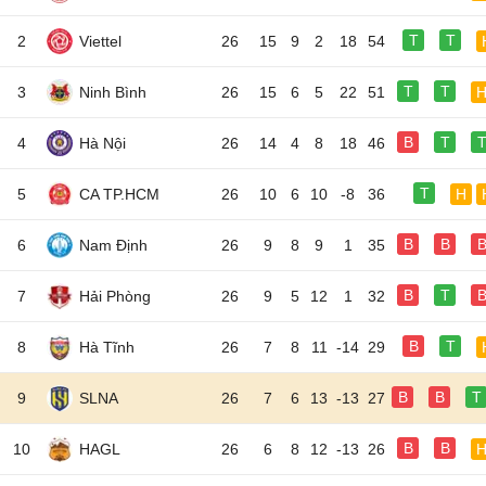
T
T
2
Viettel
26
15
9
2
18
54
T
T
3
Ninh Bình
26
15
6
5
22
51
B
T
4
Hà Nội
26
14
4
8
18
46
T
5
CA TP.HCM
26
10
6
10
-8
36
H
B
B
6
Nam Định
26
9
8
9
1
35
B
T
7
Hải Phòng
26
9
5
12
1
32
B
T
8
Hà Tĩnh
26
7
8
11
-14
29
B
B
T
9
SLNA
26
7
6
13
-13
27
B
B
10
HAGL
26
6
8
12
-13
26