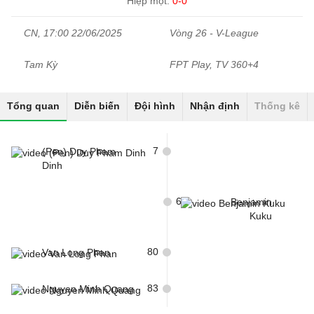
Hiệp một:
0-0
CN, 17:00 22/06/2025
Vòng 26 - V-League
Tam Kỳ
FPT Play, TV 360+4
Tổng quan
Diễn biến
Đội hình
Nhận định
Thống kê
7
(Pen) Duy Pham
Dinh
66
Benjamin
Kuku
80
Van Long Phan
83
Nguyen Minh Quang