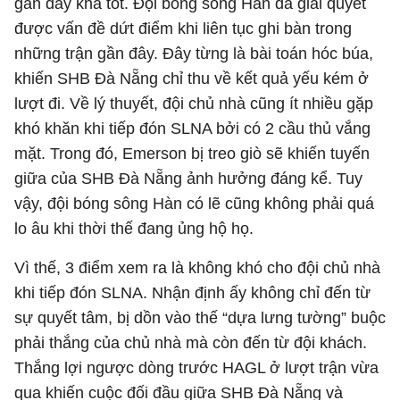
gần đây khá tốt. Đội bóng sông Hàn đã giải quyết
được vấn đề dứt điểm khi liên tục ghi bàn trong
những trận gần đây. Đây từng là bài toán hóc búa,
khiến SHB Đà Nẵng chỉ thu về kết quả yếu kém ở
lượt đi. Về lý thuyết, đội chủ nhà cũng ít nhiều gặp
khó khăn khi tiếp đón SLNA bởi có 2 cầu thủ vắng
mặt. Trong đó, Emerson bị treo giò sẽ khiến tuyến
giữa của SHB Đà Nẵng ảnh hưởng đáng kể. Tuy
vậy, đội bóng sông Hàn có lẽ cũng không phải quá
lo âu khi thời thế đang ủng hộ họ.
Vì thế, 3 điểm xem ra là không khó cho đội chủ nhà
khi tiếp đón SLNA. Nhận định ấy không chỉ đến từ
sự quyết tâm, bị dồn vào thế “dựa lưng tường” buộc
phải thắng của chủ nhà mà còn đến từ đội khách.
Thắng lợi ngược dòng trước HAGL ở lượt trận vừa
qua khiến cuộc đối đầu giữa SHB Đà Nẵng và