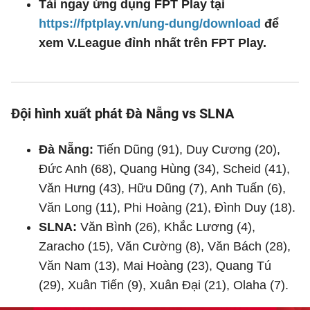
Tải ngay ứng dụng FPT Play tại
https://fptplay.vn/ung-dung/download
để
xem V.League đỉnh nhất trên FPT Play.
Đội hình xuất phát Đà Nẵng vs SLNA
Đà Nẵng:
Tiến Dũng (91), Duy Cương (20),
Đức Anh (68), Quang Hùng (34), Scheid (41),
Văn Hưng (43), Hữu Dũng (7), Anh Tuấn (6),
Văn Long (11), Phi Hoàng (21), Đình Duy (18).
SLNA:
Văn Bình (26), Khắc Lương (4),
Zaracho (15), Văn Cường (8), Văn Bách (28),
Văn Nam (13), Mai Hoàng (23), Quang Tú
(29), Xuân Tiến (9), Xuân Đại (21), Olaha (7).