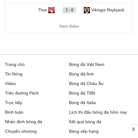
Thun
3 - 0
Vikingur Reykjavik
Benfica
6 - 1
Hearts
Xem thêm
Europa Conference League, Hôm nay - 07/08
Dynamo Kyiv
1 - 0
Qarabag
Trang chủ
Bóng đá Việt Nam
FC Sheriff
1 - 3
St. Gallen
Tin Nóng
Bóng đá Anh
Inter Club d'Escaldes
2 - 0
Flora Tallinn
Video
Bóng đá Châu Âu
Trên đường Pitch
Bóng đá TBN
Debrecen
0 - 3
FC Copenhagen
Trực tiếp
Bóng đá Italia
Zalgiris Vilnius
2 - 5
Hajduk Split
Bình luận
Lịch thi đấu bóng đá hôm nay
Riga FC
1 - 0
Gyori ETO
Nhận định bóng đá
Kết quả bóng đá
X
Chuyển nhượng
Bảng xếp hạng
IFK Gothenburg
0 - 1
Gent