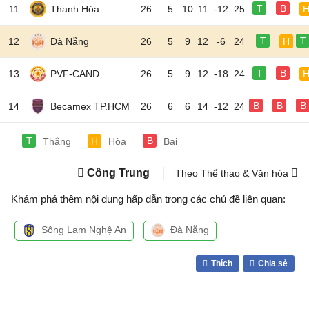
T
B
11
Thanh Hóa
26
5
10
11
-12
25
T
T
12
Đà Nẵng
26
5
9
12
-6
24
H
T
B
13
PVF-CAND
26
5
9
12
-18
24
B
B
B
14
Becamex TP.HCM
26
6
6
14
-12
24
T
B
Thắng
H
Hòa
Bại
Công Trung
Theo Thể thao & Văn hóa
Khám phá thêm nội dung hấp dẫn trong các chủ đề liên quan:
Sông Lam Nghệ An
Đà Nẵng
Thích
Chia sẻ