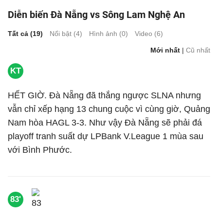
Diễn biến Đà Nẵng vs Sông Lam Nghệ An
Tất cả (
19
)
Nổi bật (
4
)
Hình ảnh (
0
)
Video (
6
)
Mới nhất
|
Cũ nhất
KT
HẾT GIỜ. Đà Nẵng đã thắng ngược SLNA nhưng
vẫn chỉ xếp hạng 13 chung cuộc vì cùng giờ, Quảng
Nam hòa HAGL 3-3. Như vậy Đà Nẵng sẽ phải đá
playoff tranh suất dự LPBank V.League 1 mùa sau
với Bình Phước.
83'