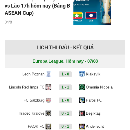
vs Lào 17h hôm nay (Bảng B
ASEAN Cup)
04/8
LỊCH THI ĐẤU - KẾT QUẢ
Europa League, Hôm nay - 07/08
Lech Poznan
1 - 0
Klaksvik
Lincoln Red Imps FC
1 - 1
Omonia Nicosia
FC Salzburg
1 - 0
Pafos FC
Hradec Kralove
0 - 1
Beşiktaş
PAOK FC
0 - 1
Anderlecht