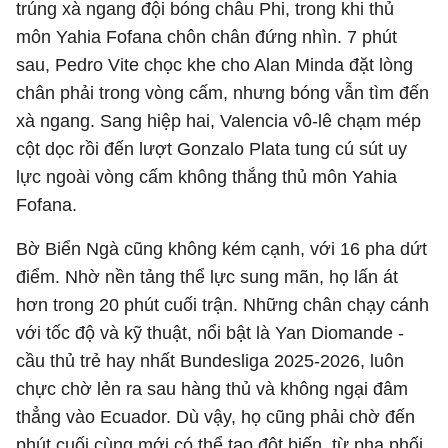
trúng xà ngang đội bóng châu Phi, trong khi thủ
môn Yahia Fofana chôn chân đứng nhìn. 7 phút
sau, Pedro Vite chọc khe cho Alan Minda đặt lòng
chân phải trong vòng cấm, nhưng bóng vẫn tìm đến
xà ngang. Sang hiệp hai, Valencia vô-lê chạm mép
cột dọc rồi đến lượt Gonzalo Plata tung cú sút uy
lực ngoài vòng cấm không thắng thủ môn Yahia
Fofana.
Bờ Biển Ngà cũng không kém cạnh, với 16 pha dứt
điểm. Nhờ nền tảng thể lực sung mãn, họ lấn át
hơn trong 20 phút cuối trận. Những chân chạy cánh
với tốc độ và kỹ thuật, nổi bật là Yan Diomande -
cầu thủ trẻ hay nhất Bundesliga 2025-2026, luôn
chực chờ lẻn ra sau hàng thủ và không ngại đâm
thẳng vào Ecuador. Dù vậy, họ cũng phải chờ đến
phút cuối cùng mới có thể tạo đột biến, từ pha phối