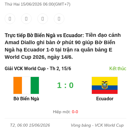
Thứ Hai 15/06/2026 06:00(GMT+7)
Trực tiếp Bờ Biển Ngà vs Ecuador:
Tiền đạo cánh
Amad Diallo ghi bàn ở phút 90 giúp Bờ Biển
Ngà hạ Ecuador 1-0 tại trận ra quân bảng E
World Cup 2026, ngày 14/6.
Giải VCK World Cup - Th 2, 15/6
Kết thúc
1 : 0
Bờ Biển Ngà
Ecuador
Hiệp một:
0-0
T2, 06:00 15/06/2026
Vòng bảng - VCK World Cup