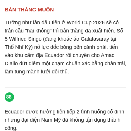
BÀN THẮNG MUỘN
Tưởng như lần đầu tiên ở World Cup 2026 sẽ có
trận cầu "hai không" thì bàn thắng đã xuất hiện. Số
5 Wilfried Singo (đang khoác áo Galatasaray tại
Thổ Nhĩ Kỳ) nỗ lực dốc bóng bên cánh phải, tiến
vào khu cấm địa Ecuador rồi chuyền cho Amad
Diallo dứt điểm một chạm chuẩn xác bằng chân trái,
làm tung mành lưới đối thủ.
88'
Ecuador được hưởng liên tiếp 2 tình huống cố định
nhưng đại diện Nam Mỹ đã không tận dụng thành
công.