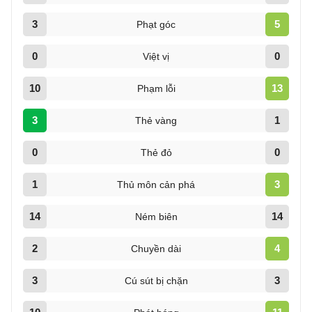
3
5
Phạt góc
0
0
Việt vị
10
13
Phạm lỗi
3
1
Thẻ vàng
0
0
Thẻ đỏ
1
3
Thủ môn cản phá
14
14
Ném biên
2
4
Chuyền dài
3
3
Cú sút bị chặn