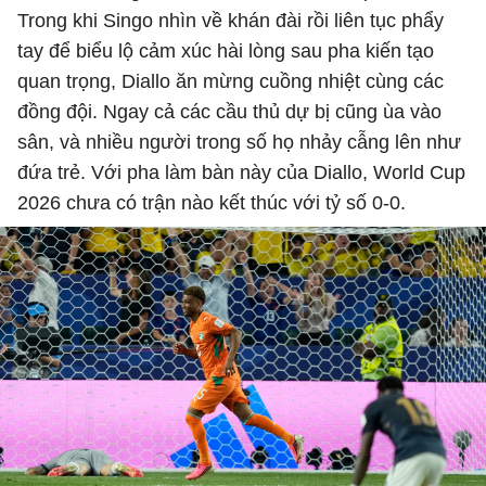
Trong khi Singo nhìn về khán đài rồi liên tục phẩy
tay để biểu lộ cảm xúc hài lòng sau pha kiến tạo
quan trọng, Diallo ăn mừng cuồng nhiệt cùng các
đồng đội. Ngay cả các cầu thủ dự bị cũng ùa vào
sân, và nhiều người trong số họ nhảy cẫng lên như
đứa trẻ. Với pha làm bàn này của Diallo, World Cup
2026 chưa có trận nào kết thúc với tỷ số 0-0.