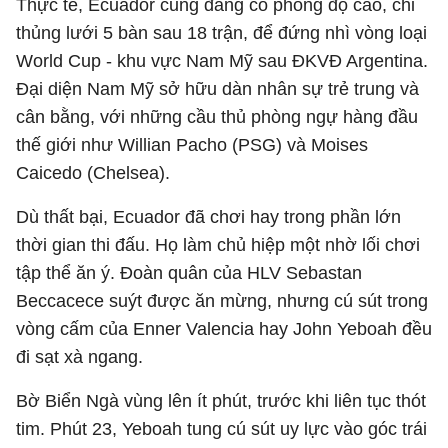
Thực tế, Ecuador cũng đang có phong độ cao, chỉ
thủng lưới 5 bàn sau 18 trận, để đứng nhì vòng loại
World Cup - khu vực Nam Mỹ sau ĐKVĐ Argentina.
Đại diện Nam Mỹ sở hữu dàn nhân sự trẻ trung và
cân bằng, với những cầu thủ phòng ngự hàng đầu
thế giới như Willian Pacho (PSG) và Moises
Caicedo (Chelsea).
Dù thất bại, Ecuador đã chơi hay trong phần lớn
thời gian thi đấu. Họ làm chủ hiệp một nhờ lối chơi
tập thể ăn ý. Đoàn quân của HLV Sebastan
Beccacece suýt được ăn mừng, nhưng cú sút trong
vòng cấm của Enner Valencia hay John Yeboah đều
đi sạt xà ngang.
Bờ Biển Ngà vùng lên ít phút, trước khi liên tục thót
tim. Phút 23, Yeboah tung cú sút uy lực vào góc trái