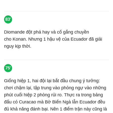
83'
Diomande đột phá hay và cố gắng chuyền
cho Konan. Nhưng 1 hậu vệ của Ecuador đã giải
nguy kịp thời.
75'
Giống hiệp 1, hai đội lại bắt đầu chung ý tưởng:
chơi chậm lại, tập trung vào phòng ngự vào những
phút cuối hiệp 2 phòng rủi ro. Thực ra trong bảng
đấu có Curacao mà Bờ Biển Ngà lẫn Ecuador đều
đủ khả năng đánh bại. Nên 1 điểm trận này cũng là