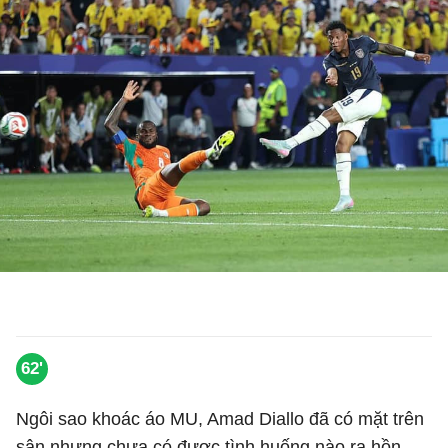
62'
Ngôi sao khoác áo MU, Amad Diallo đã có mặt trên
sân nhưng chưa có được tình huống nào ra hồn.