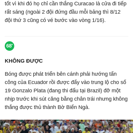
tốt vì khi đó họ chỉ cần thắng Curacao là cửa đi tiếp
rất sáng (ngoài 2 đội đứng đầu mỗi bảng thì 8/12
đội thứ 3 cũng có vé bước vào vòng 1/16).
68'
KHÔNG ĐƯỢC
Bóng được phát triển bên cánh phải hướng tấn
công của Ecuador rồi được đẩy vào trung lộ cho số
19 Gonzalo Plata (đang thi đấu tại Brazil) đỡ một
nhịp trước khi sút căng bằng chân trái nhưng không
thắng được thủ thành Bờ Biển Ngà.