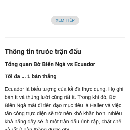
XEM TIẾP
Thông tin trước trận đấu
Tổng quan Bờ Biển Ngà vs Ecuador
Tối đa ... 1 bàn thắng
Ecuador là biểu tượng của lối đá thực dụng. Họ ghi
bàn ít và thủng lưới cũng rất ít. Trong khi đó, Bờ
Biển Ngà mất đi tiền đạo mục tiêu là Haller và việc
tấn công trực diện sẽ trở nên khó khăn hơn. Nhiều
khả năng đây sẽ là một trận đấu rình rập, chặt chẽ
và rất ít bàn thắng được ghi.