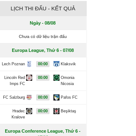
LỊCH THI ĐẤU - KẾT QUẢ
Ngày - 08/08
Chưa có dữ liệu trận đấu
Europa League, Thứ 6 - 07/08
Lech Poznan
00:00
Klaksvik
Lincoln Red
00:00
Omonia
Imps FC
Nicosia
FC Salzburg
00:00
Pafos FC
Hradec
00:00
Beşiktaş
Kralove
Europa Conference League, Thứ 6 -