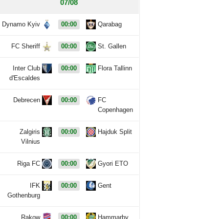
07/08
Dynamo Kyiv
00:00
Qarabag
FC Sheriff
00:00
St. Gallen
Inter Club
00:00
Flora Tallinn
d'Escaldes
Debrecen
00:00
FC
Copenhagen
Zalgiris
00:00
Hajduk Split
Vilnius
Riga FC
00:00
Gyori ETO
IFK
00:00
Gent
Gothenburg
Rakow
00:00
Hammarby