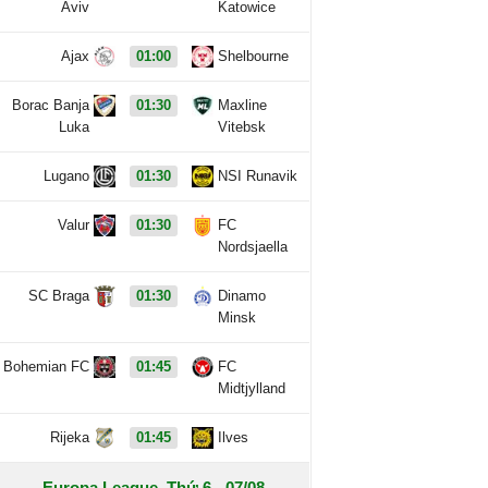
Aviv
Katowice
Ajax
01:00
Shelbourne
Borac Banja
01:30
Maxline
Luka
Vitebsk
Lugano
01:30
NSI Runavik
Valur
01:30
FC
Nordsjaella
SC Braga
01:30
Dinamo
Minsk
Bohemian FC
01:45
FC
Midtjylland
Rijeka
01:45
Ilves
Europa League, Thứ 6 - 07/08