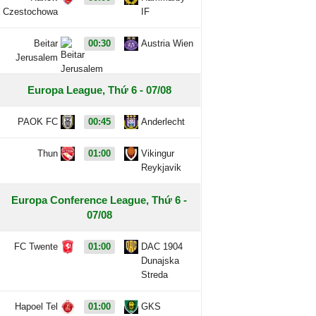
Czestochowa
IF
Beitar
00:30
Austria Wien
Jerusalem
Europa League, Thứ 6 - 07/08
PAOK FC
00:45
Anderlecht
Thun
01:00
Vikingur
Reykjavik
Europa Conference League, Thứ 6 -
07/08
FC Twente
01:00
DAC 1904
Dunajska
Streda
Hapoel Tel
01:00
GKS