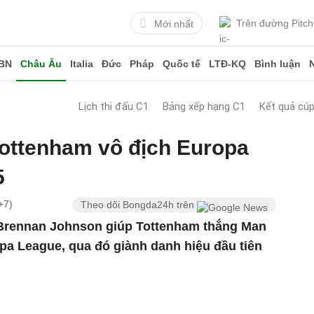
Trên đường Pitch
Mới nhất
BN
Châu Âu
Italia
Đức
Pháp
Quốc tế
LTĐ-KQ
Bình luận
Lịch thi đấu C1
Bảng xếp hạng C1
Kết quả cú
Tottenham vô địch Europa
5
+7)
Theo dõi Bongda24h trên
 Brennan Johnson giúp Tottenham thắng Man
pa League, qua đó giành danh hiệu đầu tiên