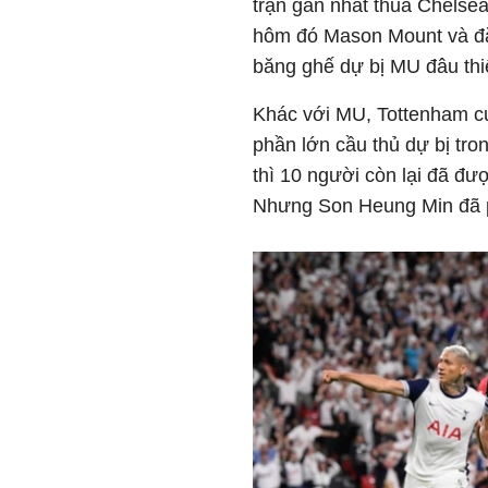
trận gần nhất thua Chelse
hôm đó Mason Mount và đ
băng ghế dự bị MU đâu thi
Khác với MU, Tottenham cu
phần lớn cầu thủ dự bị tron
thì 10 người còn lại đã đư
Nhưng Son Heung Min đã p