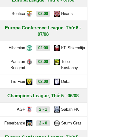
Benfica
02:00
Hearts
Europa Conference League, Thứ 6 -
07/08
Hibernian
02:00
KF Shkendija
Partizan
02:00
Tobol
Beograd
Kostanay
Tre Fiori
02:00
Drita
Champions League, Thứ 5 - 06/08
AGF
2 - 1
Sabah FK
Fenerbahçe
2 - 0
Sturm Graz