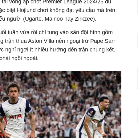
a tại vòng áp chót Premier League 2024/25 dù
ặc biệt
Hojlund chơi không đạt yêu cầu mà trên
ếu người (Ugarte, Mainoo hay Zirkzee).
ối tuần vừa rồi chỉ tung vào sân đội hình gồm
g trận thua Aston Villa nên ngoại trừ Pape Sarr
ợc nghỉ ngơi ít nhiều hướng đến trận chung kết.
hải ngồi ngoài.