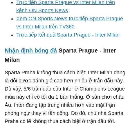
Trực tiếp Sparta Prague vs Inter Milan trên
kênh ON Sports News
Xem ON Sports News trực tiếp Sparta Prague
vs Inter Milan trên TV360
Trực tiếp kết quả Sparta Prague - Inter Milan
Nhận định bóng đá
Sparta Prague - Inter
Milan
Sparta Praha không thua cách biệt: Inter Milan đang
là đội được đánh giá cao hơn nhiều ở trận đấu này.
Dù vậy, 5/6 trận đấu của Inter ở Champions League
mùa này chỉ có tối đa 1 bàn thắng. Ở sân chơi châu
Âu, Inter đang tập trung nhiều hơn vào mặt trận
phòng ngự thay vì tấn công. Do đó, chủ nhà Sparta
Praha có lẽ không thua cách biệt ở trận đấu tới.