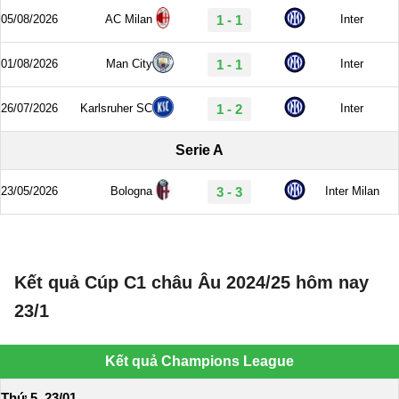
Kết quả Cúp C1 châu Âu 2024/25 hôm nay
23/1