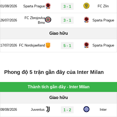
Phong độ 5 trận gần đây của Inter Milan