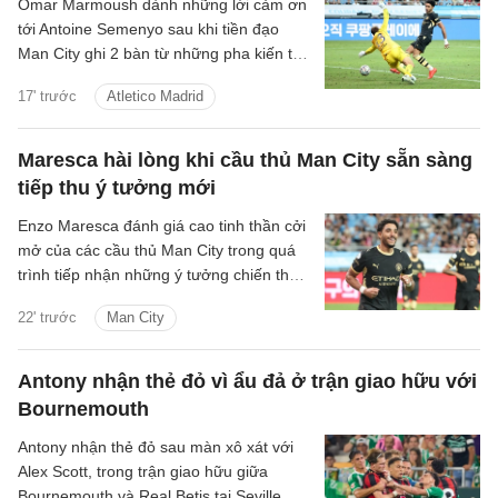
Omar Marmoush dành những lời cảm ơn
tới Antoine Semenyo sau khi tiền đạo
Man City ghi 2 bàn từ những pha kiến tạo
của người đồng đội trong chiến thắng 3-1
17' trước
Atletico Madrid
trước Atletico Madrid.
Maresca hài lòng khi cầu thủ Man City sẵn sàng
tiếp thu ý tưởng mới
Enzo Maresca đánh giá cao tinh thần cởi
mở của các cầu thủ Man City trong quá
trình tiếp nhận những ý tưởng chiến thuật
mới dưới thời ông, sau khi kế nhiệm Pep
22' trước
Man City
Guardiola.
Antony nhận thẻ đỏ vì ẩu đả ở trận giao hữu với
Bournemouth
Antony nhận thẻ đỏ sau màn xô xát với
Alex Scott, trong trận giao hữu giữa
Bournemouth và Real Betis tại Seville.