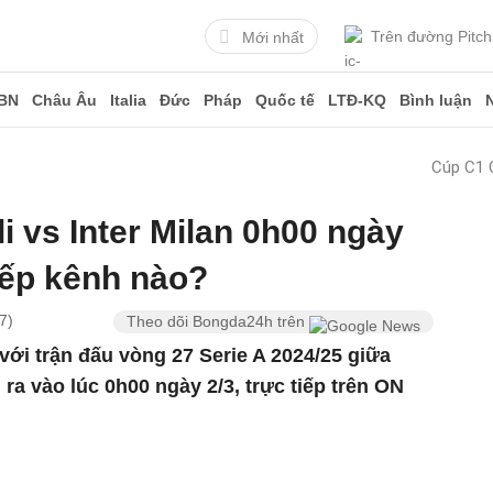
Trên đường Pitch
Mới nhất
BN
Châu Âu
Italia
Đức
Pháp
Quốc tế
LTĐ-KQ
Bình luận
Cúp C1 
i vs Inter Milan 0h00 ngày
tiếp kênh nào?
7)
Theo dõi Bongda24h trên
ới trận đấu vòng 27 Serie A 2024/25 giữa
n ra vào lúc 0h00 ngày 2/3, trực tiếp trên ON