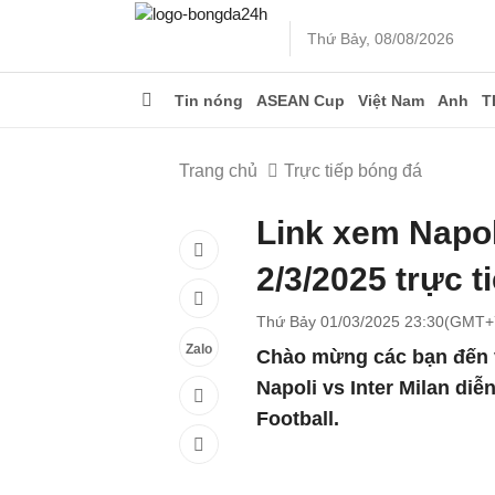
Thứ Bảy, 08/08/2026
Tin nóng
ASEAN Cup
Việt Nam
Anh
T
Trang chủ
Trực tiếp bóng đá
Link xem Napol
2/3/2025 trực 
Thứ Bảy 01/03/2025 23:30(GMT+
Zalo
Chào mừng các bạn đến v
Napoli vs Inter Milan diễ
Football.