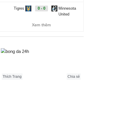
Tigres
0 - 0
Minnesota
United
Xem thêm
Vancouver
1 - 3
FC Juarez
Whitecaps
Carabao Cup, Hôm nay - 08/08
Bongda24h.vn
Cambridge
2 - 1
Barnet
United
Thích Trang
Chia sẻ
QPR
1 - 1
Millwall
AFC
1 - 1
Newport
Wimbledon
County
Barnsley
1 - 1
Wigan
Athletic
Bradford City
2 - 0
Rochdale