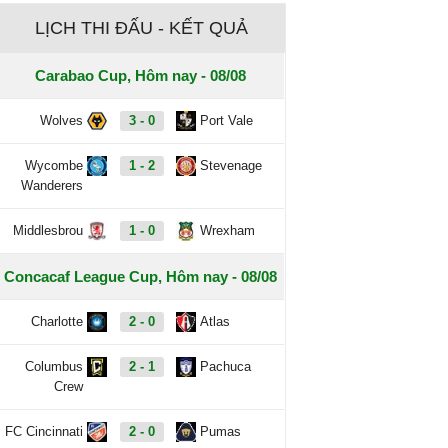
LỊCH THI ĐẤU - KẾT QUẢ
Carabao Cup, Hôm nay - 08/08
Wolves
3 - 0
Port Vale
Wycombe
1 - 2
Stevenage
Wanderers
Middlesbrou
1 - 0
Wrexham
Concacaf League Cup, Hôm nay - 08/08
Charlotte
2 - 0
Atlas
Columbus
2 - 1
Pachuca
Crew
FC Cincinnati
2 - 0
Pumas