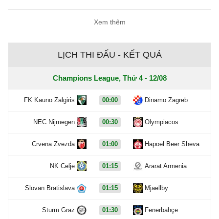
Xem thêm
LỊCH THI ĐẤU - KẾT QUẢ
Champions League, Thứ 4 - 12/08
FK Kauno Zalgiris
00:00
Dinamo Zagreb
NEC Nijmegen
00:30
Olympiacos
Crvena Zvezda
01:00
Hapoel Beer Sheva
NK Celje
01:15
Ararat Armenia
Slovan Bratislava
01:15
Mjaellby
Sturm Graz
01:30
Fenerbahçe