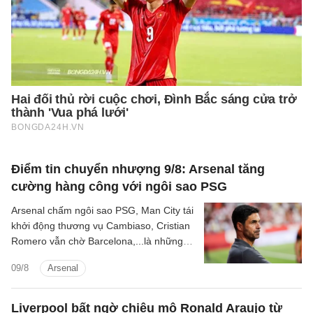
Điểm tin chuyển nhượng 9/8: Arsenal tăng
cường hàng công với ngôi sao PSG
Arsenal chấm ngôi sao PSG, Man City tái
khởi động thương vụ Cambiaso, Cristian
Romero vẫn chờ Barcelona,...là những
tin tức bóng đá nổi bật trong điểm tin
09/8
Arsenal
bóng đá sáng 9/8.
Liverpool bất ngờ chiêu mộ Ronald Araujo từ