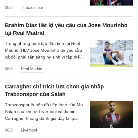
cho thương vụ chuyển đến Thổ Nhĩ Kỳ.
06/8
Trabzonspor
Brahim Diaz tiết lộ yêu cầu của Jose Mourinho
tại Real Madrid
Trong những buổi tập đầu tiên tại Real
Madrid, HLV Jose Mourinho đã yêu cầu
cả đội phải sẵn sàng hy sinh vì tập thể
cũng như chơi cường độ cao.
06/8
Real Madrid
Carragher chỉ trích lựa chọn gia nhập
Trabzonspor của Salah
Trabzonspor là bến đỗ tiếp theo của Mo
Salah sau khi rời Liverpool và Jamie
Carragher không đánh giá đây là lựa
chọn hợp lý bởi Salah vẫn còn quá giỏi.
06/8
Liverpool