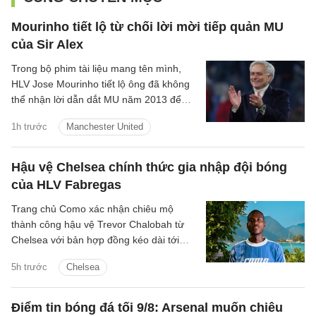
Mourinho tiết lộ từ chối lời mời tiếp quản MU
của Sir Alex
Trong bộ phim tài liệu mang tên mình,
HLV Jose Mourinho tiết lộ ông đã không
thể nhận lời dẫn dắt MU năm 2013 để
dẫn dắt Chelsea lần thứ hai.
1h trước
Manchester United
Hậu vệ Chelsea chính thức gia nhập đội bóng
của HLV Fabregas
Trang chủ Como xác nhận chiêu mộ
thành công hậu vệ Trevor Chalobah từ
Chelsea với bản hợp đồng kéo dài tới
năm 2031.
5h trước
Chelsea
Điểm tin bóng đá tối 9/8: Arsenal muốn chiêu