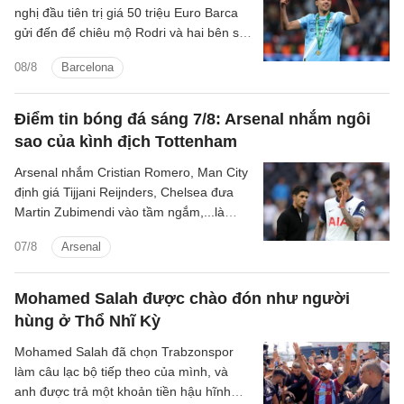
nghị đầu tiên trị giá 50 triệu Euro Barca
gửi đến để chiêu mộ Rodri và hai bên sẽ
tiếp tục đàm phán những ngày tới.
08/8
Barcelona
Điểm tin bóng đá sáng 7/8: Arsenal nhắm ngôi
sao của kình địch Tottenham
Arsenal nhắm Cristian Romero, Man City
định giá Tijjani Reijnders, Chelsea đưa
Martin Zubimendi vào tầm ngắm,...là
những tin tức bóng đá nổi bật trong Điểm
07/8
Arsenal
tin bóng đá sáng 7/8.
Mohamed Salah được chào đón như người
hùng ở Thổ Nhĩ Kỳ
Mohamed Salah đã chọn Trabzonspor
làm câu lạc bộ tiếp theo của mình, và
anh được trả một khoản tiền hậu hĩnh