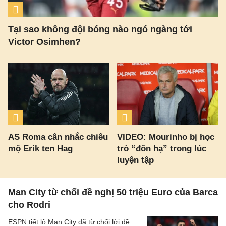
Tại sao không đội bóng nào ngó ngàng tới
Victor Osimhen?
AS Roma cân nhắc chiêu
VIDEO: Mourinho bị học
mộ Erik ten Hag
trò “đốn hạ” trong lúc
luyện tập
Man City từ chối đề nghị 50 triệu Euro của Barca
cho Rodri
ESPN tiết lộ Man City đã từ chối lời đề