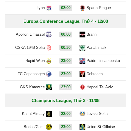
Lyon
02:00
Sparta Prague
Europa Conference League, Thứ 4 - 12/08
Apollon Limassol
00:00
Brann
CSKA 1948 Sofia
00:30
Panathinaik
Rapid Wien
23:00
Paide Linnameesko
FC Copenhagen
23:00
Debrecen
GKS Katowice
23:00
Hapoel Tel Aviv
Champions League, Thứ 3 - 11/08
Kairat Almaty
22:00
Levski Sofia
Bodoe/Glimt
23:00
Union St.Gilloise