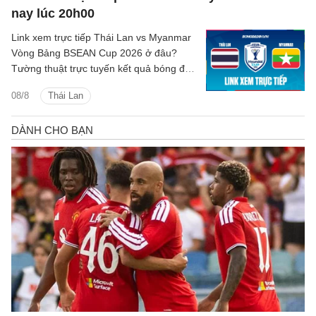
nay lúc 20h00
Link xem trực tiếp Thái Lan vs Myanmar
Vòng Bảng BSEAN Cup 2026 ở đâu?
Tường thuật trực tuyến kết quả bóng đá
Thái Lan vs Myanmar trên kênh phát
08/8
Thái Lan
sóng nào?