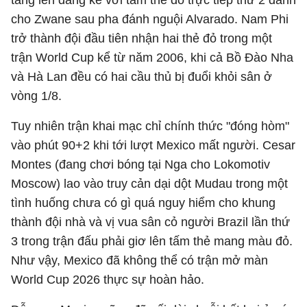
tăng lên đáng kể với tấm thẻ đỏ trực tiếp thứ 2 dành
cho Zwane sau pha đánh nguội Alvarado. Nam Phi
trở thành đội đầu tiên nhận hai thẻ đỏ trong một
trận World Cup kể từ năm 2006, khi cả Bồ Đào Nha
và Hà Lan đều có hai cầu thủ bị đuổi khỏi sân ở
vòng 1/8.
Tuy nhiên trận khai mạc chỉ chính thức "đóng hòm"
vào phút 90+2 khi tới lượt Mexico mất người. Cesar
Montes (đang chơi bóng tại Nga cho Lokomotiv
Moscow) lao vào truy cản dại dột Mudau trong một
tình huống chưa có gì quá nguy hiểm cho khung
thành đội nhà và vị vua sân cỏ người Brazil lần thứ
3 trong trận đấu phải giơ lên tấm thẻ mang màu đỏ.
Như vậy, Mexico đã không thể có trận mở màn
World Cup 2026 thực sự hoàn hảo.