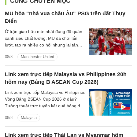
CÙNG CHUYÊN MỤC
MU hòa "nhà vua châu Âu" PSG trên đất Thụy
Điển
Ở trận giao hữu mới nhất đụng độ quân
xanh siêu chất lượng, MU đã chơi lấn
lướt, tạo ra nhiều cơ hội nhưng lại tận
dụng không tốt nên đành chấp nhận kết
08/8
Manchester United
quả hòa.
Link xem trực tiếp Malaysia vs Philippines 20h
hôm nay (Bảng B ASEAN Cup 2026)
Link xem trực tiếp Malaysia vs Philippines
Vòng Bảng BSEAN Cup 2026 ở đâu?
Tường thuật trực tuyến kết quả bóng đá
Malaysia vs Philippines trên kênh phát
08/8
Malaysia
sóng nào?
Link xem trực tiếp Thái Lan vs Myanmar hôm