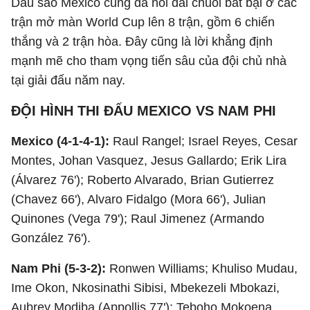
Dẫu sao Mexico cũng đã nối dài chuỗi bất bại ở các
trận mở màn World Cup lên 8 trận, gồm 6 chiến
thắng và 2 trận hòa. Đây cũng là lời khẳng định
mạnh mẽ cho tham vọng tiến sâu của đội chủ nhà
tại giải đấu năm nay.
ĐỘI HÌNH THI ĐẤU MEXICO VS NAM PHI
Mexico (4-1-4-1):
Raul Rangel; Israel Reyes, Cesar
Montes, Johan Vasquez, Jesus Gallardo; Erik Lira
(Álvarez 76'); Roberto Alvarado, Brian Gutierrez
(Chavez 66'), Alvaro Fidalgo (Mora 66'), Julian
Quinones (Vega 79'); Raul Jimenez (Armando
González 76').
Nam Phi (5-3-2):
Ronwen Williams; Khuliso Mudau,
Ime Okon, Nkosinathi Sibisi, Mbekezeli Mbokazi,
Aubrey Modiba (Appollis 77'); Teboho Mokoena,