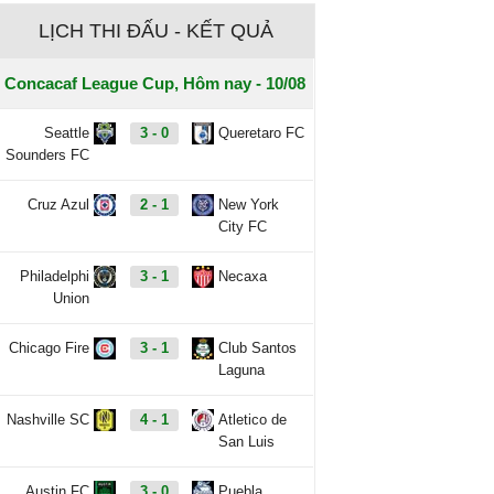
LỊCH THI ĐẤU - KẾT QUẢ
Concacaf League Cup, Hôm nay - 10/08
Seattle
3 - 0
Queretaro FC
Sounders FC
Cruz Azul
2 - 1
New York
City FC
Philadelphi
3 - 1
Necaxa
Union
Chicago Fire
3 - 1
Club Santos
Laguna
Nashville SC
4 - 1
Atletico de
San Luis
Austin FC
3 - 0
Puebla