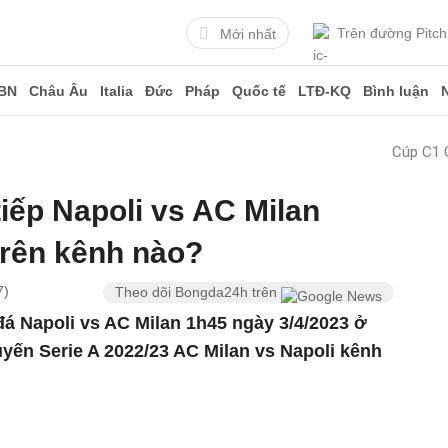
Trên đường Pitch
Mới nhất
BN
Châu Âu
Italia
Đức
Pháp
Quốc tế
LTĐ-KQ
Bình luận
Cúp C1 
tiếp Napoli vs AC Milan
trên kênh nào?
7)
Theo dõi Bongda24h trên
đá Napoli vs AC Milan 1h45 ngày 3/4/2023 ở
yến Serie A 2022/23 AC Milan vs Napoli kênh