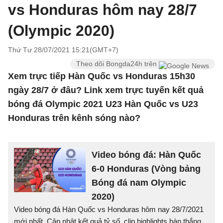
vs Honduras hôm nay 28/7
(Olympic 2020)
Thứ Tư 28/07/2021 15:21(GMT+7)
Theo dõi Bongda24h trên
Xem trực tiếp Hàn Quốc vs Honduras 15h30
ngày 28/7 ở đâu? Link xem trực tuyến kết quả
bóng đá Olympic 2021 U23 Hàn Quốc vs U23
Honduras trên kênh sóng nào?
Video bóng đá: Hàn Quốc
6-0 Honduras (Vòng bảng
Bóng đá nam Olympic
2020)
Video bóng đá Hàn Quốc vs Honduras hôm nay 28/7/2021
mới nhất. Cập nhật kết quả tỷ số, clip highlights bàn thắng