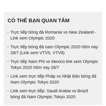
CÓ THỂ BẠN QUAN TÂM
Trực tiếp bóng đá Romania vs New Zealand -
Link xem Olympic 2020
Trực tiếp bóng đá nam Olympic 2020 hôm nay
28/7 (Link xem VTV5, VTV9)
Trực tiếp Nam Phi vs Mexico link xem Olympic
Tokyo 2020 hôm nay 28/7
Link xem trực tiếp Pháp vs Nhật Bản bóng đá
Nam Olympic Tokyo 2020
Link xem trực tiếp: Saudi Arabia vs Brazil
bóng đá Nam Olympic Tokyo 2020