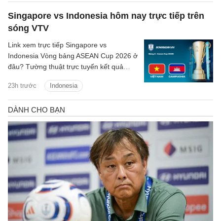
Singapore vs Indonesia hôm nay trực tiếp trên
sóng VTV
Link xem trực tiếp Singapore vs
Indonesia Vòng bảng ASEAN Cup 2026 ở
đâu? Tường thuật trực tuyến kết quả
bóng đá Singapore vs Indonesia trên
23h trước
Indonesia
kênh phát sóng nào?