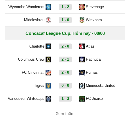
Wycombe Wanderers
1 - 2
Stevenage
Middlesbrou
1 - 0
Wrexham
Concacaf League Cup, Hôm nay - 08/08
Charlotte
2 - 0
Atlas
Columbus Crew
2 - 1
Pachuca
FC Cincinnati
2 - 0
Pumas
Tigres
0 - 0
Minnesota United
Vancouver Whitecaps
1 - 3
FC Juarez
Carabao Cup, Hôm nay - 08/08
Xem thêm
Cambridge United
19:00
Barnet