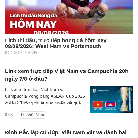
Link xem trực tiếp Việt Nam vs Campuchia 20h
ngày 7/8 ở đâu?
Link xem trực tiếp Việt Nam vs
Campuchia Vòng bảng ASEAN Cup 2026
ở đâu? Tường thuật trực tuyến kết quả
bóng đá Việt Nam vs Campuchia trên
07/8
ĐT Việt Nam
kênh phát sóng nào?
Đình Bắc lập cú đúp, Việt Nam vất vả đánh bại