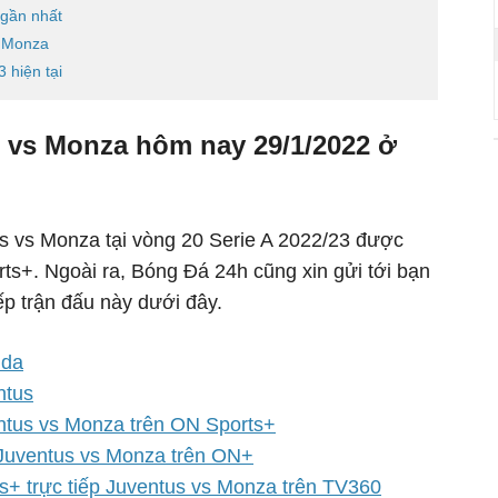
 gần nhất
a Monza
 hiện tại
 vs Monza hôm nay 29/1/2022 ở
s vs Monza tại vòng 20 Serie A 2022/23 được
rts+. Ngoài ra, Bóng Đá 24h cũng xin gửi tới bạn
ếp trận đấu này dưới đây.
 da
ntus
entus vs Monza trên ON Sports+
 Juventus vs Monza trên ON+
+ trực tiếp Juventus vs Monza trên TV360