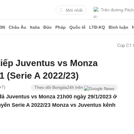
Trên đường Pitch
Mới nhất
BN
Châu Âu
Italia
Đức
Pháp
Quốc tế
LTĐ-KQ
Bình luận
Cúp C1 
tiếp Juventus vs Monza
1 (Serie A 2022/23)
+7)
Theo dõi Bongda24h trên
 đá Juventus vs Monza 21h00 ngày 29/1/2023 ở
uyến Serie A 2022/23 Monza vs Juventus kênh