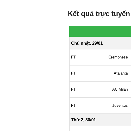
Kết quả trực tuyến