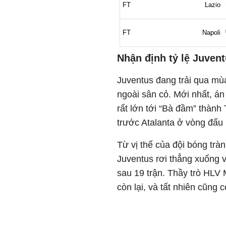
Nhận định tỷ lệ Juven
Juventus đang trải qua mùa
ngoài sân cỏ. Mới nhất, án
rất lớn tới “Bà đầm” thành 
trước Atalanta ở vòng đấu
Từ vị thế của đội bóng tr
Juventus rơi thẳng xuống v
sau 19 trận. Thầy trò HLV 
còn lại, và tất nhiên cũng 