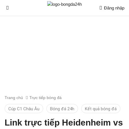
Đăng nhập
Trang chủ
Trực tiếp bóng đá
Cúp C1 Châu Âu
Bóng đá 24h
Kết quả bóng đá
Link trực tiếp Heidenheim vs