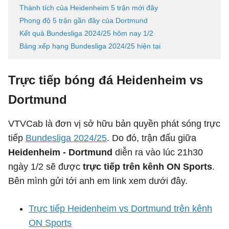
Thành tích của Heidenheim 5 trận mới đây
Phong độ 5 trận gần đây của Dortmund
Kết quả Bundesliga 2024/25 hôm nay 1/2
Bảng xếp hạng Bundesliga 2024/25 hiện tại
Trực tiếp bóng đá Heidenheim vs
Dortmund
VTVCab là đơn vị sở hữu bản quyền phát sóng trực
tiếp
Bundesliga 2024/25
. Do đó, trận đấu giữa
Heidenheim - Dortmund
diễn ra vào lúc 21h30
ngày 1/2 sẽ được
trực tiếp trên kênh ON Sports
.
Bên mình gửi tới anh em link xem dưới đây.
Trực tiếp Heidenheim vs Dortmund trên kênh
ON Sports