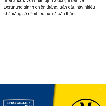
nhất 3 bàn. Với nhận định 2 đội ghi bàn và
Dortmund giành chiến thắng, trận đấu này nhiều
khả năng sẽ có nhiều hơn 2 bàn thắng.