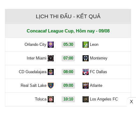
LỊCH THI ĐẤU - KẾT QUẢ
Concacaf League Cup, Hôm nay - 09/08
Orlando City
05:30
Leon
Inter Miami
07:00
Monterrey
CD Guadalajara
08:00
FC Dallas
Real Salt Lake
09:00
Atlante
Toluca
10:10
Los Angeles FC
X
Carabao Cup, Hôm nay - 09/08
Mansfield Town
22:00
Sheffield United