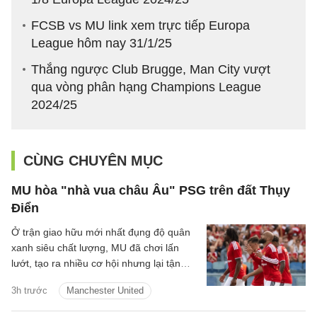
FCSB vs MU link xem trực tiếp Europa
League hôm nay 31/1/25
Thắng ngược Club Brugge, Man City vượt
qua vòng phân hạng Champions League
2024/25
CÙNG CHUYÊN MỤC
MU hòa "nhà vua châu Âu" PSG trên đất Thụy
Điển
Ở trận giao hữu mới nhất đụng độ quân
xanh siêu chất lượng, MU đã chơi lấn
lướt, tạo ra nhiều cơ hội nhưng lại tận
dụng không tốt nên đành chấp nhận kết
3h trước
Manchester United
quả hòa.