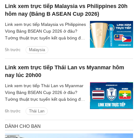
Link xem trực tiếp Malaysia vs Philippines 20h
hôm nay (Bảng B ASEAN Cup 2026)
Link xem trực tiếp Malaysia vs Philippines
Vòng Bảng BSEAN Cup 2026 ở đâu?
Tường thuật trực tuyến kết quả bóng đá
Malaysia vs Philippines trên kênh phát
5h trước
Malaysia
sóng nào?
Link xem trực tiếp Thái Lan vs Myanmar hôm
nay lúc 20h00
Link xem trực tiếp Thái Lan vs Myanmar
Vòng Bảng BSEAN Cup 2026 ở đâu?
Tường thuật trực tuyến kết quả bóng đá
Thái Lan vs Myanmar trên kênh phát
6h trước
Thái Lan
sóng nào?