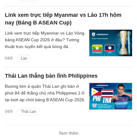
Link xem trực tiếp Myanmar vs Lào 17h hôm
nay (Bảng B ASEAN Cup)
Link xem trực tiếp Myanmar vs Lào Vòng
bảng ASEAN Cup 2026 ở đâu? Tường
thuật trực tuyến kết quả bóng đá
Myanmar vs Lào trên kênh phát sóng
04/8
Lào
nào?
Thái Lan thắng bản lĩnh Philippines
Đương kim á quân Thái Lan ghi bàn ở
phút 84 để thắng chủ nhà Philippines 1-0
tại lượt áp chót bảng B ASEAN Cup 2026.
04/8
Thái Lan
Xem thêm