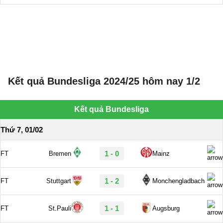
Kết quả Bundesliga 2024/25 hôm nay 1/2