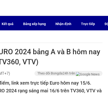
Kết quả
Bảng xếp hạng
Nhận định
Trực tiếp
Độ
EURO 2024 bảng A và B hôm nay
 TV360, VTV)
GMT+7)
Theo dõi Bongda24h trên
 điểm, link xem trực tiếp Euro hôm nay 15/6.
O 2024 rạng sáng mai 16/6 trên TV360, VTV và