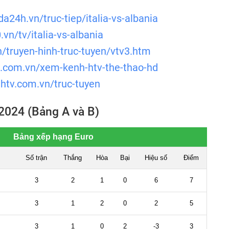
da24h.vn/truc-tiep/italia-vs-albania
.vn/tv/italia-vs-albania
vn/truyen-hinh-truc-tuyen/vtv3.htm
s.com.vn/xem-kenh-htv-the-thao-hd
htv.com.vn/truc-tuyen
2024 (Bảng A và B)