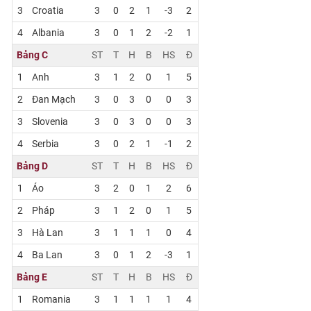
3
Croatia
3
0
2
1
-3
2
4
Albania
3
0
1
2
-2
1
Bảng C
ST
T
H
B
HS
Đ
1
Anh
3
1
2
0
1
5
2
Đan Mạch
3
0
3
0
0
3
3
Slovenia
3
0
3
0
0
3
4
Serbia
3
0
2
1
-1
2
Bảng D
ST
T
H
B
HS
Đ
1
Áo
3
2
0
1
2
6
2
Pháp
3
1
2
0
1
5
3
Hà Lan
3
1
1
1
0
4
4
Ba Lan
3
0
1
2
-3
1
Bảng E
ST
T
H
B
HS
Đ
1
Romania
3
1
1
1
1
4