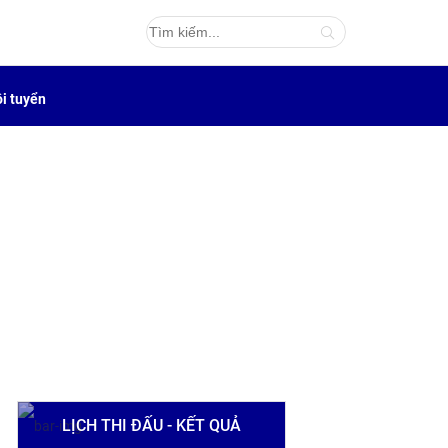
i tuyển
LỊCH THI ĐẤU - KẾT QUẢ