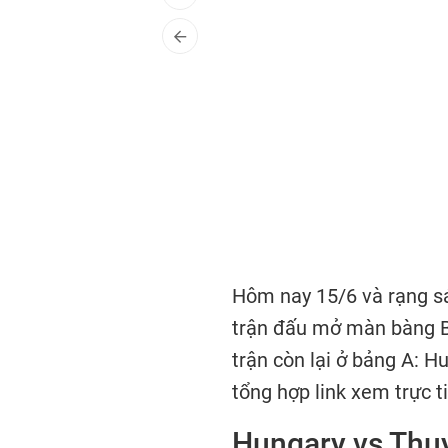
Hôm nay 15/6 và rạng s
trận đấu mở màn bàng B: 
trận còn lại ở bảng A: H
tổng hợp link xem trực t
Hungary vs Thụy