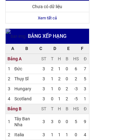
Chưa có dữ liệu
Xem tất cả
BẢNG XẾP HẠNG
A
B
C
D
E
F
Bảng A
ST
T
H
B
HS
Đ
1
Đức
3
2
1
0
6
7
2
Thụy Sĩ
3
1
2
0
2
5
3
Hungary
3
1
0
2
-3
3
4
Scotland
3
0
1
2
-5
1
Bảng B
ST
T
H
B
HS
Đ
Tây Ban
1
3
3
0
0
5
9
Nha
2
Italia
3
1
1
1
0
4