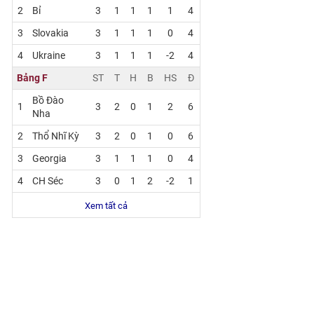
2
Bỉ
3
1
1
1
1
4
3
Slovakia
3
1
1
1
0
4
4
Ukraine
3
1
1
1
-2
4
Bảng F
ST
T
H
B
HS
Đ
Bồ Đào
1
3
2
0
1
2
6
Nha
2
Thổ Nhĩ Kỳ
3
2
0
1
0
6
3
Georgia
3
1
1
1
0
4
4
CH Séc
3
0
1
2
-2
1
Xem tất cả