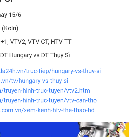
nay 15/6
 (Köln)
0+1, VTV2, VTV CT, HTV TT
: ĐT Hungary vs ĐT Thụy Sĩ
da24h.vn/truc-tiep/hungary-vs-thuy-si
0.vn/tv/hungary-vs-thuy-si
vn/truyen-hinh-truc-tuyen/vtv2.htm
vn/truyen-hinh-truc-tuyen/vtv-can-tho
s.com.vn/xem-kenh-htv-the-thao-hd