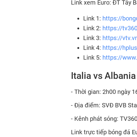
Link xem Euro: ĐT Tây B
Link 1:
https://bong
Link 2:
https://tv36
Link 3:
https://vtv.
Link 4:
https://hplu
Link 5:
https://www.
Italia vs Albania
- Thời gian: 2h00 ngày 1
- Địa điểm: SVĐ BVB St
- Kênh phát sóng: TV36
Link trực tiếp bóng đá E