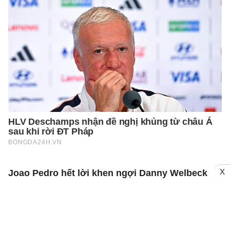
X
Joao Pedro hết lời khen ngợi Danny Welbeck
Joao Pedro đã hết lời ca ngợi tân binh
Danny Welbeck của Chelsea, và tiết lộ
cách anh sẽ giúp đỡ The Blues cả trong
và ngoài sân cỏ.