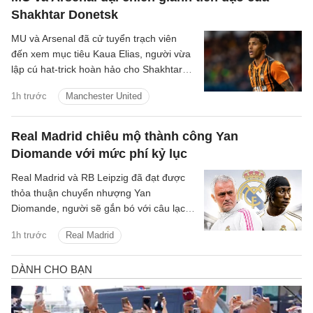
Shakhtar Donetsk
MU và Arsenal đã cử tuyển trạch viên
đến xem mục tiêu Kaua Elias, người vừa
lập cú hat-trick hoàn hảo cho Shakhtar
Donetsk.
1h trước
Manchester United
Real Madrid chiêu mộ thành công Yan
Diomande với mức phí kỷ lục
Real Madrid và RB Leipzig đã đạt được
thỏa thuận chuyển nhượng Yan
Diomande, người sẽ gắn bó với câu lạc
bộ trong 7 mùa giải tiếp theo, cho đến
1h trước
Real Madrid
ngày 30 tháng 6 năm 2033.