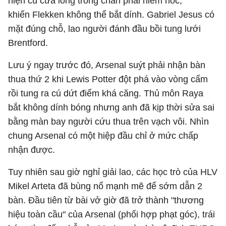
hiện cú cứa lòng trong chân phải hiểm hóc,
khiến
Flekken không thể bắt dính. Gabriel Jesus có
mặt đúng chỗ, lao người đánh đầu bồi tung lưới
Brentford.
Lưu ý ngay trước đó, Arsenal suýt phải nhận bàn
thua thứ 2 khi Lewis Potter đột phá vào vòng cấm
rồi tung ra cú dứt điểm khá căng. Thủ môn Raya
bắt không dính bóng nhưng anh đã kịp thời sửa sai
bằng màn bay người cứu thua trên vạch vôi. Nhìn
chung Arsenal có một hiệp đầu chỉ ở mức chấp
nhận được.
Tuy nhiên sau giờ nghỉ giải lao, các học trò của HLV
Mikel Arteta đã bùng nổ mạnh mẽ để sớm dẫn 2
bàn. Đầu tiên từ bài vở giờ đã trở thành "thương
hiệu toàn cầu" của Arsenal (phối hợp phạt góc), trái