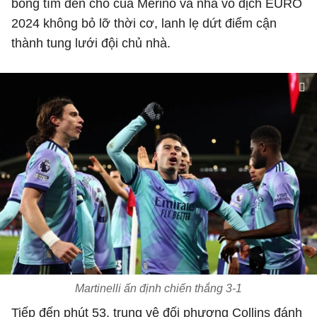
bóng tìm đến chỗ của Merino và nhà vô địch EURO
2024 không bỏ lỡ thời cơ, lanh lẹ dứt điểm cận
thành tung lưới đội chủ nhà.
Martinelli ấn định chiến thắng 3-1
Tiếp đến phút 53, trung vệ đối phương
Collins đánh