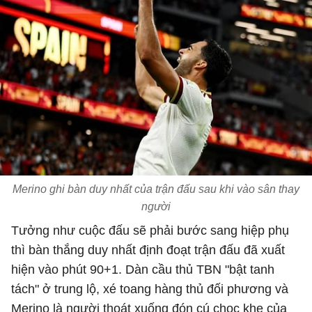
Merino ghi bàn duy nhất của trận đấu sau khi vào sân thay
người
Tưởng như cuộc đấu sẽ phải bước sang hiệp phụ
thì bàn thắng duy nhất định đoạt trận đấu đã xuất
hiện vào phút 90+1. Dàn cầu thủ TBN "bật tanh
tách" ở trung lộ, xé toang hàng thủ đối phương và
Merino là người thoát xuống đón cú chọc khe của