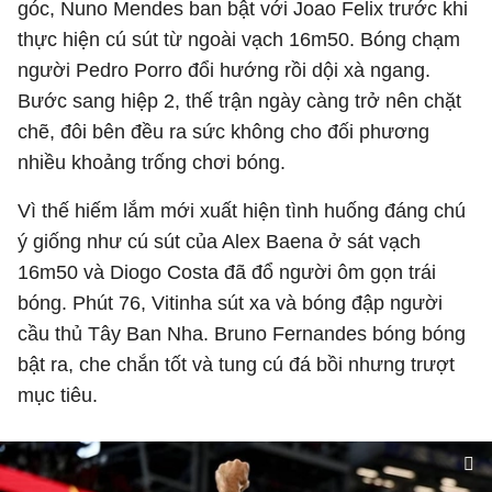
góc, Nuno Mendes ban bật với Joao Felix trước khi
thực hiện cú sút từ ngoài vạch 16m50. Bóng chạm
người Pedro Porro đổi hướng rồi dội xà ngang.
Bước sang hiệp 2, thế trận ngày càng trở nên chặt
chẽ, đôi bên đều ra sức không cho đối phương
nhiều khoảng trống chơi bóng.
Vì thế hiếm lắm mới xuất hiện tình huống đáng chú
ý giống như cú sút của Alex Baena ở sát vạch
16m50 và Diogo Costa đã đổ người ôm gọn trái
bóng. Phút 76, Vitinha sút xa và bóng đập người
cầu thủ Tây Ban Nha. Bruno Fernandes bóng bóng
bật ra, che chắn tốt và tung cú đá bồi nhưng trượt
mục tiêu.