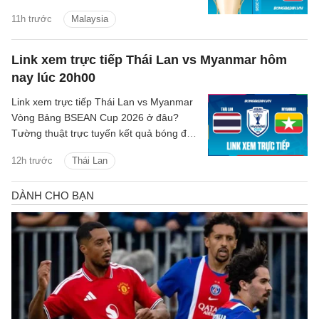
Malaysia vs Philippines trên kênh phát
11h trước
Malaysia
sóng nào?
Link xem trực tiếp Thái Lan vs Myanmar hôm
nay lúc 20h00
Link xem trực tiếp Thái Lan vs Myanmar
Vòng Bảng BSEAN Cup 2026 ở đâu?
Tường thuật trực tuyến kết quả bóng đá
Thái Lan vs Myanmar trên kênh phát
12h trước
Thái Lan
sóng nào?