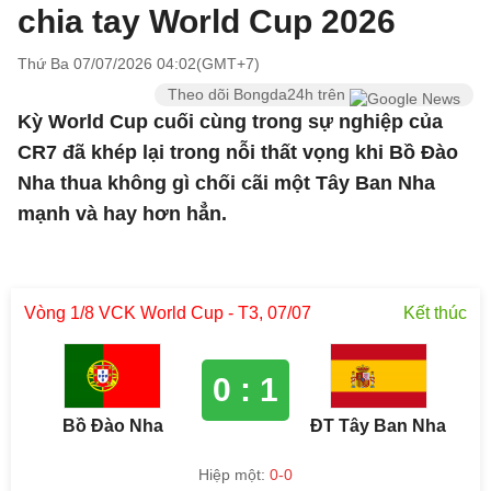
chia tay World Cup 2026
Thứ Ba 07/07/2026 04:02(GMT+7)
Theo dõi Bongda24h trên
Kỳ World Cup cuối cùng trong sự nghiệp của
CR7 đã khép lại trong nỗi thất vọng khi Bồ Đào
Nha thua không gì chối cãi một Tây Ban Nha
mạnh và hay hơn hẳn.