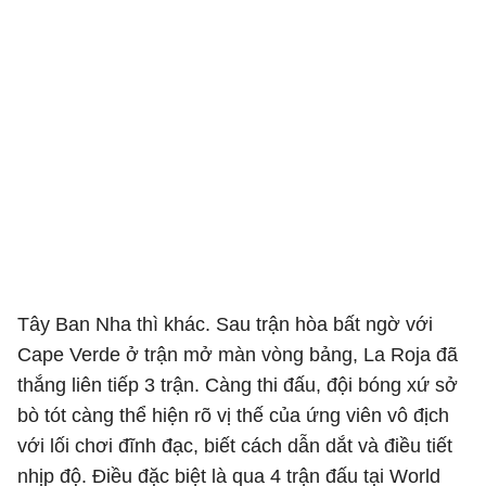
Tây Ban Nha thì khác. Sau trận hòa bất ngờ với
Cape Verde ở trận mở màn vòng bảng, La Roja đã
thắng liên tiếp 3 trận. Càng thi đấu, đội bóng xứ sở
bò tót càng thể hiện rõ vị thế của ứng viên vô địch
với lối chơi đĩnh đạc, biết cách dẫn dắt và điều tiết
nhịp độ. Điều đặc biệt là qua 4 trận đấu tại World