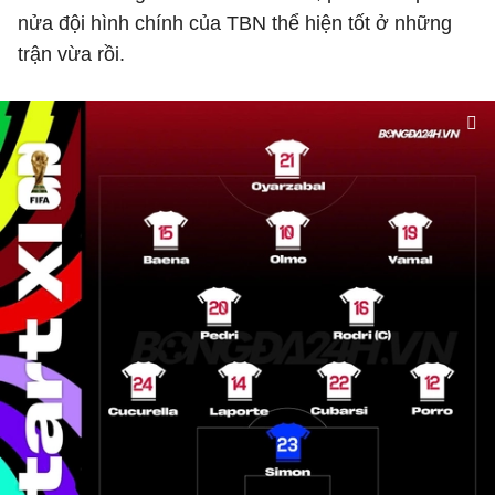
nửa đội hình chính của TBN thể hiện tốt ở những
trận vừa rồi.