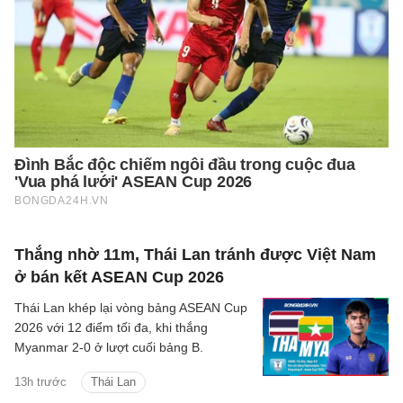
Thắng nhờ 11m, Thái Lan tránh được Việt Nam
ở bán kết ASEAN Cup 2026
Thái Lan khép lại vòng bảng ASEAN Cup
2026 với 12 điểm tối đa, khi thắng
Myanmar 2-0 ở lượt cuối bảng B.
13h trước
Thái Lan