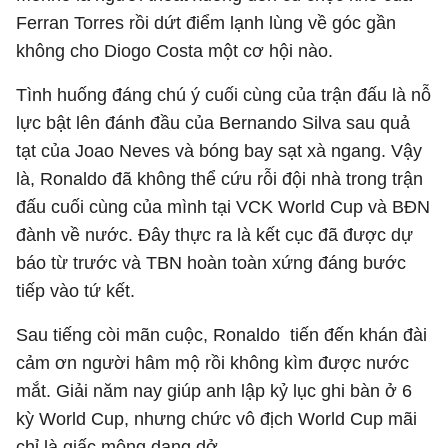
Ferran Torres rồi dứt điểm lạnh lùng về góc gần
không cho Diogo Costa một cơ hội nào.
Tình huống đáng chú ý cuối cùng của trận đấu là nỗ
lực bật lên đánh đầu của Bernando Silva sau quả
tạt của Joao Neves và bóng bay sạt xà ngang. Vậy
là, Ronaldo đã không thể cứu rỗi đội nhà trong trận
đấu cuối cùng của mình tại VCK World Cup và BĐN
đành về nước. Đây thực ra là kết cục đã được dự
báo từ trước và TBN hoàn toàn xứng đáng bước
tiếp vào tứ kết.
Sau tiếng còi mãn cuộc, Ronaldo tiến đến khán đài
cảm ơn người hâm mộ rồi không kìm được nước
mắt. Giải năm nay giúp anh lập kỷ lục ghi bàn ở 6
kỳ World Cup, nhưng chức vô địch World Cup mãi
chỉ là giấc mộng dang dở.