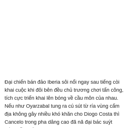
Đại chiến bán đảo Iberia sôi nổi ngay sau tiếng còi
khai cuộc khi đôi bên đều chủ trương chơi tấn công,
tích cực triển khai lên bóng về cầu môn của nhau.
Nếu như
Oyarzabal tung ra cú sút từ ría vùng cấm
địa không gây nhiều khó khăn cho Diogo Costa thì
Cancelo trong pha dâng cao đã nã đại bác suýt