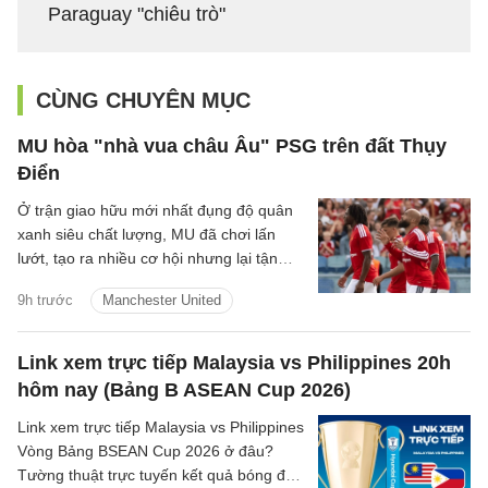
Paraguay "chiêu trò"
CÙNG CHUYÊN MỤC
MU hòa "nhà vua châu Âu" PSG trên đất Thụy
Điển
Ở trận giao hữu mới nhất đụng độ quân
xanh siêu chất lượng, MU đã chơi lấn
lướt, tạo ra nhiều cơ hội nhưng lại tận
dụng không tốt nên đành chấp nhận kết
9h trước
Manchester United
quả hòa.
Link xem trực tiếp Malaysia vs Philippines 20h
hôm nay (Bảng B ASEAN Cup 2026)
Link xem trực tiếp Malaysia vs Philippines
Vòng Bảng BSEAN Cup 2026 ở đâu?
Tường thuật trực tuyến kết quả bóng đá