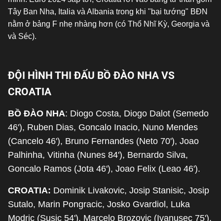
Tây Ban Nha, Italia và Albania trong khi "bại tướng" BĐN
nằm ở bảng F nhẹ nhàng hơn (có Thổ Nhĩ Kỳ, Georgia và
và Séc).
ĐỘI HÌNH THI ĐẤU BỒ ĐÀO NHA VS
CROATIA
BỒ ĐÀO NHA
: Diogo Costa, Diogo Dalot (
Semedo
46')
, Ruben Dias, Goncalo Inacio, Nuno Mendes
(
Cancelo 46')
, Bruno Fernandes (Neto 70'), Joao
Palhinha, Vitinha (Nunes 84'), Bernardo Silva,
Goncalo Ramos (Jota 46'), Joao Felix (Leao 46').
CROATIA:
Dominik Livakovic, Josip Stanisic, Josip
Sutalo, Marin Pongracic, Josko Gvardiol, Luka
Modric (Susic 54'), Marcelo Brozovic (
Ivanusec 75')
,