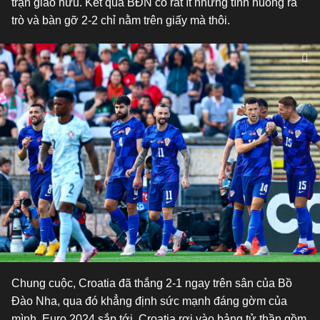
trận giao hữu. Kết quả BĐN có rất ít những tình huống ra
trò và bàn gỡ 2-2 chỉ nằm trên giấy mà thôi.
Chung cuộc, Croatia đã thắng 2-1 ngay trên sân của Bồ
Đào Nha, qua đó khẳng định sức mạnh đáng gờm của
mình. Euro 2024 sắp tới, Croatia rơi vào bảng tử thần gồm