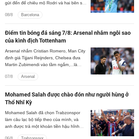
gửi đến để chiêu mộ Rodri và hai bên sẽ
tiếp tục đàm phán những ngày tới.
08/8
Barcelona
Điểm tin bóng đá sáng 7/8: Arsenal nhắm ngôi sao
của kình địch Tottenham
Arsenal nhắm Cristian Romero, Man City
định giá Tijjani Reijnders, Chelsea đưa
Martin Zubimendi vào tầm ngắm,...là
những tin tức bóng đá nổi bật trong Điểm
07/8
Arsenal
tin bóng đá sáng 7/8.
Mohamed Salah được chào đón như người hùng ở
Thổ Nhĩ Kỳ
Mohamed Salah đã chọn Trabzonspor
làm câu lạc bộ tiếp theo của mình, và
anh được trả một khoản tiền hậu hĩnh
cho thương vụ chuyển đến Thổ Nhĩ Kỳ.
06/8
Trabzonspor