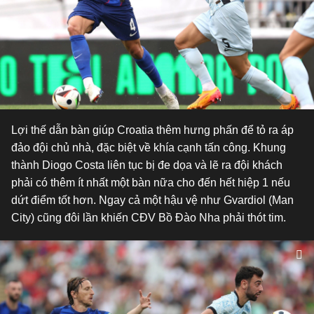
Lợi thế dẫn bàn giúp Croatia thêm hưng phấn để tỏ ra áp
đảo đội chủ nhà, đặc biệt về khía cạnh tấn công. Khung
thành Diogo Costa liên tục bị đe dọa và lẽ ra đội khách
phải có thêm ít nhất một bàn nữa cho đến hết hiệp 1 nếu
dứt điểm tốt hơn. Ngay cả một hậu vệ như Gvardiol (Man
City) cũng đôi lần khiến CĐV Bồ Đào Nha phải thót tim.