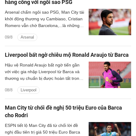
hàng công với ngôi sao PSG
Arsenal chấm ngôi sao PSG, Man City tái
khởi động thương vụ Cambiaso, Cristian
Romero vẫn chờ Barcelona,...là những
tin tức bóng đá nổi bật trong điểm tin
09/8
Arsenal
bóng đá sáng 9/8.
Liverpool bất ngờ chiêu mộ Ronald Araujo từ Barca
Hậu vệ Ronald Araujo bất ngờ tiến gần
với việc gia nhập Liverpool từ Barca và
thương vụ chuẩn bị được hoàn tất trong
24h tới.
08/8
Liverpool
Man City từ chối đề nghị 50 triệu Euro của Barca
cho Rodri
ESPN tiết lộ Man City đã từ chối lời đề
nghị đầu tiên trị giá 50 triệu Euro Barca