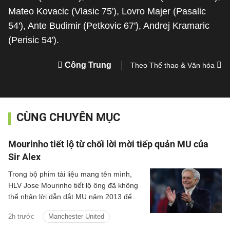
Mateo Kovacic (
Vlasic 75')
, Lovro Majer (
Pasalic
54')
, Ante Budimir (
Petkovic 67')
, Andrej Kramaric
(
Perisic 54')
.
Công Trung
Theo Thể thao & Văn hóa
CÙNG CHUYÊN MỤC
Mourinho tiết lộ từ chối lời mời tiếp quản MU của
Sir Alex
Trong bộ phim tài liệu mang tên mình,
HLV Jose Mourinho tiết lộ ông đã không
thể nhận lời dẫn dắt MU năm 2013 để
dẫn dắt Chelsea lần thứ hai.
2h trước
Manchester United