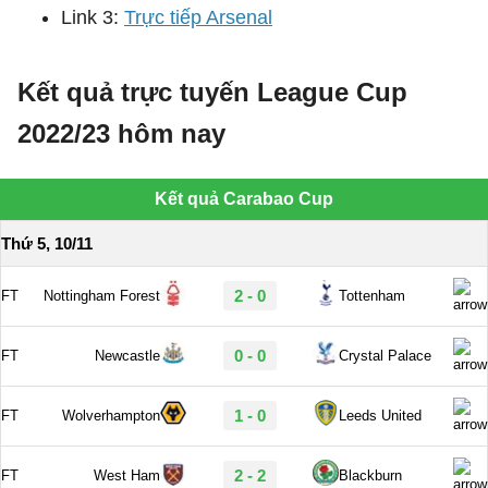
Link 3:
Trực tiếp Arsenal
Kết quả trực tuyến League Cup
2022/23 hôm nay