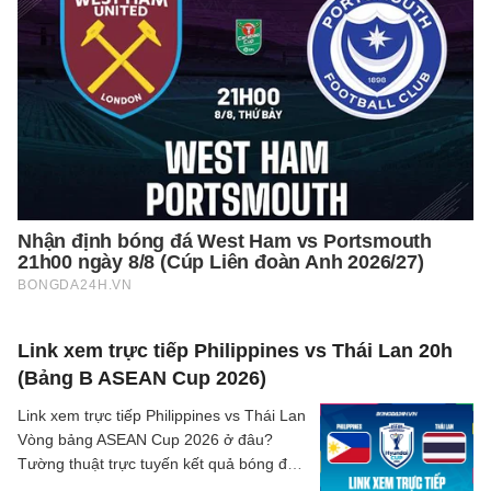
Link xem trực tiếp Philippines vs Thái Lan 20h
(Bảng B ASEAN Cup 2026)
Link xem trực tiếp Philippines vs Thái Lan
Vòng bảng ASEAN Cup 2026 ở đâu?
Tường thuật trực tuyến kết quả bóng đá
Philippines vs Thái Lan trên kênh phát