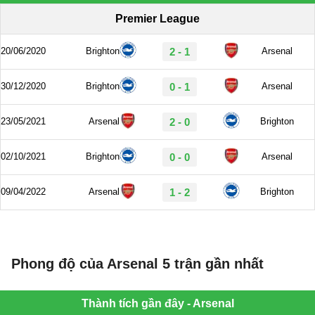
Phong độ của Arsenal 5 trận gần nhất