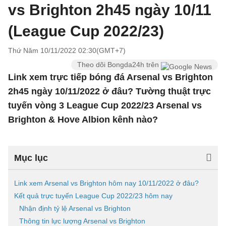
vs Brighton 2h45 ngày 10/11
(League Cup 2022/23)
Thứ Năm 10/11/2022 02:30(GMT+7)
Theo dõi Bongda24h trên
Link xem trực tiếp bóng đá Arsenal vs Brighton
2h45 ngày 10/11/2022 ở đâu? Tường thuật trực
tuyến vòng 3 League Cup 2022/23 Arsenal vs
Brighton & Hove Albion kênh nào?
Mục lục
Link xem Arsenal vs Brighton hôm nay 10/11/2022 ở đâu?
Kết quả trực tuyến League Cup 2022/23 hôm nay
Nhận định tỷ lệ Arsenal vs Brighton
Thông tin lực lượng Arsenal vs Brighton