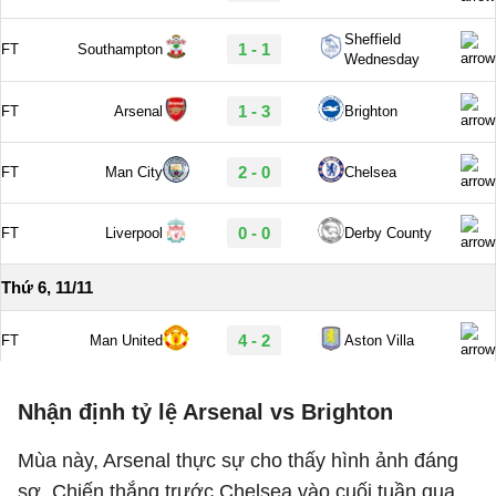
Nhận định tỷ lệ Arsenal vs Brighton
Mùa này, Arsenal thực sự cho thấy hình ảnh đáng
sợ. Chiến thắng trước Chelsea vào cuối tuần qua