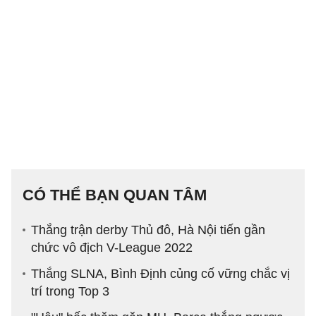
CÓ THỂ BẠN QUAN TÂM
Thắng trận derby Thủ đô, Hà Nội tiến gần
chức vô địch V-League 2022
Thắng SLNA, Bình Định củng cố vững chắc vị
trí trong Top 3