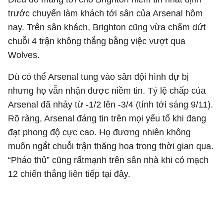
trước chuyến làm khách tới sân của Arsenal hôm
nay. Trên sân khách, Brighton cũng vừa chấm dứt
chuỗi 4 trận không thắng bằng việc vượt qua
Wolves.
Dù có thể Arsenal tung vào sân đội hình dự bị
nhưng họ vẫn nhận được niềm tin. Tỷ lệ chấp của
Arsenal đã nhảy từ -1/2 lên -3/4 (tính tới sáng 9/11).
Rõ ràng, Arsenal đáng tin trên mọi yếu tố khi đang
đạt phong độ cực cao. Họ đương nhiên không
muốn ngắt chuỗi trận thăng hoa trong thời gian qua.
“Pháo thủ” cũng rấtmạnh trên sân nhà khi có mạch
12 chiến thắng liên tiếp tại đây.