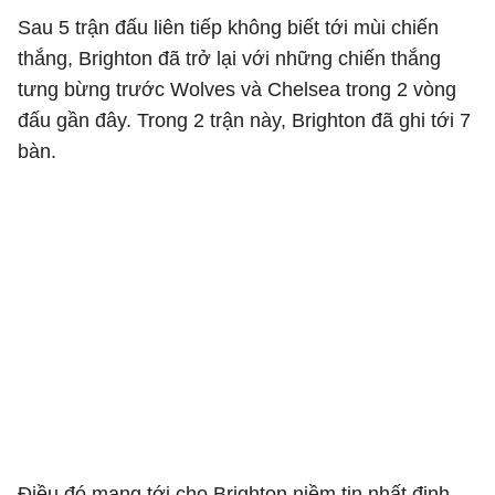
Sau 5 trận đấu liên tiếp không biết tới mùi chiến
thắng, Brighton đã trở lại với những chiến thắng
tưng bừng trước Wolves và Chelsea trong 2 vòng
đấu gần đây. Trong 2 trận này, Brighton đã ghi tới 7
bàn.
Điều đó mang tới cho Brighton niềm tin nhất định