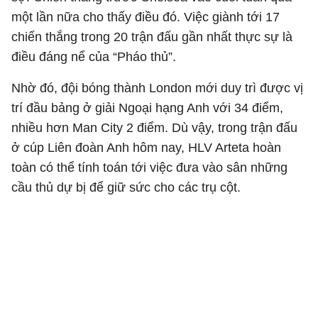
một lần nữa cho thấy điều đó. Việc giành tới 17
chiến thắng trong 20 trận đấu gần nhất thực sự là
điều đáng nể của “Pháo thủ”.
Nhờ đó, đội bóng thành London mới duy trì được vị
trí đầu bảng ở giải Ngoại hạng Anh với 34 điểm,
nhiều hơn Man City 2 điểm. Dù vậy, trong trận đấu
ở cúp Liên đoàn Anh hôm nay, HLV Arteta hoàn
toàn có thể tính toán tới việc đưa vào sân những
cầu thủ dự bị để giữ sức cho các trụ cột.