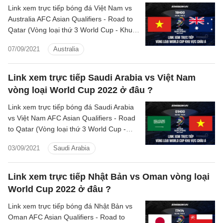
Link xem trực tiếp bóng đá Việt Nam vs
Australia AFC Asian Qualifiers - Road to
Qatar (Vòng loại thứ 3 World Cup - Khu
vực châu Á), xem trực tuyến kết quả trận
07/09/2021
Australia
đấu Việt Nam vs Australia hôm nay
7/9/2021
Link xem trực tiếp Saudi Arabia vs Việt Nam
vòng loại World Cup 2022 ở đâu ?
Link xem trực tiếp bóng đá Saudi Arabia
vs Việt Nam AFC Asian Qualifiers - Road
to Qatar (Vòng loại thứ 3 World Cup -
Khu vực châu Á), xem trực tuyến kết quả
03/09/2021
Saudi Arabia
trận đấu Ả Rập Xê Út vs Việt Nam hôm
nay 2/9/2021
Link xem trực tiếp Nhật Bản vs Oman vòng loại
World Cup 2022 ở đâu ?
Link xem trực tiếp bóng đá Nhật Bản vs
Oman AFC Asian Qualifiers - Road to