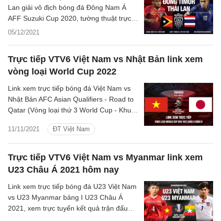
Lan giải vô địch bóng đá Đông Nam Á
AFF Suzuki Cup 2020, tường thuật trực
tuyến kết quả Timor Leste vs Thái Lan
05/12/2021
trên VTV6, VTV5 hôm nay
Trực tiếp VTV6 Việt Nam vs Nhật Bản link xem
vòng loại World Cup 2022
Link xem trực tiếp bóng đá Việt Nam vs
Nhật Bản AFC Asian Qualifiers - Road to
Qatar (Vòng loại thứ 3 World Cup - Khu
vực châu Á), xem trực tuyến kết quả trận
11/11/2021
ĐT Việt Nam
đấu Việt Nam vs Nhật Bản hôm nay
11/11/2021
Trực tiếp VTV6 Việt Nam vs Myanmar link xem
U23 Châu Á 2021 hôm nay
Link xem trực tiếp bóng đá U23 Việt Nam
vs U23 Myanmar bảng I U23 Châu Á
2021, xem trực tuyến kết quả trận đấu
U23 Việt Nam vs U23 Myanmar hôm nay